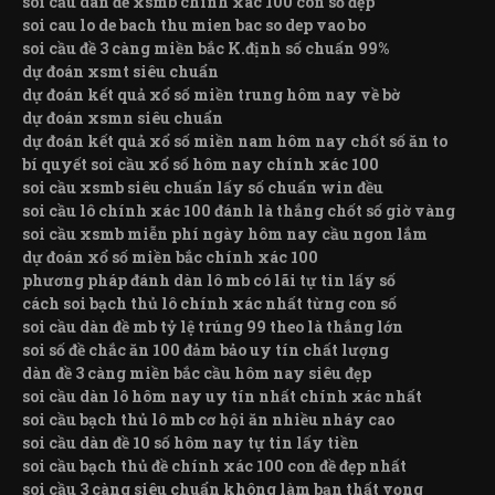
soi cầu dàn đề xsmb chính xác 100 con số đẹp
soi cau lo de bach thu mien bac so dep vao bo
soi cầu đề 3 càng miền bắc K.định số chuẩn 99%
dự đoán xsmt siêu chuẩn
dự đoán kết quả xổ số miền trung hôm nay về bờ
dự đoán xsmn siêu chuẩn
dự đoán kết quả xổ số miền nam hôm nay chốt số ăn to
bí quyết soi cầu xổ số hôm nay chính xác 100
soi cầu xsmb siêu chuẩn lấy số chuẩn win đều
soi cầu lô chính xác 100 đánh là thắng chốt số giờ vàng
soi cầu xsmb miễn phí ngày hôm nay cầu ngon lắm
dự đoán xổ số miền bắc chính xác 100
phương pháp đánh dàn lô mb có lãi tự tin lấy số
cách soi bạch thủ lô chính xác nhất từng con số
soi cầu dàn đề mb tỷ lệ trúng 99 theo là thắng lớn
soi số đề chắc ăn 100 đảm bảo uy tín chất lượng
dàn đề 3 càng miền bắc cầu hôm nay siêu đẹp
soi cầu dàn lô hôm nay uy tín nhất chính xác nhất
soi cầu bạch thủ lô mb cơ hội ăn nhiều nháy cao
soi cầu dàn đề 10 số hôm nay tự tin lấy tiền
soi cầu bạch thủ đề chính xác 100 con đề đẹp nhất
soi cầu 3 càng siêu chuẩn không làm bạn thất vọng