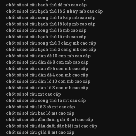
chốt số soi cầu bạch thủ đề mb cao cấp
chốt số soi cầu bạch thủ lô 2 nháy mb cao cấp
chốt số soi cầu song thủ lô kép mb cao cấp
chốt số soi cầu bạch thủ lô kép mb cao cấp
chốt số soi cầu song thủ lô mb cao cấp
chốt số soi cầu bạch thủ lô mb cao cấp
chốt số soi cầu song thủ 3 càng mb cao cấp
chốt số soi cầu bạch thủ 3 càng mb cao cấp
chốt số soi cầu dàn đề 10 con mb cao cấp
chốt số soi cầu dàn đề 8 con mb cao cấp
chốt số soi cầu dàn đề 6 con mb cao cấp
chốt số soi cầu dàn đề 4 con mb cao cấp
chốt số soi cầu dàn lô 10 con mb cao cấp
chốt số soi cầu dàn lô 8 con mb cao cấp
chốt số soi cầu mt cao cấp
chốt số soi cầu song thủ lô mt cao cấp
chốt số soi cầu lô 3 số mt cao cấp
chốt số soi cầu bao lô mt cao cấp
chốt số soi cầu đầu đuôi giải 8 mt cao cấp
chốt số soi cầu đầu đuôi đặc biệt mt cao cấp
chốt số soi cầu giải 8 mt cao cấp