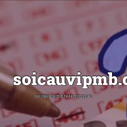
soicauvipmb
soi cầu víp mb tỷ lệ trúng cao