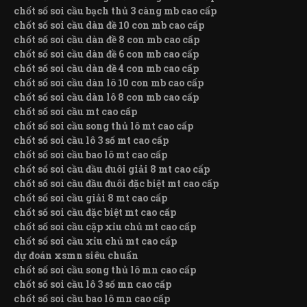
chốt số soi cầu bạch thủ 3 càng mb cao cấp
chốt số soi cầu dàn đề 10 con mb cao cấp
chốt số soi cầu dàn đề 8 con mb cao cấp
chốt số soi cầu dàn đề 6 con mb cao cấp
chốt số soi cầu dàn đề 4 con mb cao cấp
chốt số soi cầu dàn lô 10 con mb cao cấp
chốt số soi cầu dàn lô 8 con mb cao cấp
chốt số soi cầu mt cao cấp
chốt số soi cầu song thủ lô mt cao cấp
chốt số soi cầu lô 3 số mt cao cấp
chốt số soi cầu bao lô mt cao cấp
chốt số soi cầu đầu đuôi giải 8 mt cao cấp
chốt số soi cầu đầu đuôi đặc biệt mt cao cấp
chốt số soi cầu giải 8 mt cao cấp
chốt số soi cầu đặc biệt mt cao cấp
chốt số soi cầu cặp xỉu chủ mt cao cấp
chốt số soi cầu xỉu chủ mt cao cấp
dự đoán xsmn siêu chuẩn
chốt số soi cầu song thủ lô mn cao cấp
chốt số soi cầu lô 3 số mn cao cấp
chốt số soi cầu bao lô mn cao cấp