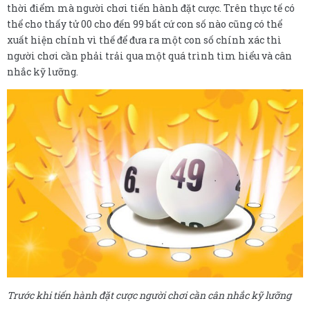
thời điểm mà người chơi tiến hành đặt cược. Trên thực tế có
thể cho thấy tử 00 cho đến 99 bất cứ con số nào cũng có thể
xuất hiện chính vì thế để đưa ra một con số chính xác thì
người chơi cần phải trải qua một quá trình tìm hiểu và cân
nhắc kỹ lưỡng.
Trước khi tiến hành đặt cược người chơi cần cân nhắc kỹ lưỡng