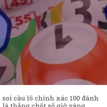
Skip
to
content
soi cầu lô chính xác 100 đánh
là thắng chốt số giờ vàng