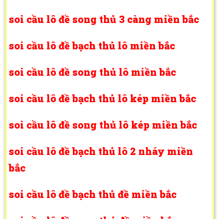
soi cầu lô đề song thủ 3 càng miền bắc
soi cầu lô đề bạch thủ lô miền bắc
soi cầu lô đề song thủ lô miền bắc
soi cầu lô đề bạch thủ lô kép miền bắc
soi cầu lô đề song thủ lô kép miền bắc
soi cầu lô đề bạch thủ lô 2 nháy miền
bắc
soi cầu lô đề bạch thủ đề miền bắc