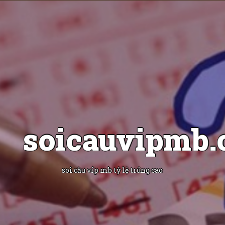
soicauvipmb
soi cầu víp mb tỷ lệ trúng cao