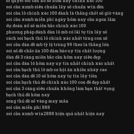
bí quyết soi cầu xổ số hôm nay chính xác 100
soi cầu xsmb siêu chuẩn lấy số chuẩn win đều
soi cầu lô chính xác 100 đánh là thắng chốt số giờ vàng
soi cầu xsmb miễn phí ngày hôm nay cầu ngon lắm
dự đoán xổ số miền bắc chính xác 100
phương pháp đánh dàn lô mb có lãi tự tin lấy số
cách soi bạch thủ lô chính xác nhất từng con số
soi cầu dàn đề mb tỷ lệ trúng 99 theo là thắng lớn
soi số đề chắc ăn 100 đảm bảo uy tín chất lượng
dàn đề 3 càng miền bắc cầu hôm nay siêu đẹp
soi cầu dàn lô hôm nay uy tín nhất chính xác nhất
soi cầu bạch thủ lô mb cơ hội ăn nhiều nháy cao
soi cầu dàn đề 10 số hôm nay tự tin lấy tiền
soi cầu bạch thủ đề chính xác 100 con đề đẹp nhất
soi cầu 3 càng siêu chuẩn không làm bạn thất vọng
bạch thủ đề hôm nay
song thủ đề số vàng may mắn
soi cầu miễn phí 888
soi cầu xsmb win2888 hiệu quả nhất hiện nay