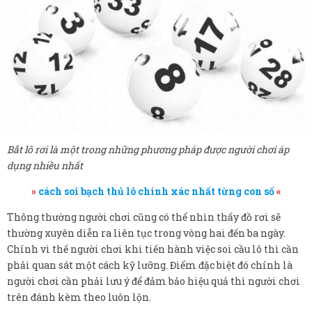
Bắt lô rơi là một trong những phương pháp được người chơi áp
dụng nhiều nhất
»
cách soi bạch thủ lô chính xác nhất từng con số
«
Thông thường người chơi cũng có thể nhìn thấy đồ rơi sẽ
thường xuyên diễn ra liên tục trong vòng hai đến ba ngày.
Chính vì thế người chơi khi tiến hành việc soi cầu lô thì cần
phải quan sát một cách kỹ lưỡng. Điểm đặc biệt đó chính là
người chơi cần phải lưu ý để đảm bảo hiệu quả thì người chơi
trên đánh kèm theo luôn lộn.