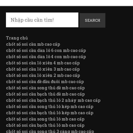
SEARCH
Trang chủ
chốt số soi cầu mb cao cấp
chốt số soi cầu dàn lô 6 con mb cao cấp
chốt số soi cầu dàn lô 4 con mb cao cấp
chốt số soi cầu lô xiên 4 mb cao cấp
chốt số soi cầu lô xiên 3 mb cao cấp
chốt số soi cầu lô xiên 2 mb cao cấp
chốt số soi cầu đề đầu đuôi mb cao cấp
chốt số soi cầu song thủ đề mb cao cấp
chốt số soi cầu bạch thủ đề mb cao cấp
chốt số soi cầu bạch thủ lô 2 nháy mb cao cấp
chốt số soi cầu song thủ lô kép mb cao cấp
chốt số soi cầu bạch thủ lô kép mb cao cấp
chốt số soi cầu song thủ lô mb cao cấp
chốt số soi cầu bạch thủ lô mb cao cấp
chốt số soi cầu song thủ 3 càng mb cao cấp