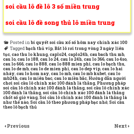
soi cầu lô đề lô 3 số miền trung
soi cầu lô đề song thủ lô miền trung
Posted in
bí quyết soi cầu xổ số hôm nay chính xác 100
Tagged
bạch thủ vip
,
Bắt lô rơi trong vòng 3 ngày liên
tục
,
cao thu lo khung
,
caplo24
,
caplo24h
,
cau bach thu mb
,
cau lo
,
cau lo 188
,
cau lo 24
,
cau lo 24h
,
cau lo 366
,
cau lo 4so
,
cau lo 666
,
cau lo 888
,
cau lo 888 mien phi
,
cau lo bạch thu
,
cau lo de mb
,
cau lo de mien phi
,
cau lo dep vip
,
cau lo hai
nháy
,
cau lo hom nay
,
cau lo mb
,
cau lo mb kubet
,
cau lo
mb24h
,
cau lo miên bac
,
cau lo miền bắc
,
Hướng dẫn người
chơi soi cầu lô chính xác 100 đánh là thắng
,
Phương pháp
soi cầu lô chính xác 100 đánh là thắng
,
soi cầu lô chính xác
100 đánh là thắng
,
soi cầu lô chính xác 100 đánh là thắng
chốt số giờ vàng
,
Soi cầu lô chính xác 100 đánh là thắng là
như thế nào
,
Soi cầu lô theo phương pháp bạc nhớ
,
Soi cầu
theo lô bạch thủ
Previous
Next