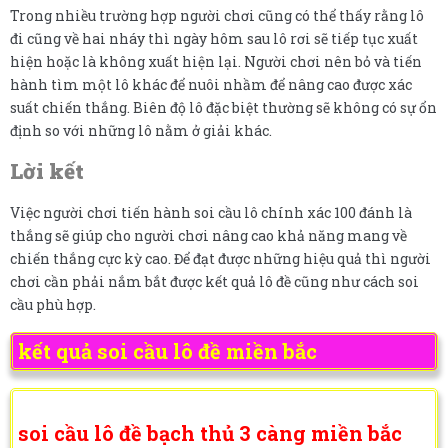
Trong nhiều trường hợp người chơi cũng có thể thấy rằng lô
đi cũng về hai nháy thì ngày hôm sau lô rơi sẽ tiếp tục xuất
hiện hoặc là không xuất hiện lại. Người chơi nên bỏ và tiến
hành tìm một lô khác để nuôi nhầm để nâng cao được xác
suất chiến thắng. Biên độ lô đặc biệt thường sẽ không có sự ổn
định so với những lô nằm ở giải khác.
Lời kết
Việc người chơi tiến hành soi cầu lô chính xác 100 đánh là
thắng sẽ giúp cho người chơi nâng cao khả năng mang về
chiến thắng cực kỳ cao. Để đạt được những hiệu quả thì người
chơi cần phải nắm bắt được kết quả lô đề cũng như cách soi
cầu phù hợp.
kết quả soi cầu lô đề miền bắc
soi cầu lô đề bạch thủ 3 càng miền bắc