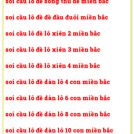
soi cầu lô đề song thủ đề miền bắc
soi cầu lô đề đề đầu đuôi miền bắc
soi cầu lô đề lô xiên 2 miền bắc
soi cầu lô đề lô xiên 3 miền bắc
soi cầu lô đề lô xiên 4 miền bắc
soi cầu lô đề dàn lô 4 con miền bắc
soi cầu lô đề dàn lô 6 con miền bắc
soi cầu lô đề dàn lô 8 con miền bắc
soi cầu lô đề dàn lô 10 con miền bắc