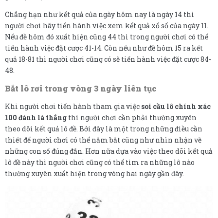
Chẳng hạn như kết quả của ngày hôm nay là ngày 14 thì
người chơi hãy tiến hành việc xem kết quả xổ số của ngày 11.
Nếu đề hôm đó xuất hiện cũng 44 thì trong người chơi có thể
tiến hành việc đặt cược 41-14. Còn nếu như đề hôm 15 ra kết
quả 18-81 thì người chơi cũng có sẽ tiến hành việc đặt cược 84-
48.
Bắt lô rơi trong vòng 3 ngày liên tục
Khi người chơi tiến hành tham gia việc
soi cầu lô chính xác
100 đánh là thắng
thì người chơi cần phải thường xuyên
theo dõi kết quả lô đề. Bởi đây là một trong những điều cần
thiết để người chơi có thể nắm bắt cũng như nhìn nhận về
những con số đúng đắn. Hơn nữa dựa vào việc theo dõi kết quả
lô đề này thì người chơi cũng có thể tìm ra những lô nào
thường xuyên xuất hiện trong vòng hai ngày gần đây.