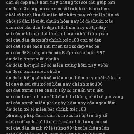
dàn đề đẹp nhất hôm nay chúng tôi soi cầu giúp bạn
dự đoán 3 càng mb các con số tính toán khoa học
chốt số bạch thủ đề miền bắc hôm nay cứ tự tin lấy số
chốt số dàn lô siêu chuẩn hôm nay lô đề chuẩn xác
cách soi cầu dàn lô đẹp nhất hôm nay có tại đây
soi cầu mb bạch thủ lô chính xác nhất trúng cao
soi cầu dàn đề xsmb chính xác 100 con số đẹp
soi cau lo de bach thu mien bac so dep vao bo
soi cầu đề 3 càng miền bắc K.định số chuẩn 99%
dự đoán xsmt siêu chuẩn
dự đoán kết quả xổ số miền trung hôm nay về bờ
dự đoán xsmn siêu chuẩn
dự đoán kết quả xổ số miền nam hôm nay chốt số ăn to
bí quyết soi cầu xổ số hôm nay chính xác 100
soi cầu xsmb siêu chuẩn lấy số chuẩn win đều
soi cầu lô chính xác 100 đánh là thắng chốt số giờ vàng
soi cầu xsmb miễn phí ngày hôm nay cầu ngon lắm
dự đoán xổ số miền bắc chính xác 100
phương pháp đánh dàn lô mb có lãi tự tin lấy số
cách soi bạch thủ lô chính xác nhất từng con số
soi cầu dàn đề mb tỷ lệ trúng 99 theo là thắng lớn