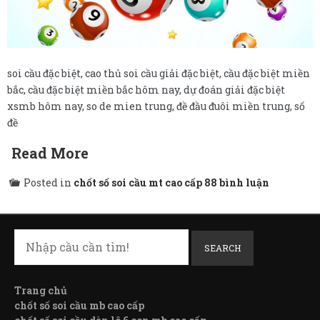
soi cầu đặc biệt, cao thủ soi cầu giải đặc biệt, cầu đặc biệt miền
bắc, cầu đặc biệt miền bắc hôm nay, dự đoán giải đặc biệt
xsmb hôm nay, so de mien trung, đề đầu đuôi miền trung, số
đề
Read More
ở
Posted in
chốt số soi cầu mt cao cấp
88 bình luận
chốt
số
soi
cầu
đặc
SEARCH
biệt
mt
cao
cấp
Trang chủ
chốt số soi cầu mb cao cấp