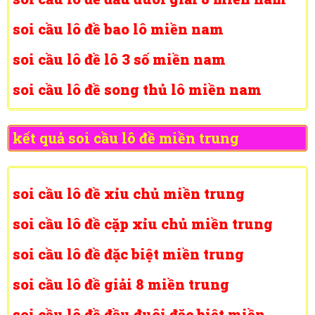
soi cầu lô đề bao lô miền nam
soi cầu lô đề lô 3 số miền nam
soi cầu lô đề song thủ lô miền nam
kết quả soi cầu lô đề miền trung
soi cầu lô đề xỉu chủ miền trung
soi cầu lô đề cặp xỉu chủ miền trung
soi cầu lô đề đặc biệt miền trung
soi cầu lô đề giải 8 miền trung
soi cầu lô đề đầu đuôi đặc biệt miền