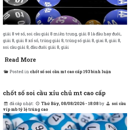
giải 8 vé số, soi cầu giải 8 miền trung, giải 8 là đầu hay đuôi,
giải 8, giải 8 xổ số, trúng giải 8, trúng số giải 8, giai 8, giải 8,
soi cầu giải 8, đầu đuôi giải 8, giải
Read More
ở
Posted in
chốt số soi cầu mt cao cấp
193 bình luận
chốt
số
soi
cầu
chốt số soi cầu xỉu chủ mt cao cấp
giải
8
đã câp nhật:
Thứ Bảy, 08/08/2026 - 18:08
by
soi cầu
mt
cao
víp mb tỷ lệ trúng cao
cấp