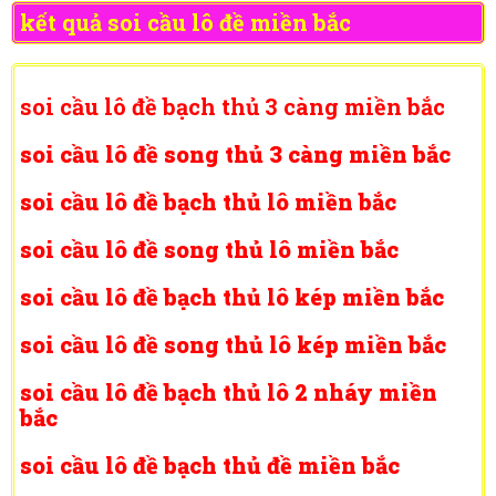
kết quả soi cầu lô đề miền bắc
soi cầu lô đề bạch thủ 3 càng miền bắc
soi cầu lô đề song thủ 3 càng miền bắc
soi cầu lô đề bạch thủ lô miền bắc
soi cầu lô đề song thủ lô miền bắc
soi cầu lô đề bạch thủ lô kép miền bắc
soi cầu lô đề song thủ lô kép miền bắc
soi cầu lô đề bạch thủ lô 2 nháy miền
bắc
soi cầu lô đề bạch thủ đề miền bắc