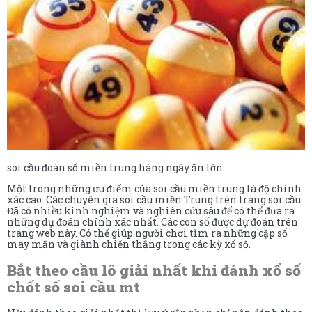
soi cầu đoán số miền trung hàng ngày ăn lớn
Một trong những ưu điểm của soi cầu miền trung là độ chính
xác cao. Các chuyên gia soi cầu miền Trung trên trang soi cầu.
Đã có nhiều kinh nghiệm và nghiên cứu sâu để có thể đưa ra
những dự đoán chính xác nhất. Các con số được dự đoán trên
trang web này. Có thể giúp người chơi tìm ra những cặp số
may mắn và giành chiến thắng trong các kỳ xổ số.
Bắt theo cầu lô giải nhất khi đánh xổ số
chốt số soi cầu mt