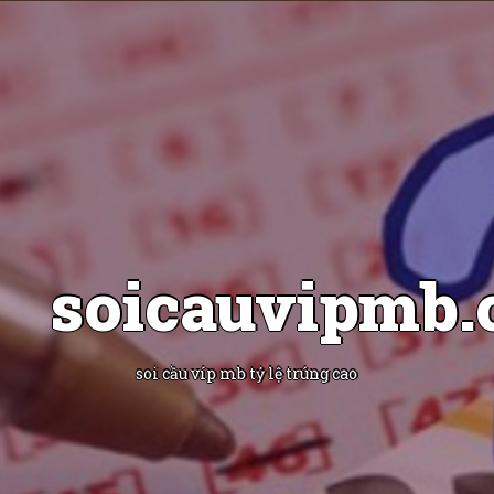
soicauvipmb
soi cầu víp mb tỷ lệ trúng cao