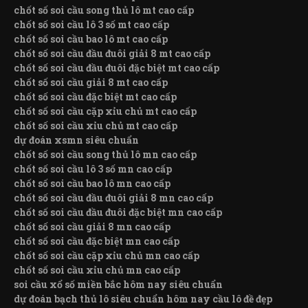
chốt số soi cầu song thủ lô mt cao cấp
chốt số soi cầu lô 3 số mt cao cấp
chốt số soi cầu bao lô mt cao cấp
chốt số soi cầu đầu đuôi giải 8 mt cao cấp
chốt số soi cầu đầu đuôi đặc biệt mt cao cấp
chốt số soi cầu giải 8 mt cao cấp
chốt số soi cầu đặc biệt mt cao cấp
chốt số soi cầu cặp xỉu chủ mt cao cấp
chốt số soi cầu xỉu chủ mt cao cấp
dự đoán xsmn siêu chuẩn
chốt số soi cầu song thủ lô mn cao cấp
chốt số soi cầu lô 3 số mn cao cấp
chốt số soi cầu bao lô mn cao cấp
chốt số soi cầu đầu đuôi giải 8 mn cao cấp
chốt số soi cầu đầu đuôi đặc biệt mn cao cấp
chốt số soi cầu giải 8 mn cao cấp
chốt số soi cầu đặc biệt mn cao cấp
chốt số soi cầu cặp xỉu chủ mn cao cấp
chốt số soi cầu xỉu chủ mn cao cấp
soi cầu xổ số miền bắc hôm nay siêu chuẩn
dự đoán bạch thủ lô siêu chuẩn hôm nay cầu lô đề đẹp