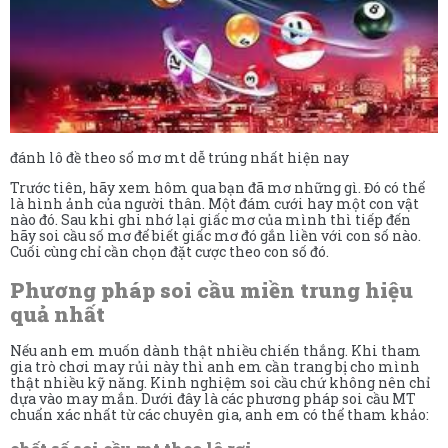
đánh lô đề theo sổ mơ mt dễ trúng nhất hiện nay
Trước tiên, hãy xem hôm qua bạn đã mơ những gì. Đó có thể
là hình ảnh của người thân. Một đám cưới hay một con vật
nào đó. Sau khi ghi nhớ lại giấc mơ của mình thì tiếp đến
hãy soi cầu số mơ để biết giấc mơ đó gắn liền với con số nào.
Cuối cùng chỉ cần chọn đặt cược theo con số đó.
Phương pháp soi cầu miền trung hiệu
quả nhất
Nếu anh em muốn dành thật nhiều chiến thắng. Khi tham
gia trò chơi may rủi này thì anh em cần trang bị cho mình
thật nhiều kỹ năng. Kinh nghiệm soi cầu chứ không nên chỉ
dựa vào may mắn. Dưới đây là các phương pháp soi cầu MT
chuẩn xác nhất từ các chuyên gia, anh em có thể tham khảo: