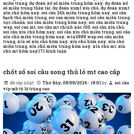
miền trung
,
dự đoán xổ số miền trung hôm nay
,
dự đoán xổ
số miền trung thần tài
,
dự đoán xsmt xỉu chủ
,
dự đoán xsmt
xỉu chủ hôm nay
,
soi cầu 24h miền trung hôm nay
,
soi cầu
bạch thủ miền trung
,
soi cau mien trung
,
soi cầu miền trung
cực chuẩn
,
soi cầu miền trung hôm nay
,
soi cầu miền trung
wap
,
soi cau mt
,
soi cầu mt chính xác 100
,
soi cầu xỉu chủ
,
soi cầu xỉu chủ hôm nay
,
soi cầu xỉu chủ miền trung
,
soi cầu
xỉu chủ miền trung hôm nay
,
win2888 wap soi cầu miền
trung
,
xin số xỉu chủ hôm nay
,
xỉu chủ hôm nay
,
xỉu chủ
miền trung
,
xỉu chủ miền trung hôm nay
,
xiu chu mt
,
xỉu
ở
chủ mt hôm nay
171 bình luận
chốt
số
soi
cầu
chốt số soi cầu song thủ lô mt cao cấp
xỉu
chủ
đã câp nhật:
Thứ Bảy, 08/08/2026 - 18:01
by
soi cầu
mt
víp mb tỷ lệ trúng cao
cao
cấp