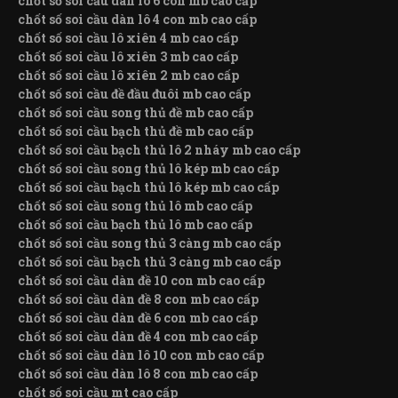
chốt số soi cầu dàn lô 6 con mb cao cấp
chốt số soi cầu dàn lô 4 con mb cao cấp
chốt số soi cầu lô xiên 4 mb cao cấp
chốt số soi cầu lô xiên 3 mb cao cấp
chốt số soi cầu lô xiên 2 mb cao cấp
chốt số soi cầu đề đầu đuôi mb cao cấp
chốt số soi cầu song thủ đề mb cao cấp
chốt số soi cầu bạch thủ đề mb cao cấp
chốt số soi cầu bạch thủ lô 2 nháy mb cao cấp
chốt số soi cầu song thủ lô kép mb cao cấp
chốt số soi cầu bạch thủ lô kép mb cao cấp
chốt số soi cầu song thủ lô mb cao cấp
chốt số soi cầu bạch thủ lô mb cao cấp
chốt số soi cầu song thủ 3 càng mb cao cấp
chốt số soi cầu bạch thủ 3 càng mb cao cấp
chốt số soi cầu dàn đề 10 con mb cao cấp
chốt số soi cầu dàn đề 8 con mb cao cấp
chốt số soi cầu dàn đề 6 con mb cao cấp
chốt số soi cầu dàn đề 4 con mb cao cấp
chốt số soi cầu dàn lô 10 con mb cao cấp
chốt số soi cầu dàn lô 8 con mb cao cấp
chốt số soi cầu mt cao cấp