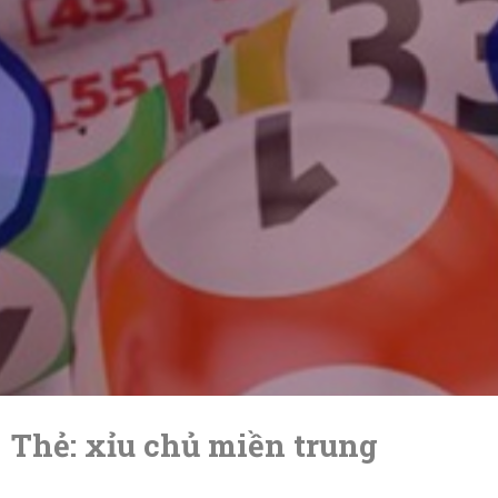
Skip
to
Thẻ:
xỉu chủ miền trung
content