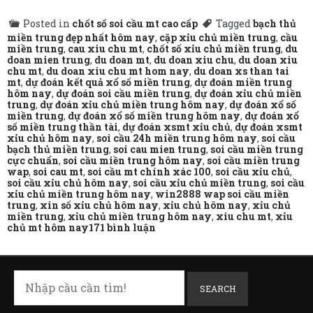
Posted in
chốt số soi cầu mt cao cấp
Tagged
bạch thủ
miền trung đẹp nhất hôm nay
,
cặp xỉu chủ miền trung
,
cầu
miền trung
,
cau xiu chu mt
,
chốt số xỉu chủ miền trung
,
du
doan mien trung
,
du doan mt
,
du doan xiu chu
,
du doan xiu
chu mt
,
du doan xiu chu mt hom nay
,
du doan xs than tai
mt
,
dự đoán kết quả xổ số miền trung
,
dự đoán miền trung
hôm nay
,
dự đoán soi cầu miền trung
,
dự đoán xỉu chủ miền
trung
,
dự đoán xỉu chủ miền trung hôm nay
,
dự đoán xổ số
miền trung
,
dự đoán xổ số miền trung hôm nay
,
dự đoán xổ
số miền trung thần tài
,
dự đoán xsmt xỉu chủ
,
dự đoán xsmt
xỉu chủ hôm nay
,
soi cầu 24h miền trung hôm nay
,
soi cầu
bạch thủ miền trung
,
soi cau mien trung
,
soi cầu miền trung
cực chuẩn
,
soi cầu miền trung hôm nay
,
soi cầu miền trung
wap
,
soi cau mt
,
soi cầu mt chính xác 100
,
soi cầu xỉu chủ
,
soi cầu xỉu chủ hôm nay
,
soi cầu xỉu chủ miền trung
,
soi cầu
xỉu chủ miền trung hôm nay
,
win2888 wap soi cầu miền
trung
,
xin số xỉu chủ hôm nay
,
xỉu chủ hôm nay
,
xỉu chủ
miền trung
,
xỉu chủ miền trung hôm nay
,
xiu chu mt
,
xỉu
ở
chủ mt hôm nay
171 bình luận
chốt
số
soi
cầu
xỉu
SEARCH
chủ
mt