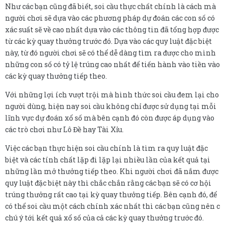
Như các bạn cũng đã biết, soi cầu thực chất chính là cách mà
người chơi sẽ dựa vào các phương pháp dự đoán các con số có
xác suất sẽ về cao nhất dựa vào các thông tin đã tổng hợp được
từ các kỳ quay thưởng trước đó. Dựa vào các quy luật đặc biệt
này, từ đó người chơi sẽ có thể dễ dàng tìm ra được cho mình
những con số có tỷ lệ trúng cao nhất để tiến hành vào tiền vào
các kỳ quay thưởng tiếp theo.
Với những lợi ích vượt trội mà hình thức soi cầu đem lại cho
người dùng, hiện nay soi cầu không chỉ được sử dụng tại mỗi
lĩnh vực dự đoán xổ số mà bên cạnh đó còn được áp dụng vào
các trò chơi như Lô Đề hay Tài Xỉu.
Việc các bạn thực hiện soi cầu chính là tìm ra quy luật đặc
biệt và các tính chất lặp đi lặp lại nhiều lần của kết quả tại
những lần mở thưởng tiếp theo. Khi người chơi đã nắm được
quy luật đặc biệt này thì chắc chắn rằng các bạn sẽ có cơ hội
trúng thưởng rất cao tại kỳ quay thưởng tiếp. Bên cạnh đó, để
có thể soi cầu một cách chính xác nhất thì các bạn cũng nên c
chú ý tới kết quả xổ số của cả các kỳ quay thưởng trước đó.