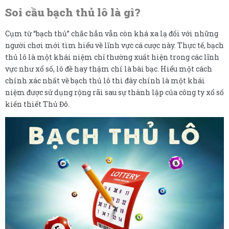
Soi cầu bạch thủ lô là gì?
Cụm từ “bạch thủ” chắc hẳn vẫn còn khá xa lạ đối với những
người chơi mới tìm hiểu về lĩnh vực cá cược này. Thực tế, bạch
thủ lô là một khái niệm chỉ thường xuất hiện trong các lĩnh
vực như xổ số, lô đề hay thậm chí là bài bạc. Hiểu một cách
chính xác nhất về bạch thủ lô thì đây chính là một khái
niệm được sử dụng rộng rãi sau sự thành lập của công ty xổ số
kiến thiết Thủ Đô.