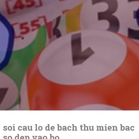
Skip
to
content
soi cau lo de bach thu mien bac
so dep vao bo