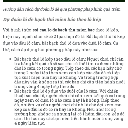
Hướng dẫn cách dự đoán lô đề qua phương pháp hình quả trám
Dự đoán lô đề bạch thủ miền bắc theo lô kép
Với hình thức
soi cau lo de bach thu mien bac
theo lô kép,
hiện nay người chơi sẽ có 2 lựa chọn đó là: Bắt bạch thủ lô kép
dựa vào đầu lô câm, bắt bạch thủ lô dựa vào đuôi lô câm. Cụ
thể, cách áp dụng hai phương pháp này như sau:
Bắt bạch thủ lô kép theo đầu lô câm: Người chơi chỉ cần
tra bảng kết quả xổ số sao cho có thể tìm ra được những
đầu lô câm có trong ngày. Tiếp theo đó, các bạn hãy chờ
trong 2 ngày tiếp theo xem con kép của đầu đó có tiếp
tục xuất hiện nữa hay là không. Và trong trường hợp
đầu này vẫn không ra thì các bạn chỉ cần tiến hành nuôi
trong vòng 4 ngày tiếp theo đó.
Bắt bạch thủ lô ép dựa vào đuôi của lô câm: Với chiến
thuật soi cầu lô, người chơi chỉ cần xem kết quả có trong
ngày xem có đuôi lô nào câm hay là không. Tiếp theo
đó, nhiệm vụ của người chơi chính là chờ đợi xem con
kép của đầu lô đó có ra hay là không. Nếu như trong
trường hợp không ra nhưng lại có 1 hôm đầu con kép đó
câm thì lúc này các bạn nên tiến hành nuôi trong vòng
4 ngày liên tục.