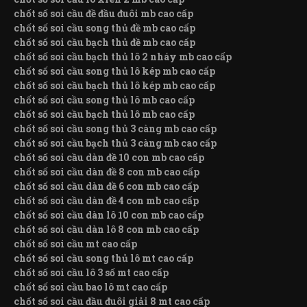
chốt số soi cầu đề đầu đuôi mb cao cấp
chốt số soi cầu song thủ đề mb cao cấp
chốt số soi cầu bạch thủ đề mb cao cấp
chốt số soi cầu bạch thủ lô 2 nháy mb cao cấp
chốt số soi cầu song thủ lô kép mb cao cấp
chốt số soi cầu bạch thủ lô kép mb cao cấp
chốt số soi cầu song thủ lô mb cao cấp
chốt số soi cầu bạch thủ lô mb cao cấp
chốt số soi cầu song thủ 3 càng mb cao cấp
chốt số soi cầu bạch thủ 3 càng mb cao cấp
chốt số soi cầu dàn đề 10 con mb cao cấp
chốt số soi cầu dàn đề 8 con mb cao cấp
chốt số soi cầu dàn đề 6 con mb cao cấp
chốt số soi cầu dàn đề 4 con mb cao cấp
chốt số soi cầu dàn lô 10 con mb cao cấp
chốt số soi cầu dàn lô 8 con mb cao cấp
chốt số soi cầu mt cao cấp
chốt số soi cầu song thủ lô mt cao cấp
chốt số soi cầu lô 3 số mt cao cấp
chốt số soi cầu bao lô mt cao cấp
chốt số soi cầu đầu đuôi giải 8 mt cao cấp