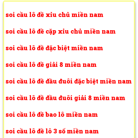
soi cầu lô đề xỉu chủ miền nam
soi cầu lô đề cặp xỉu chủ miền nam
soi cầu lô đề đặc biệt miền nam
soi cầu lô đề giải 8 miền nam
soi cầu lô đề đầu đuôi đặc biệt miền nam
soi cầu lô đề đầu đuôi giải 8 miền nam
soi cầu lô đề bao lô miền nam
soi cầu lô đề lô 3 số miền nam