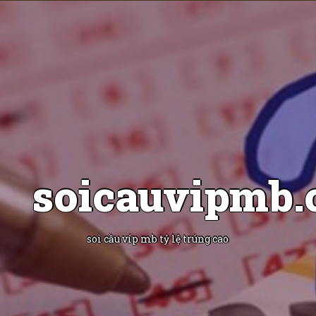
soicauvipmb
soi cầu víp mb tỷ lệ trúng cao