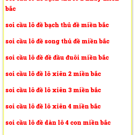
bắc
soi cầu lô đề bạch thủ đề miền bắc
soi cầu lô đề song thủ đề miền bắc
soi cầu lô đề đề đầu đuôi miền bắc
soi cầu lô đề lô xiên 2 miền bắc
soi cầu lô đề lô xiên 3 miền bắc
soi cầu lô đề lô xiên 4 miền bắc
soi cầu lô đề dàn lô 4 con miền bắc