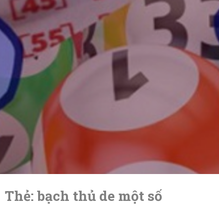
Skip
to
Thẻ:
bạch thủ de một số
content