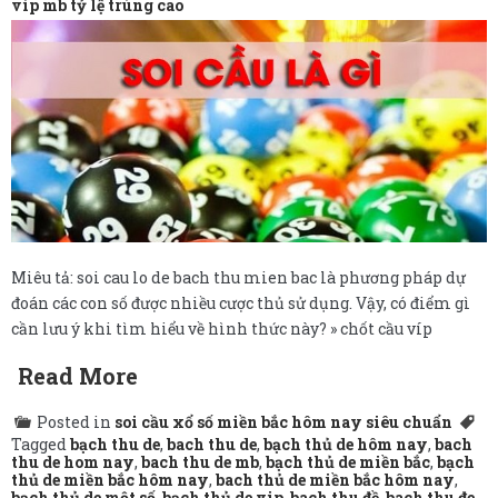
víp mb tỷ lệ trúng cao
cấp
Miêu tả: soi cau lo de bach thu mien bac là phương pháp dự
đoán các con số được nhiều cược thủ sử dụng. Vậy, có điểm gì
cần lưu ý khi tìm hiểu về hình thức này? » chốt cầu víp
Read More
Posted in
soi cầu xổ số miền bắc hôm nay siêu chuẩn
Tagged
bạch thu de
,
bach thu de
,
bạch thủ de hôm nay
,
bach
thu de hom nay
,
bach thu de mb
,
bạch thủ de miền bắc
,
bạch
thủ de miền bắc hôm nay
,
bach thủ de miền bắc hôm nay
,
bạch thủ de một số
,
bạch thủ de vip
,
bach thu đề
,
bach thu đe
,