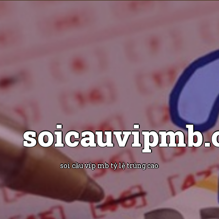
soicauvipmb
soi cầu víp mb tỷ lệ trúng cao