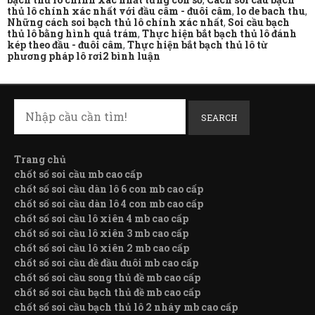
thủ lô chính xác nhất với đầu câm - đuôi câm
,
lo de bach thu
,
Những cách soi bạch thủ lô chính xác nhất
,
Soi cầu bạch
thủ lô bằng hình quả trám
,
Thực hiện bắt bạch thủ lô đánh
kép theo đầu - đuôi câm
,
Thực hiện bắt bạch thủ lô từ
ở
phương pháp lô rơi
2 bình luận
cách
soi
bạch
thủ
lô
SEARCH
chính
xác
nhất
từng
Trang chủ
con
chốt số soi cầu mb cao cấp
số
chốt số soi cầu dàn lô 6 con mb cao cấp
chốt số soi cầu dàn lô 4 con mb cao cấp
chốt số soi cầu lô xiên 4 mb cao cấp
chốt số soi cầu lô xiên 3 mb cao cấp
chốt số soi cầu lô xiên 2 mb cao cấp
chốt số soi cầu đề đầu đuôi mb cao cấp
chốt số soi cầu song thủ đề mb cao cấp
chốt số soi cầu bạch thủ đề mb cao cấp
chốt số soi cầu bạch thủ lô 2 nháy mb cao cấp