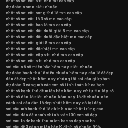
chốt số soi cầu xỉu chủ mt cao cấp
dự đoán xsmn siêu chuẩn
chốt số soi cầu song thủ lô mn cao cấp
chốt số soi cầu lô 3 số mn cao cấp
chốt số soi cầu bao lô mn cao cấp
chốt số soi cầu đầu đuôi giải 8 mn cao cấp
chốt số soi cầu đầu đuôi đặc biệt mn cao cấp
chốt số soi cầu giải 8 mn cao cấp
chốt số soi cầu đặc biệt mn cao cấp
chốt số soi cầu cặp xỉu chủ mn cao cấp
chốt số soi cầu xỉu chủ mn cao cấp
soi cầu xổ số miền bắc hôm nay siêu chuẩn
dự đoán bạch thủ lô siêu chuẩn hôm nay cầu lô đề đẹp
dàn đề đẹp nhất hôm nay chúng tôi soi cầu giúp bạn
dự đoán 3 càng mb các con số tính toán khoa học
chốt số bạch thủ đề miền bắc hôm nay cứ tự tin lấy số
chốt số dàn lô siêu chuẩn hôm nay lô đề chuẩn xác
cách soi cầu dàn lô đẹp nhất hôm nay có tại đây
soi cầu mb bạch thủ lô chính xác nhất trúng cao
soi cầu dàn đề xsmb chính xác 100 con số đẹp
soi cau lo de bach thu mien bac so dep vao bo
soi cầu đề 3 càng miền bắc K.định số chuẩn 99%