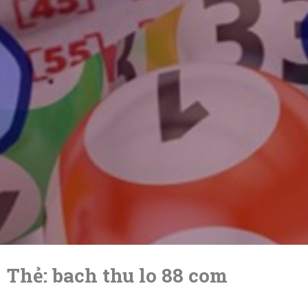
Skip
to
Thẻ:
bach thu lo 88 com
content