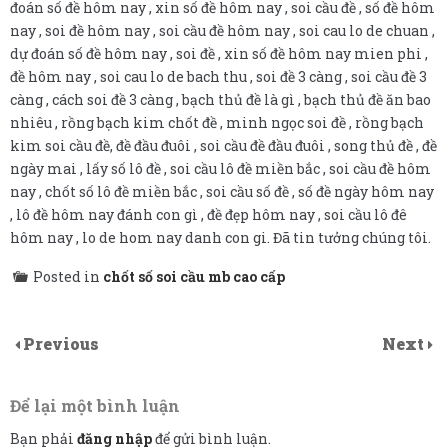
đoán số đề hôm nay , xin số đề hôm nay , soi cầu đề , số đề hôm
nay , soi đề hôm nay , soi cầu đề hôm nay , soi cau lo de chuan ,
dự đoán số đề hôm nay , soi đề , xin số đề hôm nay mien phi ,
đề hôm nay , soi cau lo de bach thu , soi đề 3 càng , soi cầu đề 3
càng , cách soi đề 3 càng , bạch thủ đề là gì , bạch thủ đề ăn bao
nhiêu , rồng bạch kim chốt đề , minh ngọc soi đề , rồng bạch
kim soi cầu đề, đề đầu đuôi , soi cầu đề đầu đuôi , song thủ đề , đề
ngày mai , lấy số lô đề , soi cầu lô đề miền bắc , soi cầu đề hôm
nay , chốt số lô đề miền bắc , soi cầu số đề , số đề ngày hôm nay
, lô đề hôm nay đánh con gì , đề đẹp hôm nay , soi cầu lô đê
hôm nay , lo de hom nay danh con gi. Đã tin tưởng chúng tôi.
Posted in
chốt số soi cầu mb cao cấp
Previous
Next
Để lại một bình luận
Bạn phải
đăng nhập
để gửi bình luận.