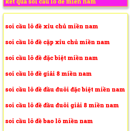
kết quả soi cầu lô đề miền nam
soi cầu lô đề xỉu chủ miền nam
soi cầu lô đề cặp xỉu chủ miền nam
soi cầu lô đề đặc biệt miền nam
soi cầu lô đề giải 8 miền nam
soi cầu lô đề đầu đuôi đặc biệt miền nam
soi cầu lô đề đầu đuôi giải 8 miền nam
soi cầu lô đề bao lô miền nam