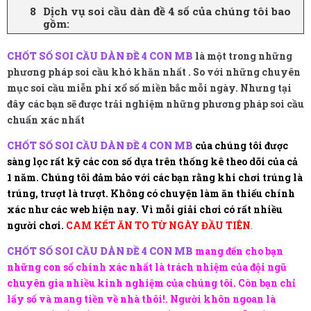
Dịch vụ soi cầu dàn đề 4 số của chúng tôi bao
gồm:
CHỐT SỐ SOI CẦU DÀN ĐỀ 4 CON MB
là một trong những
phương pháp soi cầu khó khăn nhất . So với những chuyên
mục soi cầu miễn phí xổ số miền bắc mỗi ngày. Nhưng tại
đây các bạn sẽ được trải nghiệm những phương pháp soi cầu
chuẩn xác nhất
CHỐT SỐ SOI CẦU DÀN ĐỀ 4 CON MB
của chúng tôi được
sàng lọc rất kỹ các con số dựa trên thống kê theo dõi của cả
1 năm. Chúng tôi đảm bảo với các bạn rằng khi chơi trúng là
trúng, trượt là trượt. Không có chuyện làm ăn thiếu chính
xác như các web hiện nay. Vì mỗi giải chơi có rất nhiều
người chơi.
CAM KẾT ĂN TO TỪ NGÀY ĐẦU TIÊN
.
CHỐT SỐ SOI CẦU DÀN ĐỀ 4 CON MB
mang đến cho bạn
những con số chính xác nhất là trách nhiệm của đội ngũ
chuyên gia nhiều kinh nghiệm của chúng tôi. Còn bạn chỉ
lấy số và mang tiền về nhà thôi!. Người khôn ngoan là