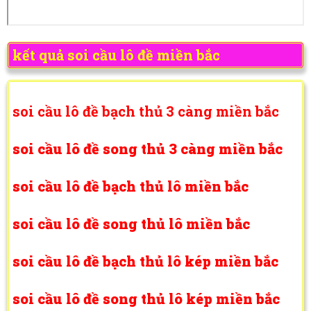
kết quả soi cầu lô đề miền bắc
soi cầu lô đề bạch thủ 3 càng miền bắc
soi cầu lô đề song thủ 3 càng miền bắc
soi cầu lô đề bạch thủ lô miền bắc
soi cầu lô đề song thủ lô miền bắc
soi cầu lô đề bạch thủ lô kép miền bắc
soi cầu lô đề song thủ lô kép miền bắc