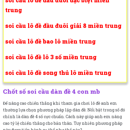
soi cầu lô đề đầu đuôi đặc biệt miền
trung
soi cầu lô đề đầu đuôi giải 8 miền trung
soi cầu lô đề bao lô miền trung
soi cầu lô đề lô 3 số miền trung
soi cầu lô đề song thủ lô miền trung
Chốt số soi cầu dàn đề 4 con mb
Để nâng cao chiến thắng khi tham gia chơi lô đề anh em
thường lựa chọn phương pháp lập dàn đề. Nổi bật trong số đó
chính là dàn đề 4 số
cực chuẩn. Cách này giúp anh em nâng
cao tỷ lệ chiến thắng cho bản thân. Tuy nhiên phương pháp
này được tiến hành cụ thể như thế nào?