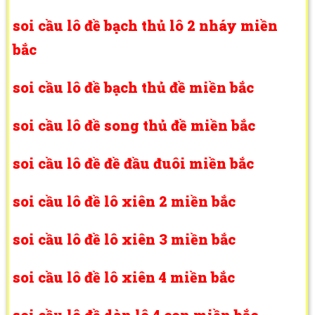
soi cầu lô đề bạch thủ lô 2 nháy miền
bắc
soi cầu lô đề bạch thủ đề miền bắc
soi cầu lô đề song thủ đề miền bắc
soi cầu lô đề đề đầu đuôi miền bắc
soi cầu lô đề lô xiên 2 miền bắc
soi cầu lô đề lô xiên 3 miền bắc
soi cầu lô đề lô xiên 4 miền bắc