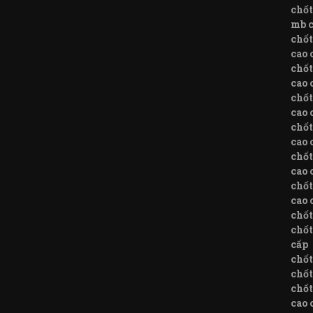
chốt
mb c
chốt
cao 
chốt
cao 
chốt
cao 
chốt
cao 
chốt
cao 
chốt
cao 
chốt
chốt
cấp
chốt
chốt
chốt
cao 