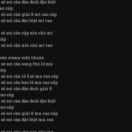
 số soi cầu đầu đuôi đặc biệt
ao cấp
 số soi cầu giải 8 mt cao cấp
 số soi cầu đặc biệt mt cao
 số soi cầu cặp xỉu chủ mt
cấp
 số soi cầu xỉu chủ mt cao
oán xsmn siêu chuẩn
 số soi cầu song thủ lô mn
cấp
 số soi cầu lô 3 số mn cao cấp
 số soi cầu bao lô mn cao cấp
 số soi cầu đầu đuôi giải 8
ao cấp
 số soi cầu đầu đuôi đặc biệt
ao cấp
 số soi cầu giải 8 mn cao cấp
 số soi cầu đặc biệt mn cao
 số soi cầu cặp xỉu chủ mn