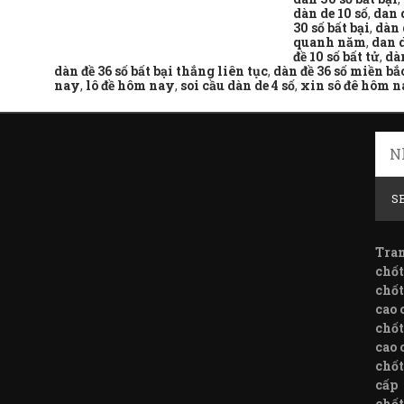
dàn de 10 số
,
dan 
30 số bất bại
,
dàn 
quanh năm
,
dan 
đề 10 số bất tử
,
dà
dàn đề 36 số bất bại thắng liên tục
,
dàn đề 36 số miền bắ
nay
,
lô đề hôm nay
,
soi cầu dàn de 4 số
,
xin sô đê hôm 
S
Tra
chốt
chốt
cao 
chốt
cao 
chốt
cấp
chốt