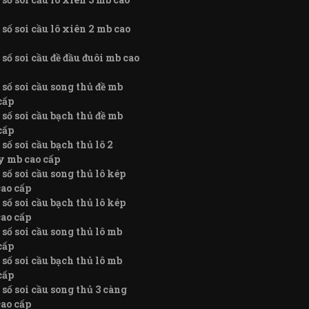
 số soi cầu lô xiên 2 mb cao
 số soi cầu đề đầu đuôi mb cao
 số soi cầu song thủ đề mb
cấp
 số soi cầu bạch thủ đề mb
cấp
 số soi cầu bạch thủ lô 2
y mb cao cấp
 số soi cầu song thủ lô kép
ao cấp
 số soi cầu bạch thủ lô kép
ao cấp
 số soi cầu song thủ lô mb
cấp
 số soi cầu bạch thủ lô mb
cấp
 số soi cầu song thủ 3 càng
ao cấp