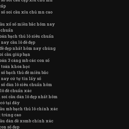
cấp
 số soi cầu xỉu chủ mn cao
cầu xổ số miền bắc hôm nay
 chuẩn
oán bạch thủ lô siêu chuẩn
nay cầu lô đề đẹp
đề đẹp nhất hôm nay chúng
soi cầu giúp bạn
oán 3 càng mb các con số
 toán khoa học
 số bạch thủ đề miền bắc
nay cứ tự tin lấy số
 số dàn lô siêu chuẩn hôm
lô đề chuẩn xác
 soi cầu dàn lô đẹp nhất hôm
có tại đây
cầu mb bạch thủ lô chính xác
 trúng cao
cầu dàn đề xsmb chính xác
con số đẹp