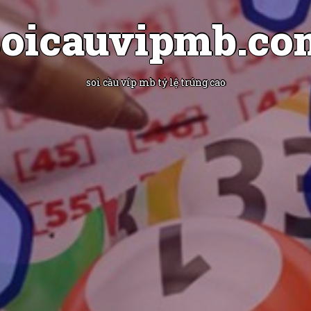
soicauvipmb.co
soi cầu víp mb tỷ lệ trúng cao