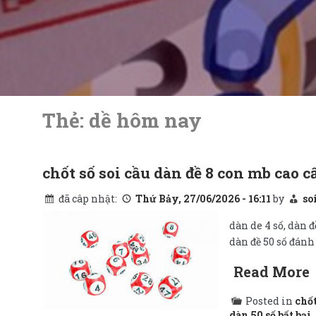
Skip
to
Thẻ:
dề hôm nay
content
chốt số soi cầu dàn đề 8 con mb cao c
đã câp nhật:
Thứ Bảy, 27/06/2026 - 16:11
by
so
dàn de 4 số, dàn đ
dàn đề 50 số đánh
Read More
Posted in
chốt
dàn 50 số bất bại
,