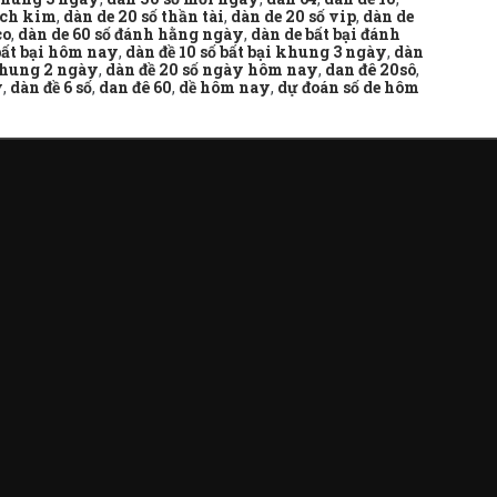
ạch kim
,
dàn de 20 số thần tài
,
dàn de 20 số vip
,
dàn de
co
,
dàn de 60 số đánh hằng ngày
,
dàn de bất bại đánh
 bất bại hôm nay
,
dàn đề 10 số bất bại khung 3 ngày
,
dàn
khung 2 ngày
,
dàn đề 20 số ngày hôm nay
,
dan đê 20sô
,
y
,
dàn đề 6 số
,
dan đê 60
,
dề hôm nay
,
dự đoán số de hôm