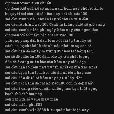
dự đoán xsmn siêu chuẩn
dự đoán kết quả xổ số miền nam hôm nay chốt số ăn to
bí quyết soi cầu xổ số hôm nay chính xác 100
soi cầu xsmb siêu chuẩn lấy số chuẩn win đều
soi cầu lô chính xác 100 đánh là thắng chốt số giờ vàng
soi cầu xsmb miễn phí ngày hôm nay cầu ngon lắm
dự đoán xổ số miền bắc chính xác 100
phương pháp đánh dàn lô mb có lãi tự tin lấy số
cách soi bạch thủ lô chính xác nhất từng con số
soi cầu dàn đề mb tỷ lệ trúng 99 theo là thắng lớn
soi số đề chắc ăn 100 đảm bảo uy tín chất lượng
dàn đề 3 càng miền bắc cầu hôm nay siêu đẹp
soi cầu dàn lô hôm nay uy tín nhất chính xác nhất
soi cầu bạch thủ lô mb cơ hội ăn nhiều nháy cao
soi cầu dàn đề 10 số hôm nay tự tin lấy tiền
soi cầu bạch thủ đề chính xác 100 con đề đẹp nhất
soi cầu 3 càng siêu chuẩn không làm bạn thất vọng
bạch thủ đề hôm nay
song thủ đề số vàng may mắn
soi cầu miễn phí 888
soi cầu xsmb win2888 hiệu quả nhất hiện nay