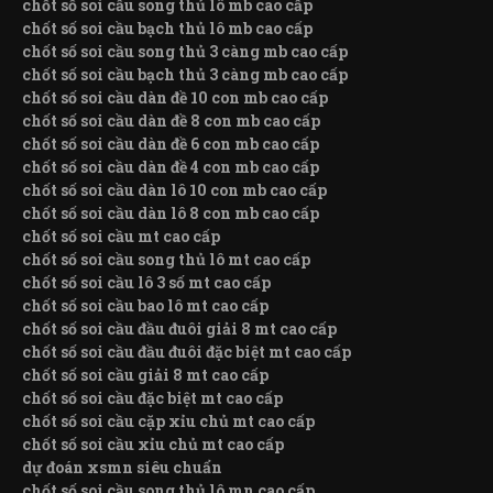
chốt số soi cầu song thủ lô mb cao cấp
chốt số soi cầu bạch thủ lô mb cao cấp
chốt số soi cầu song thủ 3 càng mb cao cấp
chốt số soi cầu bạch thủ 3 càng mb cao cấp
chốt số soi cầu dàn đề 10 con mb cao cấp
chốt số soi cầu dàn đề 8 con mb cao cấp
chốt số soi cầu dàn đề 6 con mb cao cấp
chốt số soi cầu dàn đề 4 con mb cao cấp
chốt số soi cầu dàn lô 10 con mb cao cấp
chốt số soi cầu dàn lô 8 con mb cao cấp
chốt số soi cầu mt cao cấp
chốt số soi cầu song thủ lô mt cao cấp
chốt số soi cầu lô 3 số mt cao cấp
chốt số soi cầu bao lô mt cao cấp
chốt số soi cầu đầu đuôi giải 8 mt cao cấp
chốt số soi cầu đầu đuôi đặc biệt mt cao cấp
chốt số soi cầu giải 8 mt cao cấp
chốt số soi cầu đặc biệt mt cao cấp
chốt số soi cầu cặp xỉu chủ mt cao cấp
chốt số soi cầu xỉu chủ mt cao cấp
dự đoán xsmn siêu chuẩn
chốt số soi cầu song thủ lô mn cao cấp