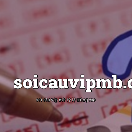
soicauvipmb
soi cầu víp mb tỷ lệ trúng cao