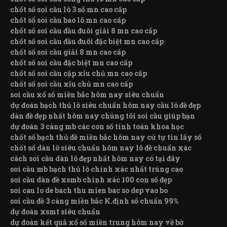
chốt số soi cầu lô 3 số mn cao cấp
chốt số soi cầu bao lô mn cao cấp
chốt số soi cầu đầu đuôi giải 8 mn cao cấp
chốt số soi cầu đầu đuôi đặc biệt mn cao cấp
chốt số soi cầu giải 8 mn cao cấp
chốt số soi cầu đặc biệt mn cao cấp
chốt số soi cầu cặp xỉu chủ mn cao cấp
chốt số soi cầu xỉu chủ mn cao cấp
soi cầu xổ số miền bắc hôm nay siêu chuẩn
dự đoán bạch thủ lô siêu chuẩn hôm nay cầu lô đề đẹp
dàn đề đẹp nhất hôm nay chúng tôi soi cầu giúp bạn
dự đoán 3 càng mb các con số tính toán khoa học
chốt số bạch thủ đề miền bắc hôm nay cứ tự tin lấy số
chốt số dàn lô siêu chuẩn hôm nay lô đề chuẩn xác
cách soi cầu dàn lô đẹp nhất hôm nay có tại đây
soi cầu mb bạch thủ lô chính xác nhất trúng cao
soi cầu dàn đề xsmb chính xác 100 con số đẹp
soi cau lo de bach thu mien bac so dep vao bo
soi cầu đề 3 càng miền bắc K.định số chuẩn 99%
dự đoán xsmt siêu chuẩn
dự đoán kết quả xổ số miền trung hôm nay về bờ