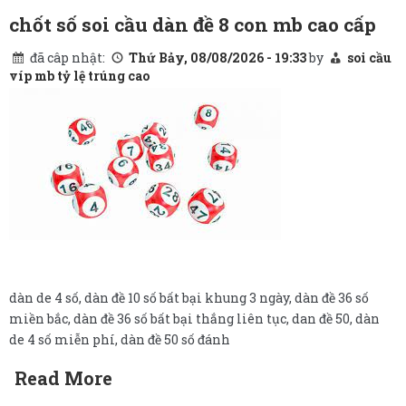
chốt số soi cầu dàn đề 8 con mb cao cấp
đã câp nhật:
Thứ Bảy, 08/08/2026 - 19:33
by
soi cầu
víp mb tỷ lệ trúng cao
dàn de 4 số, dàn đề 10 số bất bại khung 3 ngày, dàn đề 36 số
miền bắc, dàn đề 36 số bất bại thắng liên tục, dan đề 50, dàn
de 4 số miễn phí, dàn đề 50 số đánh
Read More