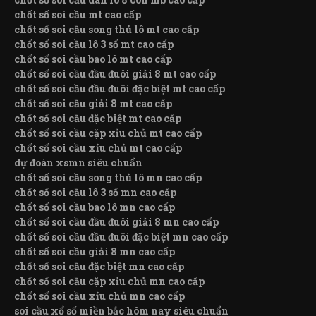
chốt số soi cầu mt cao cấp
chốt số soi cầu song thủ lô mt cao cấp
chốt số soi cầu lô 3 số mt cao cấp
chốt số soi cầu bao lô mt cao cấp
chốt số soi cầu đầu đuôi giải 8 mt cao cấp
chốt số soi cầu đầu đuôi đặc biệt mt cao cấp
chốt số soi cầu giải 8 mt cao cấp
chốt số soi cầu đặc biệt mt cao cấp
chốt số soi cầu cặp xỉu chủ mt cao cấp
chốt số soi cầu xỉu chủ mt cao cấp
dự đoán xsmn siêu chuẩn
chốt số soi cầu song thủ lô mn cao cấp
chốt số soi cầu lô 3 số mn cao cấp
chốt số soi cầu bao lô mn cao cấp
chốt số soi cầu đầu đuôi giải 8 mn cao cấp
chốt số soi cầu đầu đuôi đặc biệt mn cao cấp
chốt số soi cầu giải 8 mn cao cấp
chốt số soi cầu đặc biệt mn cao cấp
chốt số soi cầu cặp xỉu chủ mn cao cấp
chốt số soi cầu xỉu chủ mn cao cấp
soi cầu xổ số miền bắc hôm nay siêu chuẩn