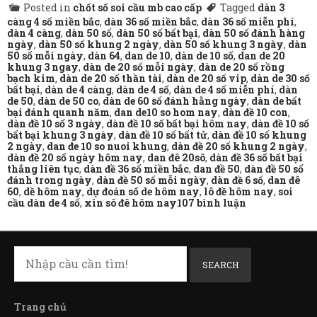
Posted in
chốt số soi cầu mb cao cấp
Tagged
dàn 3
càng 4 số miền bắc
,
dàn 36 số miền bắc
,
dàn 36 số miễn phí
,
dàn 4 càng
,
dàn 50 số
,
dàn 50 số bất bại
,
dàn 50 số đánh hàng
ngày
,
dàn 50 số khung 2 ngày
,
dàn 50 số khung 3 ngày
,
dàn
50 số mỗi ngày
,
dàn 64
,
dan de 10
,
dàn de 10 số
,
dan de 20
khung 3 ngay
,
dàn de 20 số mỗi ngày
,
dàn de 20 số rồng
bạch kim
,
dàn de 20 số thần tài
,
dàn de 20 số vip
,
dàn de 30 số
bất bại
,
dàn de 4 càng
,
dàn de 4 số
,
dàn de 4 số miễn phí
,
dàn
de 50
,
dàn de 50 co
,
dàn de 60 số đánh hằng ngày
,
dàn de bất
bại đánh quanh năm
,
dan de10 so hom nay
,
dàn đề 10 con
,
dàn đề 10 số 3 ngày
,
dàn đề 10 số bất bại hôm nay
,
dàn đề 10 số
bất bại khung 3 ngày
,
dàn đề 10 số bất tử
,
dàn đề 10 số khung
2 ngày
,
dan đe 10 so nuoi khung
,
dàn đề 20 số khung 2 ngày
,
dàn đề 20 số ngày hôm nay
,
dan đê 20sô
,
dàn đề 36 số bất bại
thắng liên tục
,
dàn đề 36 số miền bắc
,
dan đề 50
,
dàn đề 50 số
đánh trong ngày
,
dàn đề 50 số mỗi ngày
,
dàn đề 6 số
,
dan đê
60
,
dề hôm nay
,
dự đoán số de hôm nay
,
lô đề hôm nay
,
soi
ở
cầu dàn de 4 số
,
xin sô đê hôm nay
107 bình luận
chốt
số
soi
cầu
dàn
SEARCH
đề
8
con
mb
Trang chủ
cao