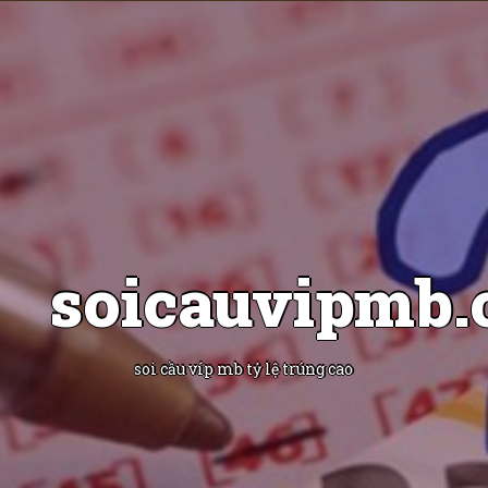
soicauvipmb
soi cầu víp mb tỷ lệ trúng cao