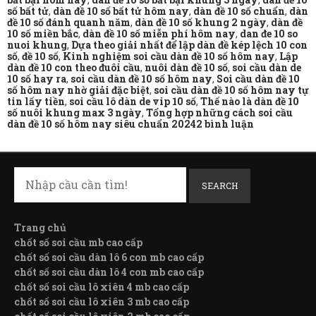
số bất tử
,
dàn đề 10 số bất tử hôm nay
,
dàn đề 10 số chuẩn
,
dàn
đề 10 số đánh quanh năm
,
dàn đề 10 số khung 2 ngày
,
dàn đề
10 số miền bắc
,
dàn đề 10 số miễn phí hôm nay
,
dan đe 10 so
nuoi khung
,
Dựa theo giải nhất để lập dàn đề kép lệch 10 con
số
,
đề 10 số
,
Kinh nghiệm soi cầu dàn đề 10 số hôm nay
,
Lập
dàn đề 10 con theo đuôi cầu
,
nuôi dàn đề 10 số
,
soi cầu dàn de
10 số hay ra
,
soi cầu dàn đề 10 số hôm nay
,
Soi cầu dàn đề 10
số hôm nay nhờ giải đặc biệt
,
soi cầu dàn đề 10 số hôm nay tự
tin lấy tiền
,
soi cầu lô dàn de vip 10 số
,
Thế nào là dàn đề 10
số nuôi khung max 3 ngày
,
Tổng hợp những cách soi cầu
ở
dàn đề 10 số hôm nay siêu chuẩn 2024
2 bình luận
soi
cầu
dàn
đề
10
SEARCH
số
hôm
nay
tự
Trang chủ
tin
chốt số soi cầu mb cao cấp
lấy
chốt số soi cầu dàn lô 6 con mb cao cấp
tiền
chốt số soi cầu dàn lô 4 con mb cao cấp
chốt số soi cầu lô xiên 4 mb cao cấp
chốt số soi cầu lô xiên 3 mb cao cấp