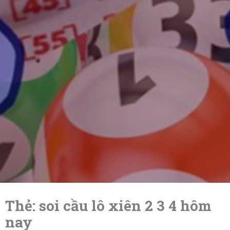
Skip
to
Thẻ:
soi cầu lô xiên 2 3 4 hôm
content
nay