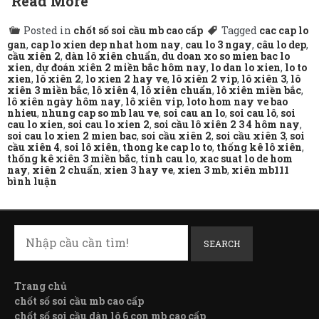
Read More
Posted in
chốt số soi cầu mb cao cấp
Tagged
cac cap lo
gan
,
cap lo xien dep nhat hom nay
,
cau lo 3 ngay
,
câu lo dep
,
cầu xiên 2
,
dàn lô xiên chuẩn
,
du doan xo so mien bac lo
xien
,
dự đoán xiên 2 miền bắc hôm nay
,
lo dan lo xien
,
lo to
xien
,
lô xiên 2
,
lo xien 2 hay ve
,
lô xiên 2 vip
,
lô xiên 3
,
lô
xiên 3 miền bắc
,
lô xiên 4
,
lô xiên chuẩn
,
lô xiên miền bắc
,
lô xiên ngày hôm nay
,
lô xiên vip
,
loto hom nay ve bao
nhieu
,
nhung cap so mb lau ve
,
soi cau an lo
,
soi cau lô
,
soi
cau lo xien
,
soi cau lo xien 2
,
soi cầu lô xiên 2 3 4 hôm nay
,
soi cau lo xien 2 mien bac
,
soi cầu xiên 2
,
soi cầu xiên 3
,
soi
cầu xiên 4
,
soi lô xiên
,
thong ke cap lo to
,
thống kê lô xiên
,
thống kê xiên 3 miền bắc
,
tinh cau lo
,
xac suat lo de hom
nay
,
xiên 2 chuẩn
,
xien 3 hay ve
,
xien 3 mb
,
xiên mb
111
ở
bình luận
chốt
số
soi
cầu
lô
SEARCH
xiên
4
mb
cao
Trang chủ
cấp
chốt số soi cầu mb cao cấp
chốt số soi cầu dàn lô 6 con mb cao cấp