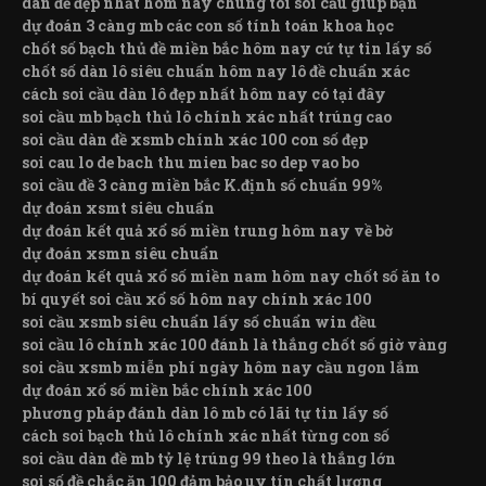
dàn đề đẹp nhất hôm nay chúng tôi soi cầu giúp bạn
dự đoán 3 càng mb các con số tính toán khoa học
chốt số bạch thủ đề miền bắc hôm nay cứ tự tin lấy số
chốt số dàn lô siêu chuẩn hôm nay lô đề chuẩn xác
cách soi cầu dàn lô đẹp nhất hôm nay có tại đây
soi cầu mb bạch thủ lô chính xác nhất trúng cao
soi cầu dàn đề xsmb chính xác 100 con số đẹp
soi cau lo de bach thu mien bac so dep vao bo
soi cầu đề 3 càng miền bắc K.định số chuẩn 99%
dự đoán xsmt siêu chuẩn
dự đoán kết quả xổ số miền trung hôm nay về bờ
dự đoán xsmn siêu chuẩn
dự đoán kết quả xổ số miền nam hôm nay chốt số ăn to
bí quyết soi cầu xổ số hôm nay chính xác 100
soi cầu xsmb siêu chuẩn lấy số chuẩn win đều
soi cầu lô chính xác 100 đánh là thắng chốt số giờ vàng
soi cầu xsmb miễn phí ngày hôm nay cầu ngon lắm
dự đoán xổ số miền bắc chính xác 100
phương pháp đánh dàn lô mb có lãi tự tin lấy số
cách soi bạch thủ lô chính xác nhất từng con số
soi cầu dàn đề mb tỷ lệ trúng 99 theo là thắng lớn
soi số đề chắc ăn 100 đảm bảo uy tín chất lượng