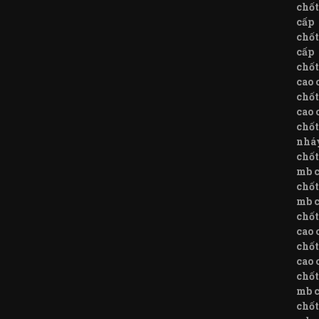
chốt
cấp
chốt
cấp
chốt
cao 
chốt
cao 
chốt
nhá
chốt
mb c
chốt
mb c
chốt
cao 
chốt
cao 
chốt
mb c
chốt