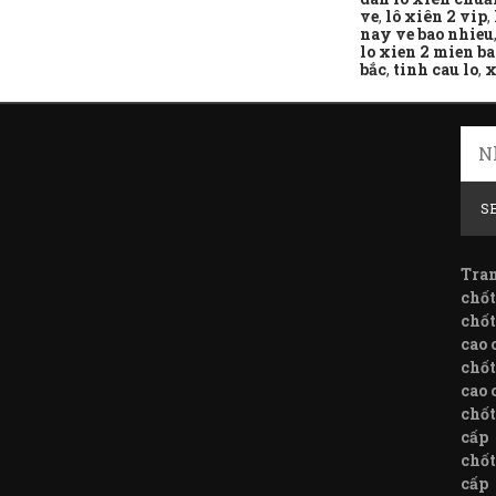
ve
,
lô xiên 2 vip
,
nay ve bao nhieu
lo xien 2 mien ba
bắc
,
tinh cau lo
,
x
S
Tra
chốt
chốt
cao 
chốt
cao 
chốt
cấp
chốt
cấp