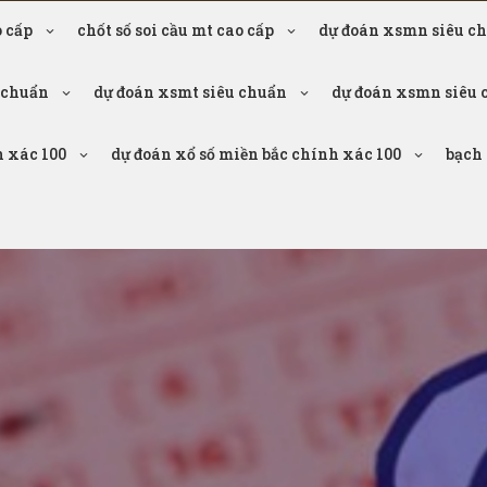
o cấp
chốt số soi cầu mt cao cấp
dự đoán xsmn siêu c
u chuẩn
dự đoán xsmt siêu chuẩn
dự đoán xsmn siêu 
h xác 100
dự đoán xổ số miền bắc chính xác 100
bạch