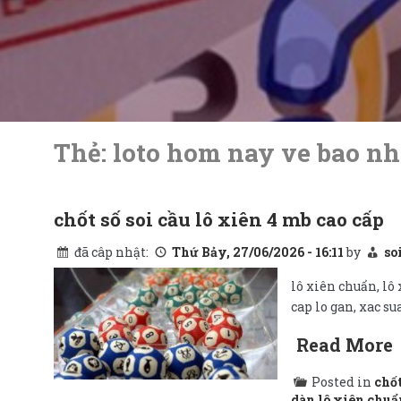
Skip
to
Thẻ:
loto hom nay ve bao nh
content
chốt số soi cầu lô xiên 4 mb cao cấp
đã câp nhật:
Thứ Bảy, 27/06/2026 - 16:11
by
so
lô xiên chuẩn, lô 
cap lo gan, xac su
Read More
Posted in
chốt
dàn lô xiên chuẩ