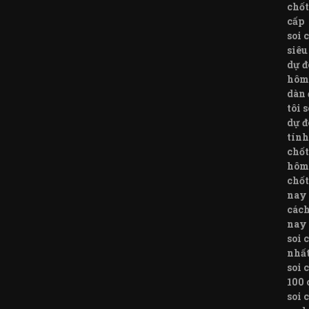
chốt
cấp
soi 
siêu
dự đ
hôm 
dàn 
tôi 
dự đ
tính
chốt
hôm 
chốt
nay 
cách
nay 
soi 
nhất
soi 
100 
soi 