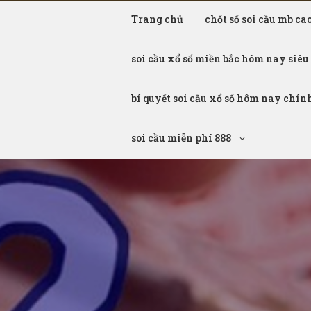
Trang chủ
chốt số soi cầu mb ca
soi cầu xổ số miền bắc hôm nay siê
bí quyết soi cầu xổ số hôm nay chín
soi cầu miễn phí 888