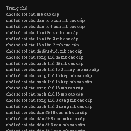
Trang chủ
chốt số soi cầu mb cao cấp
chốt số soi cầu dàn lô 6 con mb cao cấp
chốt số soi cầu dàn lô 4 con mb cao cấp
chốt số soi cầu lô xiên 4 mb cao cấp
chốt số soi cầu lô xiên 3 mb cao cấp
chốt số soi cầu lô xiên 2 mb cao cấp
chốt số soi cầu đề đầu đuôi mb cao cấp
chốt số soi cầu song thủ đề mb cao cấp
chốt số soi cầu bạch thủ đề mb cao cấp
chốt số soi cầu bạch thủ lô 2 nháy mb cao cấp
chốt số soi cầu song thủ lô kép mb cao cấp
chốt số soi cầu bạch thủ lô kép mb cao cấp
chốt số soi cầu song thủ lô mb cao cấp
chốt số soi cầu bạch thủ lô mb cao cấp
chốt số soi cầu song thủ 3 càng mb cao cấp
chốt số soi cầu bạch thủ 3 càng mb cao cấp
chốt số soi cầu dàn đề 10 con mb cao cấp
chốt số soi cầu dàn đề 8 con mb cao cấp
chốt số soi cầu dàn đề 6 con mb cao cấp
chốt số soi cầu dàn đề 4 con mb cao cấp