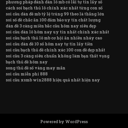
phương pháp đánh dàn lô mb có lãi tự tin lấy số
cách soi bạch thủ lô chính xác nhất từng con số
soi cầu dàn đề mb tỷ lệ trúng 99 theo là thắng lớn
soi số đề chắc ăn 100 đảm bảo uy tín chất lượng
dàn đề 3 càng miền bắc cầu hôm nay siêu đẹp
soi cầu dàn lô hôm nay uy tín nhất chính xác nhất
soi cầu bạch thủ lô mb cơ hội ăn nhiều nháy cao
soi cầu dàn đề 10 số hôm nay tự tin lấy tiền
soi cầu bạch thủ đề chính xác 100 con đề đẹp nhất
soi cầu 3 càng siêu chuẩn không làm bạn thất vọng
bạch thủ đề hôm nay
song thủ đề số vàng may mắn
soi cầu miễn phí 888
soi cầu xsmb win2888 hiệu quả nhất hiện nay
Powered by WordPress