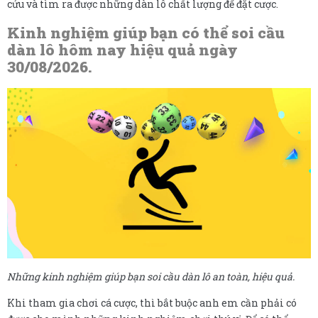
cứu và tìm ra được những dàn lô chất lượng để đặt cược.
Kinh nghiệm giúp bạn có thể soi cầu
dàn lô hôm nay hiệu quả ngày
30/08/2026.
Những kinh nghiệm giúp bạn soi cầu dàn lô an toàn, hiệu quả.
Khi tham gia chơi cá cược, thì bắt buộc anh em cần phải có