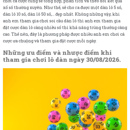
chơi cá cược cũng sẽ tổng hợp, phân tích và theo dõi kết quả
xổ số thường xuyên. Như thế, sẽ cho ra được một dàn lô 5 số,
dàn lô 10 số, dàn lô 50 số,… đẹp nhất. Không những vậy, khi
anh em tham gia chơi soi cầu dàn lô thì anh em tham gia
đặt cược dàn lô càng nhiều số thì khả năng trúng thưởng càng
cao. Thế nên, đây là phương pháp được nhiều anh em chơi cá
cược ưa chuộng và tham gia đặt cược mỗi ngày.
Những ưu điểm và nhược điểm khi
tham gia chơi lô dàn ngày 30/08/2026.