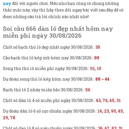
nay
đối với người chơi. Nếu như bạn cũng có chung những
thắc mắc này, vậy thì hãy theo dõi ngay bài viết sau đây để có
được những câu trả lời chính xác nhất nhé!
Soi cầu 666 dàn lô đẹp nhất hôm nay
miễn phí ngày 30/08/2026
Chốt số bạch thủ lô đẹp nhất ngày 30/08/2026 :
35
Cầu bạch thủ lô kép mb hôm nay 30/08/2026 :
00
Song thủ thủ lô miễn phí ngày 30/08/2026 :
01, 15
Dự đoán song thủ lô kép hôm nay 30/08/2026 :
88 – 44
Bạch thủ lô 2 nháy miền bắc 30/08/2026 :
56
Chốt số dàn lô 4 số miễn phí ngày 30/08/2026 :
63, 76, 45, 31
Dự đoán dàn lô 6 số cực chuẩn ngày 30/08/2026 :
16, 23, 95, 45,
29, 78
Chốt số dàn lô 8 số siêu chuẩn ngày 30/08/2026 :
36, 67, 83, 31,