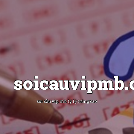
soicauvipmb
soi cầu víp mb tỷ lệ trúng cao