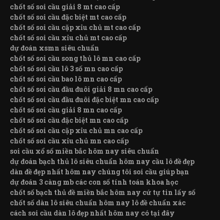
chốt số soi cầu giải 8 mt cao cấp
chốt số soi cầu đặc biệt mt cao cấp
chốt số soi cầu cặp xỉu chủ mt cao cấp
chốt số soi cầu xỉu chủ mt cao cấp
dự đoán xsmn siêu chuẩn
chốt số soi cầu song thủ lô mn cao cấp
chốt số soi cầu lô 3 số mn cao cấp
chốt số soi cầu bao lô mn cao cấp
chốt số soi cầu đầu đuôi giải 8 mn cao cấp
chốt số soi cầu đầu đuôi đặc biệt mn cao cấp
chốt số soi cầu giải 8 mn cao cấp
chốt số soi cầu đặc biệt mn cao cấp
chốt số soi cầu cặp xỉu chủ mn cao cấp
chốt số soi cầu xỉu chủ mn cao cấp
soi cầu xổ số miền bắc hôm nay siêu chuẩn
dự đoán bạch thủ lô siêu chuẩn hôm nay cầu lô đề đẹp
dàn đề đẹp nhất hôm nay chúng tôi soi cầu giúp bạn
dự đoán 3 càng mb các con số tính toán khoa học
chốt số bạch thủ đề miền bắc hôm nay cứ tự tin lấy số
chốt số dàn lô siêu chuẩn hôm nay lô đề chuẩn xác
cách soi cầu dàn lô đẹp nhất hôm nay có tại đây