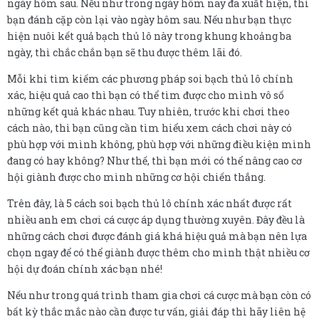
ngày hôm sau. Nếu như trong ngày hôm nay đã xuất hiện, thì
bạn đánh cặp còn lại vào ngày hôm sau. Nếu như bạn thực
hiện nuôi kết quả bạch thủ lô này trong khung khoảng ba
ngày, thì chắc chắn bạn sẽ thu được thêm lãi đó.
Mỗi khi tìm kiếm các phương pháp soi bạch thủ lô chính
xác, hiệu quả cao thì bạn có thể tìm được cho mình vô số
những kết quả khác nhau. Tuy nhiên, trước khi chơi theo
cách nào, thì bạn cũng cần tìm hiểu xem cách chơi này có
phù hợp với mình không, phù hợp với những điều kiện mình
đang có hay không? Như thế, thì bạn mới có thể nâng cao cơ
hội giành được cho mình những cơ hội chiến thắng.
Trên đây, là 5 cách soi bạch thủ lô chính xác nhất được rất
nhiều anh em chơi cá cược áp dụng thường xuyên. Đây đều là
những cách chơi được đánh giá khá hiệu quả mà bạn nên lựa
chọn ngay để có thể giành được thêm cho mình thật nhiều cơ
hội dự đoán chính xác bạn nhé!
Nếu như trong quá trình tham gia chơi cá cược mà bạn còn có
bất kỳ thắc mắc nào cần được tư vấn, giải đáp thì hãy liên hệ