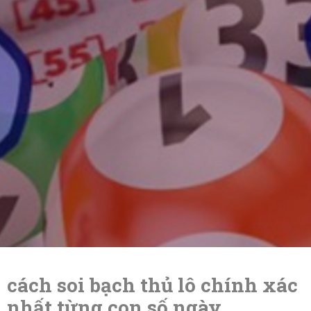
Skip
to
content
cách soi bạch thủ lô chính xác
nhất từng con số ngày