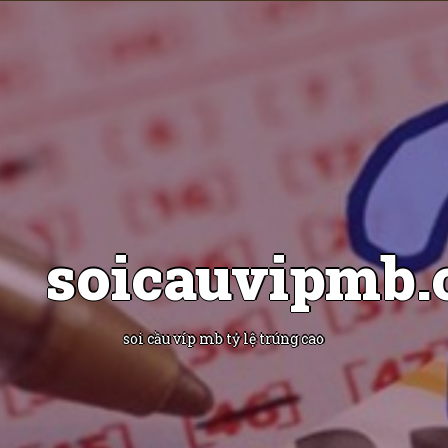
soicauvipmb
soi cầu víp mb tỷ lệ trúng cao