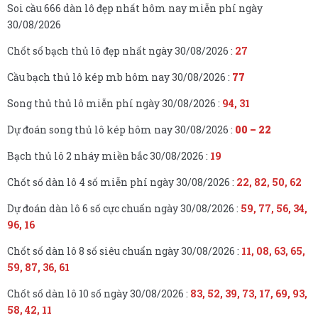
Soi cầu 666 dàn lô đẹp nhất hôm nay miễn phí ngày
30/08/2026
Chốt số bạch thủ lô đẹp nhất ngày 30/08/2026 :
27
Cầu bạch thủ lô kép mb hôm nay 30/08/2026 :
77
Song thủ thủ lô miễn phí ngày 30/08/2026 :
94, 31
Dự đoán song thủ lô kép hôm nay 30/08/2026 :
00 – 22
Bạch thủ lô 2 nháy miền bắc 30/08/2026 :
19
Chốt số dàn lô 4 số miễn phí ngày 30/08/2026 :
22, 82, 50, 62
Dự đoán dàn lô 6 số cực chuẩn ngày 30/08/2026 :
59, 77, 56, 34,
96, 16
Chốt số dàn lô 8 số siêu chuẩn ngày 30/08/2026 :
11, 08, 63, 65,
59, 87, 36, 61
Chốt số dàn lô 10 số ngày 30/08/2026 :
83, 52, 39, 73, 17, 69, 93,
58, 42, 11