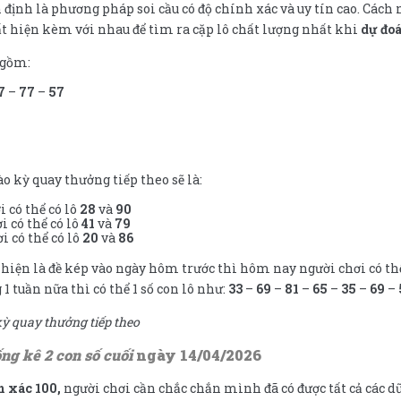
định là phương pháp soi cầu có độ chính xác và uy tín cao. Cách n
uất hiện kèm với nhau để tìm ra cặp lô chất lượng nhất khi
dự đoá
 gồm:
7
–
77
–
57
o kỳ quay thưởng tiếp theo sẽ là:
 có thể có lô
28
và
90
 có thể có lô
41
và
79
 có thể có lô
20
và
86
 hiện là đề kép vào ngày hôm trước thì hôm nay người chơi có th
1 tuần nữa thì có thể 1 số con lô như:
33
–
69
–
81
–
65
–
35
–
69
–
kỳ quay thưởng tiếp theo
g kê 2 con số cuối
ngày 14/04/2026
h xác 100,
người chơi cần chắc chắn mình đã có được tất cả các dữ 