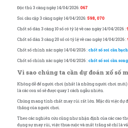
Độc thủ 3 càng ngày 14/04/2026:
067
Soi cầu cặp 3 càng ngày 14/04/2026:
598, 070
Chốt số dàn 3 càng 10 số có tỷ lệ về cao ngày 14/04/2026 :
Chốt số dàn 3 càng 20 số có tỷ lệ về cao ngày 14/04/2026 :
Chốt số chính xác ngày 14/04/2026 :
chốt số soi cầu bạc
Chốt số chính xác ngày 14/04/2026 :
chốt số soi cầu son
Vì sao chúng ta cần dự đoán xổ số 
Không dễ để người chơi (nhất là những người chơi mới) 
là các con số sẽ được quay 1 cách ngẫu nhiên.
Chúng mang tính chất may rủi rất lớn. Mặc dù việc dự 
thắng của người chơi.
Theo các nghiên cứu cũng như nhận định của các cao thủ
dụng sự may rủi, việc thua cuộc và mất trắng sẽ chỉ là v