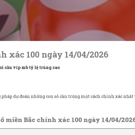
nh xác 100 ngày 14/04/2026
oi cầu víp mb tỷ lệ trúng cao
 pháp dự đoán những con số cần trúng một cách chính xác nhất v
số miền Bắc chính xác 100 ngày 14/04/202