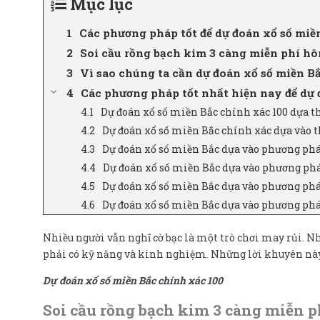
Mục lục
Các phương pháp tốt để dự đoán xổ số miề
Soi cầu rồng bạch kim 3 càng miễn phí h
Vì sao chúng ta cần dự đoán xổ số miền B
Các phương pháp tốt nhất hiện nay để dự
Dự đoán xổ số miền Bắc chính xác 100 dựa th
Dự đoán xổ số miền Bắc chính xác dựa vào t
Dự đoán xổ số miền Bắc dựa vào phương phá
Dự đoán xổ số miền Bắc dựa vào phương phá
Dự đoán xổ số miền Bắc dựa vào phương phá
Dự đoán xổ số miền Bắc dựa vào phương phá
Nhiều người vẫn nghĩ cờ bạc là một trò chơi may rủi. Nh
phải có kỹ năng và kinh nghiệm. Những lời khuyên này l
Dự đoán xổ số miền Bắc chính xác 100
Soi cầu rồng bạch kim 3 càng miễn 