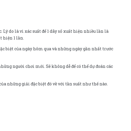
 Lý do là vì xác suất để 1 dãy số xuất hiện nhiều lần là
 hiện 1 lần.
i đặc biệt của ngày hôm qua và những ngày gần nhất trước
hững người chơi mới. Sẽ không dễ để có thể dự đoán các
của những giải đặc biệt đó về với tần suất như thế nào.