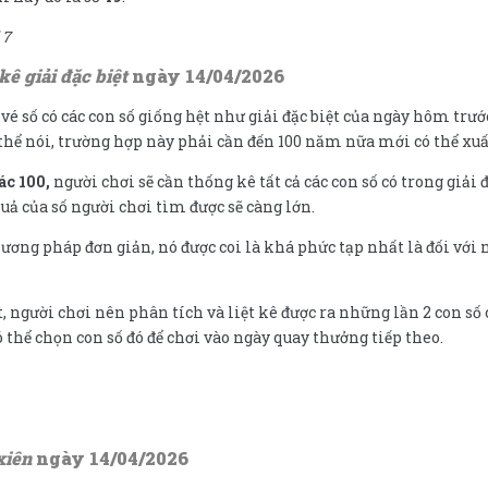
 7
ê giải đặc biệt
ngày 14/04/2026
vé số có các con số giống hệt như giải đặc biệt của ngày hôm trước.
 thể nói, trường hợp này phải cần đến 100 năm nữa mới có thể xuất
ác 100,
người chơi sẽ cần thống kê tất cả các con số có trong giả
quả của số người chơi tìm được sẽ càng lớn.
ng pháp đơn giản, nó được coi là khá phức tạp nhất là đối với n
t, người chơi nên phân tích và liệt kê được ra những lần 2 con số 
 thể chọn con số đó để chơi vào ngày quay thưởng tiếp theo.
xiên
ngày 14/04/2026