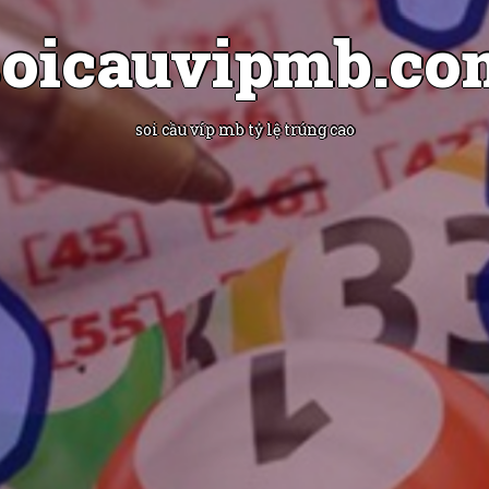
soicauvipmb.co
soi cầu víp mb tỷ lệ trúng cao