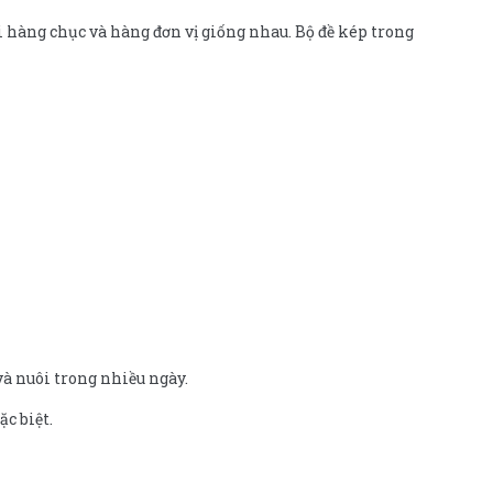
ới hàng chục và hàng đơn vị giống nhau. Bộ đề kép trong
và nuôi trong nhiều ngày.
ặc biệt.