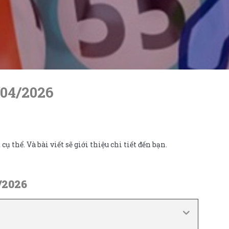
/04/2026
 thể. Và bài viết sẽ giới thiệu chi tiết đến bạn.
/2026