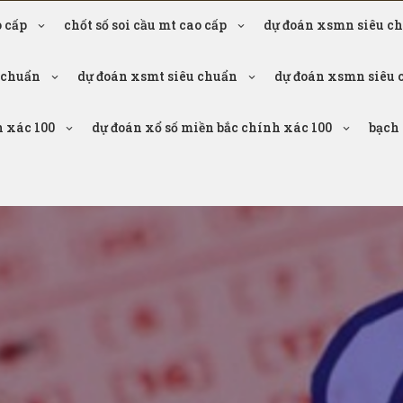
o cấp
chốt số soi cầu mt cao cấp
dự đoán xsmn siêu c
u chuẩn
dự đoán xsmt siêu chuẩn
dự đoán xsmn siêu 
h xác 100
dự đoán xổ số miền bắc chính xác 100
bạch