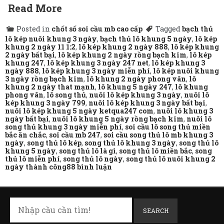
Read More
Posted in
chốt số soi cầu mb cao cấp
Tagged
bạch thủ
lô kép nuôi khung 3 ngày
,
bạch thủ lô khung 5 ngày
,
lô kép
khung 2 ngày 11 1:2
,
lô kép khung 2 ngày 888
,
lô kép khung
2 ngày bất bại
,
lô kép khung 2 ngày rồng bạch kim
,
lô kép
khung 247
,
lô kép khung 3 ngày 247 net
,
lô kép khung 3
ngày 888
,
lô kép khung 3 ngày miễn phí
,
lô kép nuôi khung
3 ngày rồng bạch kim
,
lô khung 2 ngày phong vân
,
lô
khung 2 ngày that mạnh
,
lô khung 5 ngày 247
,
lô khung
phong vân
,
lô song thủ
,
nuôi lô kép khung 3 ngày
,
nuôi lô
kép khung 3 ngày 799
,
nuôi lô kép khung 3 ngày bất bại
,
nuôi lô kép khung 5 ngày ketqua247 com
,
nuôi lô khung 3
ngày bất bại
,
nuôi lô khung 5 ngày rồng bạch kim
,
nuôi lô
song thủ khung 3 ngày miễn phí
,
soi cầu lô song thủ miền
bắc ăn chắc
,
soi cầu mb 247
,
soi cầu song thủ lô mb khung 3
ngày
,
song thủ lô kép
,
song thủ lô khung 3 ngày
,
song thủ lô
khung 5 ngày
,
song thủ lô là gì
,
song thủ lô miền bắc
,
song
thủ lô miễn phí
,
song thủ lô ngày
,
song thủ lô nuôi khung 2
ở
ngày thành công
88 bình luận
chốt
số
soi
cầu
song
SEARCH
thủ
lô