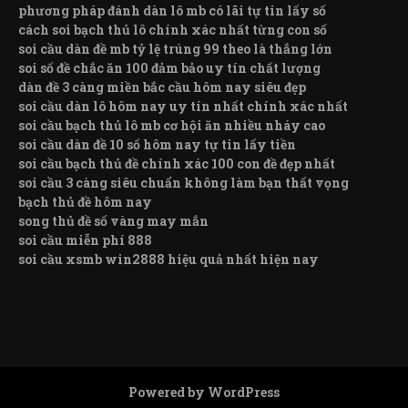
phương pháp đánh dàn lô mb có lãi tự tin lấy số
cách soi bạch thủ lô chính xác nhất từng con số
soi cầu dàn đề mb tỷ lệ trúng 99 theo là thắng lớn
soi số đề chắc ăn 100 đảm bảo uy tín chất lượng
dàn đề 3 càng miền bắc cầu hôm nay siêu đẹp
soi cầu dàn lô hôm nay uy tín nhất chính xác nhất
soi cầu bạch thủ lô mb cơ hội ăn nhiều nháy cao
soi cầu dàn đề 10 số hôm nay tự tin lấy tiền
soi cầu bạch thủ đề chính xác 100 con đề đẹp nhất
soi cầu 3 càng siêu chuẩn không làm bạn thất vọng
bạch thủ đề hôm nay
song thủ đề số vàng may mắn
soi cầu miễn phí 888
soi cầu xsmb win2888 hiệu quả nhất hiện nay
Powered by WordPress