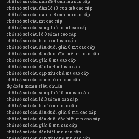
chốt số soi cầu dàn đề 4 con mb cao cấp
chốt số soi cầu dàn lô 10 con mb cao cấp
chốt số soi cầu dàn lô 8 con mb cao cấp
chốt số soi cầu mt cao cấp
chốt số soi cầu song thủ lô mt cao cấp
chốt số soi cầu lô 3 số mt cao cấp
chốt số soi cầu bao lô mt cao cấp
chốt số soi cầu đầu đuôi giải 8 mt cao cấp
chốt số soi cầu đầu đuôi đặc biệt mt cao cấp
chốt số soi cầu giải 8 mt cao cấp
chốt số soi cầu đặc biệt mt cao cấp
chốt số soi cầu cặp xỉu chủ mt cao cấp
chốt số soi cầu xỉu chủ mt cao cấp
dự đoán xsmn siêu chuẩn
chốt số soi cầu song thủ lô mn cao cấp
chốt số soi cầu lô 3 số mn cao cấp
chốt số soi cầu bao lô mn cao cấp
chốt số soi cầu đầu đuôi giải 8 mn cao cấp
chốt số soi cầu đầu đuôi đặc biệt mn cao cấp
chốt số soi cầu giải 8 mn cao cấp
chốt số soi cầu đặc biệt mn cao cấp
chốt số soi cầu cặp xỉu chủ mn cao cấp