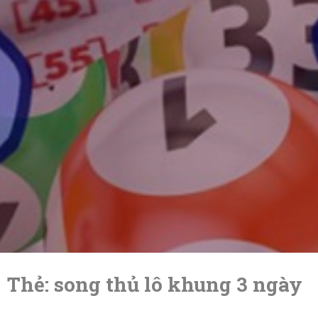
Skip
to
Thẻ:
song thủ lô khung 3 ngày
content