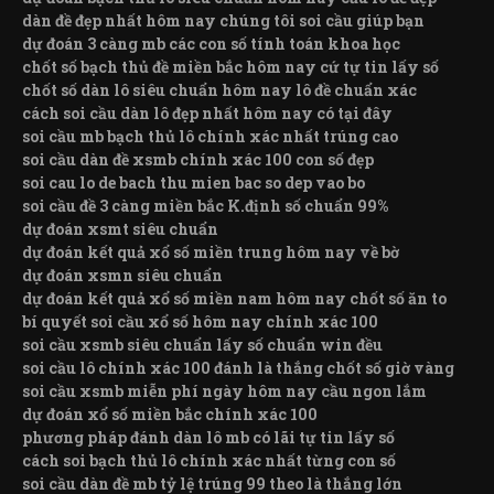
dàn đề đẹp nhất hôm nay chúng tôi soi cầu giúp bạn
dự đoán 3 càng mb các con số tính toán khoa học
chốt số bạch thủ đề miền bắc hôm nay cứ tự tin lấy số
chốt số dàn lô siêu chuẩn hôm nay lô đề chuẩn xác
cách soi cầu dàn lô đẹp nhất hôm nay có tại đây
soi cầu mb bạch thủ lô chính xác nhất trúng cao
soi cầu dàn đề xsmb chính xác 100 con số đẹp
soi cau lo de bach thu mien bac so dep vao bo
soi cầu đề 3 càng miền bắc K.định số chuẩn 99%
dự đoán xsmt siêu chuẩn
dự đoán kết quả xổ số miền trung hôm nay về bờ
dự đoán xsmn siêu chuẩn
dự đoán kết quả xổ số miền nam hôm nay chốt số ăn to
bí quyết soi cầu xổ số hôm nay chính xác 100
soi cầu xsmb siêu chuẩn lấy số chuẩn win đều
soi cầu lô chính xác 100 đánh là thắng chốt số giờ vàng
soi cầu xsmb miễn phí ngày hôm nay cầu ngon lắm
dự đoán xổ số miền bắc chính xác 100
phương pháp đánh dàn lô mb có lãi tự tin lấy số
cách soi bạch thủ lô chính xác nhất từng con số
soi cầu dàn đề mb tỷ lệ trúng 99 theo là thắng lớn