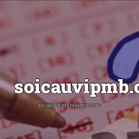
soicauvipmb
soi cầu víp mb tỷ lệ trúng cao