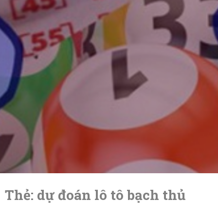
Skip
to
Thẻ:
dự đoán lô tô bạch thủ
content