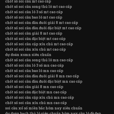
chốt số soi cầu mt cao cấp
chốt số soi cầu song thủ lô mt cao cấp
chốt số soi cầu lô 3 số mt cao cấp
chốt số soi cầu bao lô mt cao cấp
chốt số soi cầu đầu đuôi giải 8 mt cao cấp
chốt số soi cầu đầu đuôi đặc biệt mt cao cấp
chốt số soi cầu giải 8 mt cao cấp
chốt số soi cầu đặc biệt mt cao cấp
chốt số soi cầu cặp xỉu chủ mt cao cấp
chốt số soi cầu xỉu chủ mt cao cấp
dự đoán xsmn siêu chuẩn
chốt số soi cầu song thủ lô mn cao cấp
chốt số soi cầu lô 3 số mn cao cấp
chốt số soi cầu bao lô mn cao cấp
chốt số soi cầu đầu đuôi giải 8 mn cao cấp
chốt số soi cầu đầu đuôi đặc biệt mn cao cấp
chốt số soi cầu giải 8 mn cao cấp
chốt số soi cầu đặc biệt mn cao cấp
chốt số soi cầu cặp xỉu chủ mn cao cấp
chốt số soi cầu xỉu chủ mn cao cấp
soi cầu xổ số miền bắc hôm nay siêu chuẩn
dự đoán bạch thủ lô siêu chuẩn hôm nay cầu lô đề đẹp