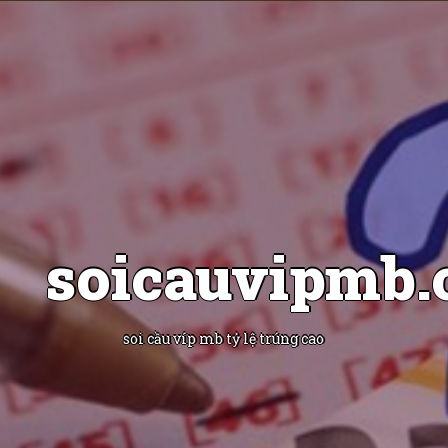
soicauvipmb
soi cầu víp mb tỷ lệ trúng cao