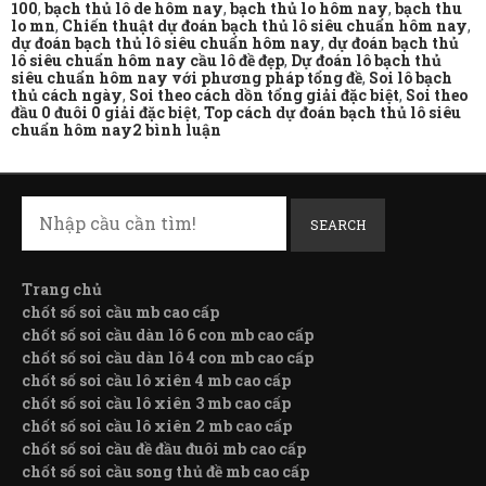
100
,
bạch thủ lô de hôm nay
,
bạch thủ lo hôm nay
,
bạch thu
lo mn
,
Chiến thuật dự đoán bạch thủ lô siêu chuẩn hôm nay
,
dự đoán bạch thủ lô siêu chuẩn hôm nay
,
dự đoán bạch thủ
lô siêu chuẩn hôm nay cầu lô đề đẹp
,
Dự đoán lô bạch thủ
siêu chuẩn hôm nay với phương pháp tổng đề
,
Soi lô bạch
thủ cách ngày
,
Soi theo cách dồn tổng giải đặc biệt
,
Soi theo
đầu 0 đuôi 0 giải đặc biệt
,
Top cách dự đoán bạch thủ lô siêu
ở
chuẩn hôm nay
2 bình luận
dự
đoán
bạch
thủ
lô
SEARCH
siêu
chuẩn
hôm
nay
Trang chủ
cầu
chốt số soi cầu mb cao cấp
lô
chốt số soi cầu dàn lô 6 con mb cao cấp
đề
đẹp
chốt số soi cầu dàn lô 4 con mb cao cấp
chốt số soi cầu lô xiên 4 mb cao cấp
chốt số soi cầu lô xiên 3 mb cao cấp
chốt số soi cầu lô xiên 2 mb cao cấp
chốt số soi cầu đề đầu đuôi mb cao cấp
chốt số soi cầu song thủ đề mb cao cấp