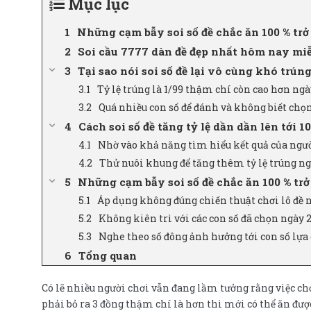
Mục lục
Những cạm bẫy soi số đề chắc ăn 100 % trở
Soi cầu 7777 dàn đề đẹp nhất hôm nay mi
Tại sao nói soi số đề lại vô cùng khó trún
Tỷ lệ trúng là 1/99 thậm chí còn cao hơn ng
Quá nhiều con số để đánh và không biết chọ
Cách soi số đề tăng tỷ lệ dần dần lên tới 
Nhờ vào khả năng tìm hiểu kết quả của ngườ
Thử nuôi khung để tăng thêm tỷ lệ trúng n
Những cạm bẫy soi số đề chắc ăn 100 % trở
Áp dụng không đúng chiến thuật chơi lô đề 
Không kiên trì với các con số đã chọn ngày 
Nghe theo số đông ảnh hưởng tới con số lựa
Tổng quan
Có lẽ nhiều người chơi vẫn đang lầm tưởng rằng việc chơ
phải bỏ ra 3 đồng thậm chí là hơn thì mới có thể ăn được