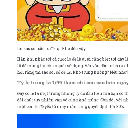
tại sao soi cầu lô đề lại khó đến vậy
Hẳn khi nhắc tới cá cược lô đề là ai ai cũng biết tới đ
lô đề mang lại cho người sử dụng. Với vốn đầu tư bỏ ra n
hỏi rằng tại sao soi số đề lại khó trúng không? Nếu nh
Tỷ lệ trúng là 1/99 thậm chí còn cao hơn ngà
Đây có lẽ là một trong những lý do đầu tiên mà bạn có thể
đôi chút tuy nhiên vẫn vô cùng khó trúng. Còn đối với nh
một con lô đề yếu tố may mắn cũng quyết định tới 80%.