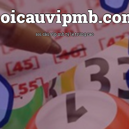
soicauvipmb.co
soi cầu víp mb tỷ lệ trúng cao