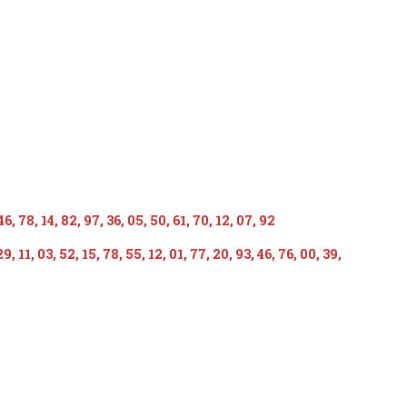
 46, 78, 14, 82, 97, 36, 05, 50, 61, 70, 12, 07, 92
29, 11, 03, 52, 15, 78, 55, 12, 01, 77, 20, 93, 46, 76, 00, 39,