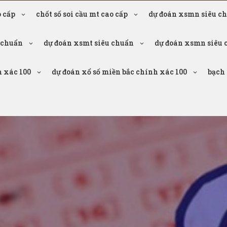
o cấp
chốt số soi cầu mt cao cấp
dự đoán xsmn siêu c
u chuẩn
dự đoán xsmt siêu chuẩn
dự đoán xsmn siêu 
h xác 100
dự đoán xổ số miền bắc chính xác 100
bạch