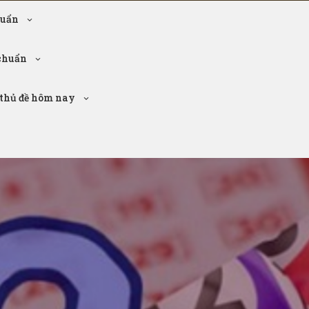
huẩn
chuẩn
 thủ đề hôm nay