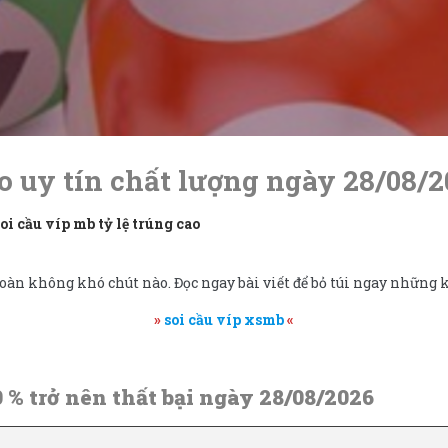
ảo uy tín chất lượng ngày 28/08/
oi cầu víp mb tỷ lệ trúng cao
oàn không khó chút nào. Đọc ngay bài viết để bỏ túi ngay những k
»
soi cầu víp xsmb
«
 % trở nên thất bại ngày 28/08/2026