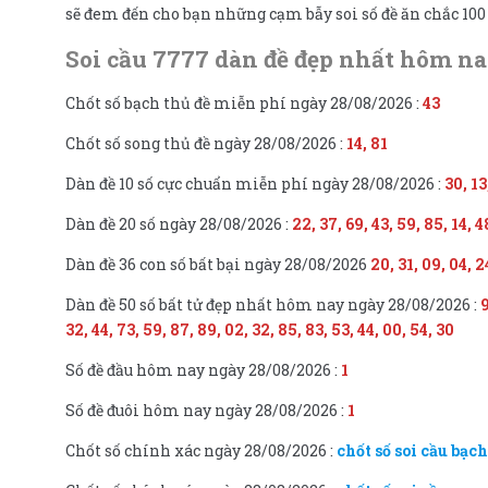
sẽ đem đến cho bạn những cạm bẫy soi số đề ăn chắc 100 
Soi cầu 7777 dàn đề đẹp nhất hôm n
Chốt số bạch thủ đề miễn phí ngày 28/08/2026 :
43
Chốt số song thủ đề ngày 28/08/2026 :
14, 81
Dàn đề 10 số cực chuẩn miễn phí ngày 28/08/2026 :
30, 13
Dàn đề 20 số ngày 28/08/2026 :
22, 37, 69, 43, 59, 85, 14, 4
Dàn đề 36 con số bất bại ngày 28/08/2026
20, 31, 09, 04, 2
Dàn đề 50 số bất tử đẹp nhất hôm nay ngày 28/08/2026 :
9
32, 44, 73, 59, 87, 89, 02, 32, 85, 83, 53, 44, 00, 54, 30
Số đề đầu hôm nay ngày 28/08/2026 :
1
Số đề đuôi hôm nay ngày 28/08/2026 :
1
Chốt số chính xác ngày 28/08/2026 :
chốt số soi cầu bạc