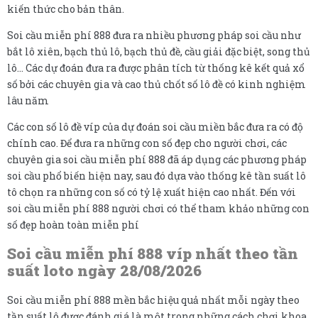
kiến thức cho bản thân.
Soi cầu miễn phí 888 đưa ra nhiều phương pháp soi cầu như
bắt lô xiên, bạch thủ lô, bạch thủ đề, cầu giải đặc biệt, song thủ
lô… Các dự đoán đưa ra được phân tích từ thống kê kết quả xổ
số bởi các chuyên gia và cao thủ chốt số lô đề có kinh nghiệm
lâu năm
Các con số lô đề víp của dự đoán soi cầu miền bắc đưa ra có độ
chính cao. Để đưa ra những con số đẹp cho người chơi, các
chuyên gia soi cầu miễn phí 888 đã áp dụng các phương pháp
soi cầu phổ biến hiện nay, sau đó dựa vào thống kê tần suất lô
tô chọn ra những con số có tỷ lệ xuất hiện cao nhất. Đến với
soi cầu miễn phí 888 người chơi có thể tham khảo những con
số đẹp hoàn toàn miễn phí
Soi cầu miễn phí 888 víp nhất theo tần
suất loto ngày 28/08/2026
Soi cầu miễn phí 888 mền bắc hiệu quả nhất mỗi ngày theo
tần suất lô được đánh giá là một trong những cách chơi khoa