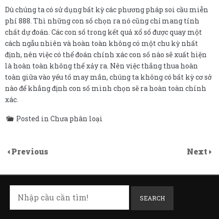
Dù chúng ta có sử dụng bất kỳ các phương pháp soi cầu miễn
phí 888. Thì những con số chọn ra nó cũng chỉ mang tính
chất dự đoán. Các con số trong kết quả xổ số được quay một
cách ngẫu nhiên và hoàn toàn không có một chu kỳ nhất
định, nên việc có thể đoán chính xác con số nào sẽ xuất hiện
là hoàn toàn không thể xảy ra. Nên việc thắng thua hoàn
toàn giữa vào yếu tố may mắn, chúng ta không có bất kỳ cơ sở
nào để khẳng định con số mình chọn sẽ ra hoàn toàn chính
xác.
Posted in Chưa phân loại
Previous
Next
SEARCH