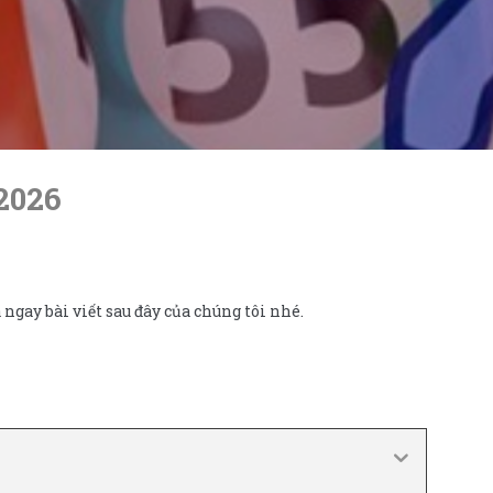
2026
ngay bài viết sau đây của chúng tôi nhé.