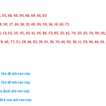
, 03, 68, 95, 09, 68, 08, 46, 83
8, 90, 17, 46, 34, 10, 48, 09, 59, 34, 19, 63, 73
6, 13, 02, 25, 55, 25, 61, 05, 84, 23, 85, 32, 42, 79, 20, 25, 70, 90, 05
78, 40, 77, 51, 28, 64, 83, 39, 01, 36, 70, 44, 50, 30, 11, 59, 84, 44, 63
h thủ đề mb cao cấp
g thủ đề mb cao cấp
ầu đuôi mb cao cấp
 đề 4 con mb cao cấp