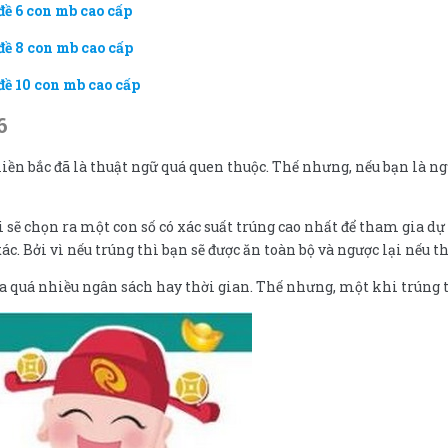
 đề 6 con mb cao cấp
 đề 8 con mb cao cấp
 đề 10 con mb cao cấp
6
ền bắc đã là thuật ngữ quá quen thuộc. Thế nhưng, nếu bạn là n
sẽ chọn ra một con số có xác suất trúng cao nhất để tham gia dự
. Bởi vì nếu trúng thì bạn sẽ được ăn toàn bộ và ngược lại nếu t
a quá nhiều ngân sách hay thời gian. Thế nhưng, một khi trúng 