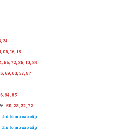
6, 34
3, 06, 16, 18
4, 56, 72, 85, 10, 84
85, 69, 03, 37, 87
16, 94, 85
6 :
50, 28, 32, 72
h thủ lô mb cao cấp
g thủ lô mb cao cấp