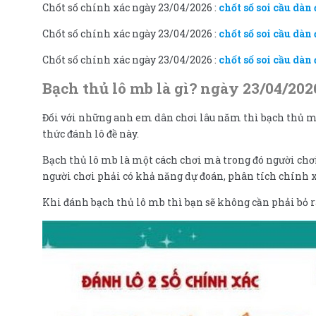
Chốt số chính xác ngày 23/04/2026 :
chốt số soi cầu dàn
Chốt số chính xác ngày 23/04/2026 :
chốt số soi cầu dàn
Chốt số chính xác ngày 23/04/2026 :
chốt số soi cầu dàn
Bạch thủ lô mb là gì? ngày 23/04/202
Đối với những anh em dân chơi lâu năm thì bạch thủ mi
thức đánh lô đề này.
Bạch thủ lô mb là một cách chơi mà trong đó người chơi 
người chơi phải có khả năng dự đoán, phân tích chính xác
Khi đánh bạch thủ lô mb thì bạn sẽ không cần phải bỏ r