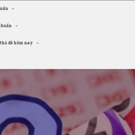
huẩn
chuẩn
 thủ đề hôm nay