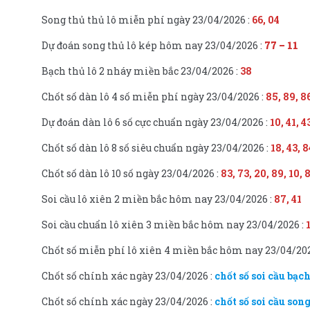
Song thủ thủ lô miễn phí ngày 23/04/2026 :
66, 04
Dự đoán song thủ lô kép hôm nay 23/04/2026 :
77 – 11
Bạch thủ lô 2 nháy miền bắc 23/04/2026 :
38
Chốt số dàn lô 4 số miễn phí ngày 23/04/2026 :
85, 89, 8
Dự đoán dàn lô 6 số cực chuẩn ngày 23/04/2026 :
10, 41, 4
Chốt số dàn lô 8 số siêu chuẩn ngày 23/04/2026 :
18, 43, 8
Chốt số dàn lô 10 số ngày 23/04/2026 :
83, 73, 20, 89, 10, 
Soi cầu lô xiên 2 miền bắc hôm nay 23/04/2026 :
87, 41
Soi cầu chuẩn lô xiên 3 miền bắc hôm nay 23/04/2026 :
Chốt số miễn phí lô xiên 4 miền bắc hôm nay 23/04/202
Chốt số chính xác ngày 23/04/2026 :
chốt số soi cầu bạc
Chốt số chính xác ngày 23/04/2026 :
chốt số soi cầu son