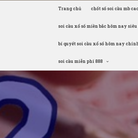
Trang chủ
chốt số soi cầu mb ca
soi cầu xổ số miền bắc hôm nay siê
bí quyết soi cầu xổ số hôm nay chín
soi cầu miễn phí 888