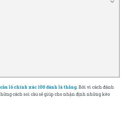
 cầu lô chính xác 100 đánh là thắng
. Bởi vì cách đánh
những cách soi cầu sẽ giúp cho nhận định những kèo