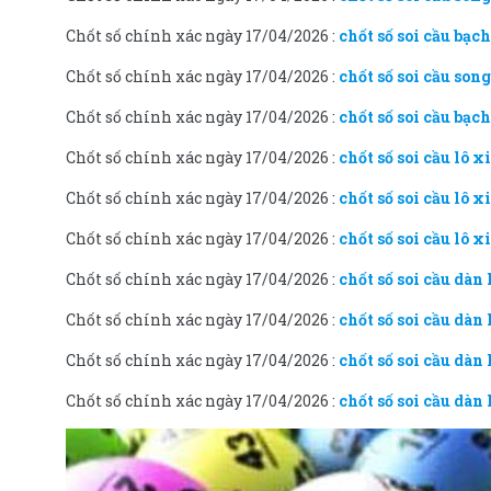
Chốt số chính xác ngày 17/04/2026 :
chốt số soi cầu bạc
Chốt số chính xác ngày 17/04/2026 :
chốt số soi cầu son
Chốt số chính xác ngày 17/04/2026 :
chốt số soi cầu bạc
Chốt số chính xác ngày 17/04/2026 :
chốt số soi cầu lô x
Chốt số chính xác ngày 17/04/2026 :
chốt số soi cầu lô x
Chốt số chính xác ngày 17/04/2026 :
chốt số soi cầu lô x
Chốt số chính xác ngày 17/04/2026 :
chốt số soi cầu dàn 
Chốt số chính xác ngày 17/04/2026 :
chốt số soi cầu dàn 
Chốt số chính xác ngày 17/04/2026 :
chốt số soi cầu dàn 
Chốt số chính xác ngày 17/04/2026 :
chốt số soi cầu dàn 