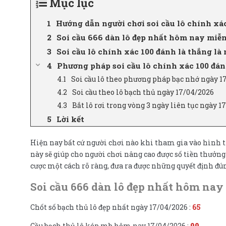
Mục lục
Hướng dẫn người chơi soi cầu lô chính xá
Soi cầu 666 dàn lô đẹp nhất hôm nay miễn
Soi cầu lô chính xác 100 đánh là thắng là
Phương pháp soi cầu lô chính xác 100 đán
Soi cầu lô theo phương pháp bạc nhớ ngày 1
Soi cầu theo lô bạch thủ ngày 17/04/2026
Bắt lô rơi trong vòng 3 ngày liên tục ngày 1
Lời kết
Hiện nay bất cứ người chơi nào khi tham gia vào hình
này sẽ giúp cho người chơi nâng cao được số tiền thưở
cược một cách rõ ràng, đưa ra được những quyết định đú
Soi cầu 666 dàn lô đẹp nhất hôm nay
Chốt số bạch thủ lô đẹp nhất ngày 17/04/2026 :
65
Cầu bạch thủ lô kép mb hôm nay 17/04/2026 :
99