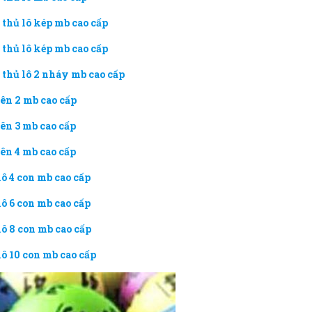
h thủ lô kép mb cao cấp
g thủ lô kép mb cao cấp
h thủ lô 2 nháy mb cao cấp
iên 2 mb cao cấp
iên 3 mb cao cấp
iên 4 mb cao cấp
lô 4 con mb cao cấp
lô 6 con mb cao cấp
lô 8 con mb cao cấp
lô 10 con mb cao cấp