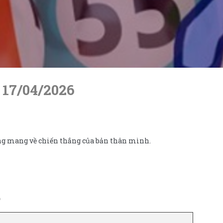
 17/04/2026
ăng mang về chiến thắng của bản thân mình.
6