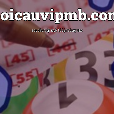
soicauvipmb.co
soi cầu víp mb tỷ lệ trúng cao