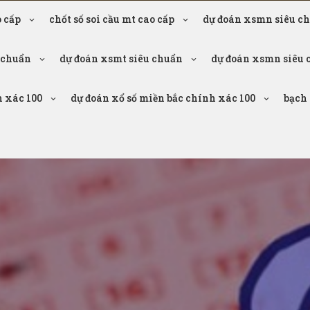
o cấp
chốt số soi cầu mt cao cấp
dự đoán xsmn siêu c
u chuẩn
dự đoán xsmt siêu chuẩn
dự đoán xsmn siêu 
h xác 100
dự đoán xổ số miền bắc chính xác 100
bạch