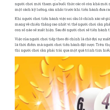
người chơi mới tham gia buổi thức các cô còn khá mới mẻ
một cách kỹ lưỡng, cân nhắc trước khi tiến hành đưa ra
Khi người chơi tiến hành việc soi cầu lô chính xác sẽ g
mang về chiến thắng cao nhất vì thế người chơi cần phải 
con số nào sẽ xuất hiện. Sau đó người chơi sẽ tiến hành
Việc của người chơi tiếp theo đó chính là chờ đợi sự xu
là thời điểm mà người chơi tiến hành đặt cược. Trên thực
thì người chơi cần phải trải qua một quá trình tìm hiể