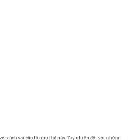
ới cách soi cầu lô như thế này. Tuy nhiên đối với những