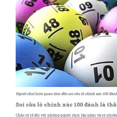
Người chơi luôn quan tâm đến soi cầu lô chính xác 100 đánh
Soi cầu lô chính xác 100 đánh là th
Chắc có lẽ đối với những người chơi lâu năm và có nhiều