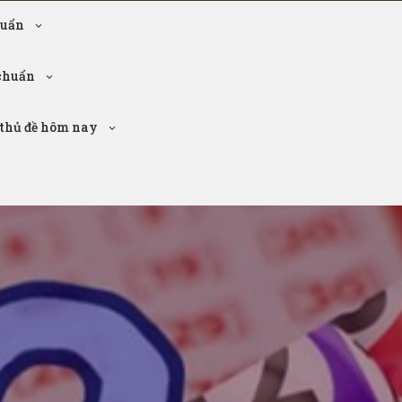
huẩn
chuẩn
 thủ đề hôm nay