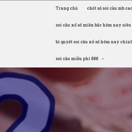
Trang chủ
chốt số soi cầu mb ca
soi cầu xổ số miền bắc hôm nay siê
bí quyết soi cầu xổ số hôm nay chín
soi cầu miễn phí 888