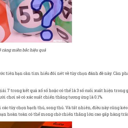
 3 càng miền bắc hiệu quả
ớc tiên bạn cần tìm hiểu đôi nét về tùy chọn đánh đề này. Cần phả
ải 7 trong kết quả xổ số hoặc có thể là 3 số cuối xuất hiện trong gi
ười chơi sẽ có xác suất chiến thắng tương ứng là 0.1%.
i các tùy chọn bạch thủ, song thủ. Và tất nhiên, điều này cũng kéo
 bạn hoàn toàn có thể mong chờ chiến thắng lớn cao gấp hàng tră