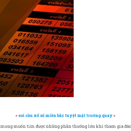
»
soi cầu xổ số miền bắc tuyệt mật trường quay
«
mong muốn tìm được những phần thưởng lớn khi tham gia đánh c