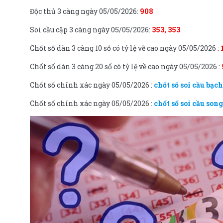
Độc thủ 3 càng ngày 05/05/2026:
908
Soi cầu cặp 3 càng ngày 05/05/2026:
353, 353
Chốt số dàn 3 càng 10 số có tỷ lệ về cao ngày 05/05/2026 :
Chốt số dàn 3 càng 20 số có tỷ lệ về cao ngày 05/05/2026 :
Chốt số chính xác ngày 05/05/2026 :
chốt số soi cầu bạc
Chốt số chính xác ngày 05/05/2026 :
chốt số soi cầu son