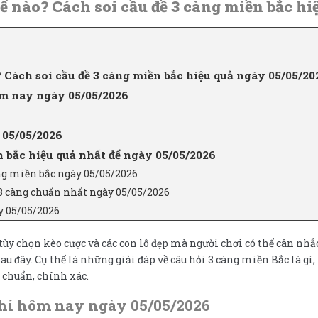
ế nào? Cách soi cầu đề 3 càng miền bắc hi
 Cách soi cầu đề 3 càng miền bắc hiệu quả ngày 05/05/20
ôm nay ngày 05/05/2026
 05/05/2026
n bắc hiệu quả nhất để ngày 05/05/2026
àng miền bắc ngày 05/05/2026
 3 càng chuẩn nhất ngày 05/05/2026
y 05/05/2026
 tùy chọn kèo cược và các con lô đẹp mà người chơi có thể cân n
u đây. Cụ thể là những giải đáp về câu hỏi 3 càng miền Bắc là gì, 
g chuẩn, chính xác.
phí hôm nay ngày 05/05/2026