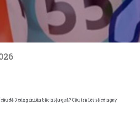
2026
ầu đề 3 càng miền bắc hiệu quả? Câu trả lời sẽ có ngay