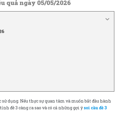
ệu quả ngày 05/05/2026
26
hắc sử dụng. Nếu thực sự quan tâm và muốn bắt đầu hành
tính đề 3 càng ra sao và có cả những gợi ý
soi cầu đề 3