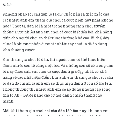
thích.
Phương pháp soi cầu dàn lô là gì? Chắc hẳn là thắc mắc của
rất nhiều anh em tham gia chơi cá cược hiện nay phải không
nào? Thực tế, dàn lô là một trong những cách chơi truyền
thống. Được nhiều anh em chơi cá cược biết đến bởi khả năng
giúp cho người chơi có thể trúng thưởng khá cao. Vì thế, đây
cũng là phương pháp được rất nhiều tay chơi lô đề áp dụng
khá thường xuyên.
Khi tham gia chơi lô dàn, thì người chơi có thể thực hiện
đánh nhiều con lô cùng một lúc. Và những con số có trong dàn
lô này được anh em chơi cá cược đánh giá đẹp nhất, có khả
năng về cao nhất. Đặc điểm khi anh em tham gia chơi soi cầu
lô dàn đó chính là anh em sẽ thực hiện đánh 3 con số trở lên.
Thông thường thì nhiều anh em sẽ áp dụng những cặp song
thủ lô AB – BA để nâng cao cơ hội dành chiến thắng cho
mình.
Mỗi khi tham gia chơi
soi cầu dàn lô hôm nay
, thì anh em