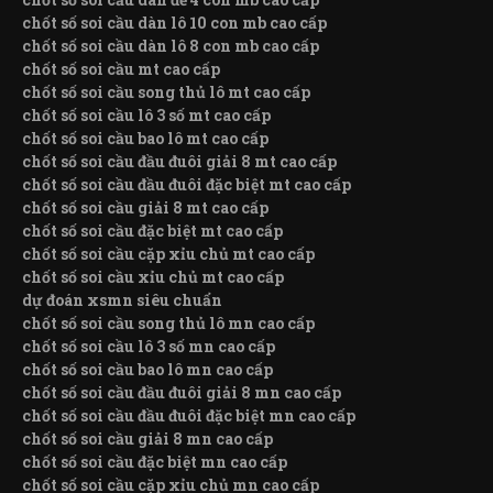
chốt số soi cầu dàn lô 10 con mb cao cấp
chốt số soi cầu dàn lô 8 con mb cao cấp
chốt số soi cầu mt cao cấp
chốt số soi cầu song thủ lô mt cao cấp
chốt số soi cầu lô 3 số mt cao cấp
chốt số soi cầu bao lô mt cao cấp
chốt số soi cầu đầu đuôi giải 8 mt cao cấp
chốt số soi cầu đầu đuôi đặc biệt mt cao cấp
chốt số soi cầu giải 8 mt cao cấp
chốt số soi cầu đặc biệt mt cao cấp
chốt số soi cầu cặp xỉu chủ mt cao cấp
chốt số soi cầu xỉu chủ mt cao cấp
dự đoán xsmn siêu chuẩn
chốt số soi cầu song thủ lô mn cao cấp
chốt số soi cầu lô 3 số mn cao cấp
chốt số soi cầu bao lô mn cao cấp
chốt số soi cầu đầu đuôi giải 8 mn cao cấp
chốt số soi cầu đầu đuôi đặc biệt mn cao cấp
chốt số soi cầu giải 8 mn cao cấp
chốt số soi cầu đặc biệt mn cao cấp
chốt số soi cầu cặp xỉu chủ mn cao cấp