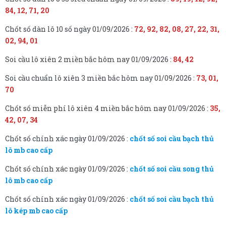
84, 12, 71, 20
Chốt số dàn lô 10 số ngày 01/09/2026 :
72, 92, 82, 08, 27, 22, 31,
02, 94, 01
Soi cầu lô xiên 2 miền bắc hôm nay 01/09/2026 :
84, 42
Soi cầu chuẩn lô xiên 3 miền bắc hôm nay 01/09/2026 :
73, 01,
70
Chốt số miễn phí lô xiên 4 miền bắc hôm nay 01/09/2026 :
35,
42, 07, 34
Chốt số chính xác ngày 01/09/2026 :
chốt số soi cầu bạch thủ
lô mb cao cấp
Chốt số chính xác ngày 01/09/2026 :
chốt số soi cầu song thủ
lô mb cao cấp
Chốt số chính xác ngày 01/09/2026 :
chốt số soi cầu bạch thủ
lô kép mb cao cấp