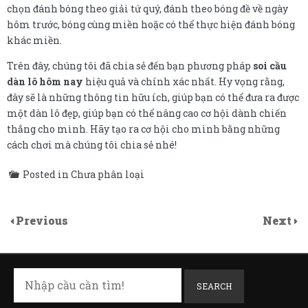
chọn đánh bóng theo giải tứ quý, đánh theo bóng đề về ngày
hôm trước, bóng cùng miền hoặc có thể thực hiện đánh bóng
khác miền.
Trên đây, chúng tôi đã chia sẻ đến bạn phương pháp
soi cầu
dàn lô hôm nay
hiệu quả và chính xác nhất. Hy vọng rằng,
đây sẽ là những thông tin hữu ích, giúp bạn có thể đưa ra được
một dàn lô đẹp, giúp bạn có thể nâng cao cơ hội dành chiến
thắng cho mình. Hãy tạo ra cơ hội cho mình bằng những
cách chơi mà chúng tôi chia sẻ nhé!
Posted in Chưa phân loại
Previous
Next
SEARCH