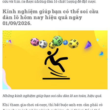
cứu và tìm ra được những dàn lô chất lượng để đặt cược.
Kinh nghiệm giúp bạn có thể soi cầu
dàn lô hôm nay hiệu quả ngày
01/09/2026.
Những kinh nghiệm giúp bạn soi cầu dàn lô an toàn, hiệu quả.
Khi tham gia chơi cá cược, thì bắt buộc anh em cần phải có