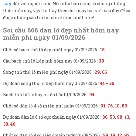
nay
đối với người chơi. Nếu như bạn cũng có chung những
thắc mắc này, vậy thì hãy theo dõi ngay bài viết sau đây để có
được những câu trả lời chính xác nhất nhé!
Soi cầu 666 dàn lô đẹp nhất hôm nay
miễn phí ngày 01/09/2026
Chốt số bạch thủ lô đẹp nhất ngày 01/09/2026 :
18
Cầu bạch thủ lô kép mb hôm nay 01/09/2026 :
33
Song thủ thủ lô miễn phí ngày 01/09/2026 :
29, 66
Dự đoán song thủ lô kép hôm nay 01/09/2026 :
44 – 55
Bạch thủ lô 2 nháy miền bắc 01/09/2026 :
94
Chốt số dàn lô 4 số miễn phí ngày 01/09/2026 :
91, 76, 10, 83
Dự đoán dàn lô 6 số cực chuẩn ngày 01/09/2026 :
86, 53, 98, 13,
38, 46
Chốt số dàn lô 8 số siêu chuẩn ngày 01/09/2026 :
59, 19, 12, 92,