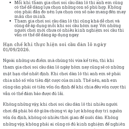
Mỗi khi tham gia chơi soi cầu dàn lô thì anh em cũng
có thể dễ dàng lựa chọn những con số phù hợp. Không
còn phải đắn đo nên lựa chọn con số nào mang đến may
mắn cho mình.
Tham gia chơi soi cầu dàn lô thì cũng khá dễ chơi và
cũng dễ áp dụng mỗi khi soi cầu hôm nay. Với những
người chơi mới chưa có nhiều kinh nghiệm soi cầu thì
vẫn có thể dễ dàng áp dụng ngay.
Hạn chế khi thực hiện soi cầu dàn lô ngày
01/09/2026.
Ngoài những ưu điểm mà chúng tôi vừa kể trên, thì khi
tham gia chơi soi cầu dàn lô ngày hôm nay cũng sẽ có những
mặt hạn chế nhất định. Khi chơi dàn lô thì anh em sẽ phải
chia nhỏ số vốn tiền đặt cược của mình. Thế nên, anh em
cũng cần phải có tiền vốn ổn định để khi chia đều vốn cược thì
vẫn có thể đảm bảo được đủ lãi.
Không những vậy, khi chơi soi cầu dàn lô thì nhiều người
chơi đã phải bỏ dở giữa chừng vì áp lực không duy trì nguồn
vốn ổn định, không có nhiều thời gian để nuôi dàn. Không
những vậy, không phải ai cũng có đủ kinh nghiệm để nghiên