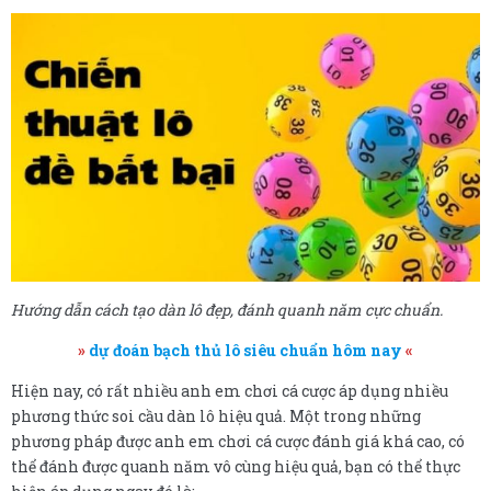
Hướng dẫn cách tạo dàn lô đẹp, đánh quanh năm cực chuẩn.
»
dự đoán bạch thủ lô siêu chuẩn hôm nay
«
Hiện nay, có rất nhiều anh em chơi cá cược áp dụng nhiều
phương thức soi cầu dàn lô hiệu quả. Một trong những
phương pháp được anh em chơi cá cược đánh giá khá cao, có
thể đánh được quanh năm vô cùng hiệu quả, bạn có thể thực