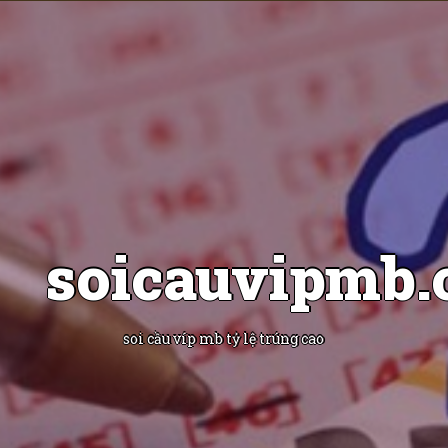
soicauvipmb
soi cầu víp mb tỷ lệ trúng cao