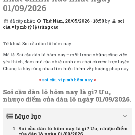
01/09/2026
đã câp nhật:
Thứ Năm, 28/05/2026 - 18:50
by
soi
cầu víp mb tỷ lệ trúng cao
Từ khoá: Soi cầu dàn lô hôm nay.
Mô tả: Soi cầu dàn lô hôm nay – một trong những công việc
yêu thích, đam mê của nhiều anh em chơi cá cược trực tuyến.
Chúng ta hãy cùng nhau tìm hiểu thêm về phương pháp này.
»
soi cầu víp mb hôm nay
«
Soi cầu dàn lô hôm nay là gì? Ưu,
nhược điểm của dàn lô ngày 01/09/2026.
Mục lục
Soi cầu dàn lô hôm nay là gì? Ưu, nhược điểm
của dàn lô ngày 01/09/2026.