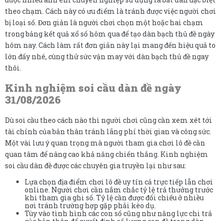
theo chạm. Cách này có ưu điểm là tránh được việc người chơi
bị loại số. Đơn giản là người chơi chọn một hoặc hai chạm
trong bảng kết quả xổ số hôm qua để tạo dàn bạch thủ đề ngày
hôm nay. Cách làm rất đơn giản này lại mang đến hiệu quả to
lớn đấy nhé, cùng thử sức vận may với dàn bạch thủ đề ngay
thôi.
Kinh nghiệm soi cầu dàn đề ngày
31/08/2026
Dù soi cầu theo cách nào thì người chơi cũng cần xem xét tới
tài chính của bản thân tránh lãng phí thời gian và công sức.
Một vài lưu ý quan trọng mà người tham gia chơi lô đề cần
quan tâm để nâng cao khả năng chiến thắng. Kinh nghiệm
soi cầu dàn đề được các chuyên gia truyền lại như sau:
Lựa chọn địa điểm chơi lô đề uy tín cả trực tiếp lẫn chơi
online. Người chơi cần nắm chắc tỷ lệ trả thưởng trước
khi tham gia ghi số. Tỷ lệ cần được đối chiếu ở nhiều
nơi tránh trường hợp gặp phải kèo dụ.
Tùy vào tình hình các con số cũng như năng lực chi trả