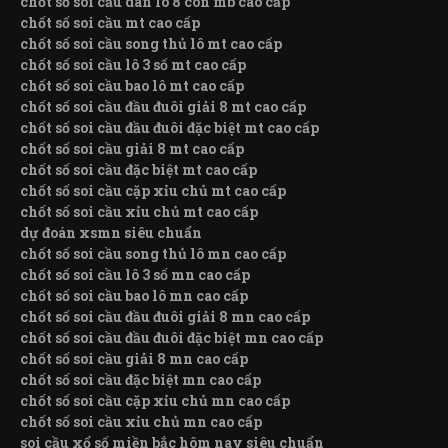
chốt số soi cầu dàn lô 8 con mb cao cấp
chốt số soi cầu mt cao cấp
chốt số soi cầu song thủ lô mt cao cấp
chốt số soi cầu lô 3 số mt cao cấp
chốt số soi cầu bao lô mt cao cấp
chốt số soi cầu đầu đuôi giải 8 mt cao cấp
chốt số soi cầu đầu đuôi đặc biệt mt cao cấp
chốt số soi cầu giải 8 mt cao cấp
chốt số soi cầu đặc biệt mt cao cấp
chốt số soi cầu cặp xỉu chủ mt cao cấp
chốt số soi cầu xỉu chủ mt cao cấp
dự đoán xsmn siêu chuẩn
chốt số soi cầu song thủ lô mn cao cấp
chốt số soi cầu lô 3 số mn cao cấp
chốt số soi cầu bao lô mn cao cấp
chốt số soi cầu đầu đuôi giải 8 mn cao cấp
chốt số soi cầu đầu đuôi đặc biệt mn cao cấp
chốt số soi cầu giải 8 mn cao cấp
chốt số soi cầu đặc biệt mn cao cấp
chốt số soi cầu cặp xỉu chủ mn cao cấp
chốt số soi cầu xỉu chủ mn cao cấp
soi cầu xổ số miền bắc hôm nay siêu chuẩn