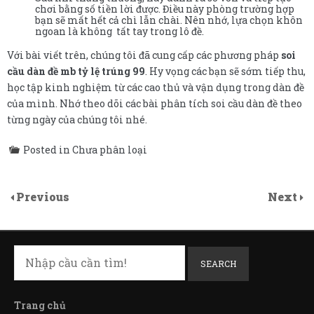
chơi bằng số tiền lời được. Điều này phòng trường hợp
bạn sẽ mất hết cả chì lẫn chài. Nên nhớ, lựa chọn khôn
ngoan là không tất tay trong lô đề.
Với bài viết trên, chúng tôi đã cung cấp các phương pháp
soi
cầu dàn đề mb tỷ lệ trúng 99
. Hy vọng các bạn sẽ sớm tiếp thu,
học tập kinh nghiệm từ các cao thủ và vận dụng trong dàn đề
của mình. Nhớ theo dõi các bài phân tích soi cầu dàn đề theo
từng ngày của chúng tôi nhé.
Posted in Chưa phân loại
Previous
Next
SEARCH
Trang chủ