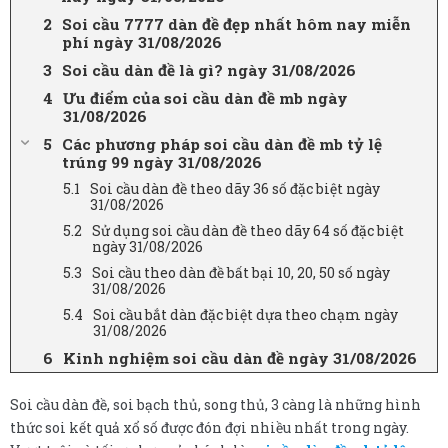
Soi cầu 7777 dàn đề đẹp nhất hôm nay miễn
phí ngày 31/08/2026
Soi cầu dàn đề là gì? ngày 31/08/2026
Ưu điểm của soi cầu dàn đề mb ngày
31/08/2026
Các phương pháp soi cầu dàn đề mb tỷ lệ
trúng 99 ngày 31/08/2026
Soi cầu dàn đề theo dãy 36 số đặc biệt ngày
31/08/2026
Sử dụng soi cầu dàn đề theo dãy 64 số đặc biệt
ngày 31/08/2026
Soi cầu theo dàn đề bất bại 10, 20, 50 số ngày
31/08/2026
Soi cầu bắt dàn đặc biệt dựa theo chạm ngày
31/08/2026
Kinh nghiệm soi cầu dàn đề ngày 31/08/2026
Soi cầu dàn đề, soi bạch thủ, song thủ, 3 càng là những hình
thức soi kết quả xổ số được đón đợi nhiều nhất trong ngày.