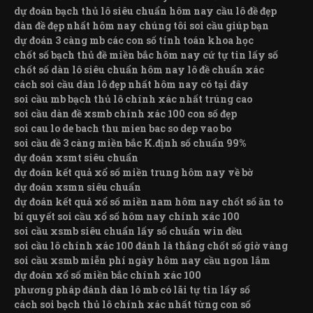
dự đoán bạch thủ lô siêu chuẩn hôm nay cầu lô đề đẹp
dàn đề đẹp nhất hôm nay chúng tôi soi cầu giúp bạn
dự đoán 3 càng mb các con số tính toán khoa học
chốt số bạch thủ đề miền bắc hôm nay cứ tự tin lấy số
chốt số dàn lô siêu chuẩn hôm nay lô đề chuẩn xác
cách soi cầu dàn lô đẹp nhất hôm nay có tại đây
soi cầu mb bạch thủ lô chính xác nhất trúng cao
soi cầu dàn đề xsmb chính xác 100 con số đẹp
soi cau lo de bach thu mien bac so dep vao bo
soi cầu đề 3 càng miền bắc K.định số chuẩn 99%
dự đoán xsmt siêu chuẩn
dự đoán kết quả xổ số miền trung hôm nay về bờ
dự đoán xsmn siêu chuẩn
dự đoán kết quả xổ số miền nam hôm nay chốt số ăn to
bí quyết soi cầu xổ số hôm nay chính xác 100
soi cầu xsmb siêu chuẩn lấy số chuẩn win đều
soi cầu lô chính xác 100 đánh là thắng chốt số giờ vàng
soi cầu xsmb miễn phí ngày hôm nay cầu ngon lắm
dự đoán xổ số miền bắc chính xác 100
phương pháp đánh dàn lô mb có lãi tự tin lấy số
cách soi bạch thủ lô chính xác nhất từng con số