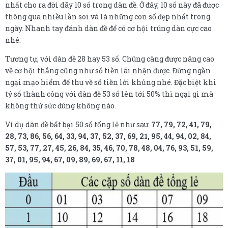
nhất cho ra đời dãy 10 số trong dàn đề. Ở đây, 10 số này đã được
thông qua nhiều lần soi và là những con số đẹp nhất trong
ngày. Nhanh tay đánh dàn đề để có cơ hội trúng dàn cực cao
nhé.
Tương tự, với dàn đề 28 hay 53 số. Chúng càng được nâng cao
về cơ hội thắng cũng như số tiền lãi nhận được. Đừng ngần
ngại mạo hiểm để thu về số tiền lời khủng nhé. Đặc biệt khi
tỷ số thành công với dàn đề 53 số lên tới 50% thì ngại gì mà
không thử sức đúng không nào.
Ví dụ dàn đề bất bại 50 số tổng lẻ như sau:
77, 79, 72, 41, 79,
28, 73, 86, 56, 64, 33, 94, 37, 52, 37, 69, 21, 95, 44, 94, 02, 84,
57, 53, 77, 27, 45, 26, 84, 35, 46, 70, 78, 48, 04, 76, 93, 51, 59,
37, 01, 95, 94, 67, 09, 89, 69, 67, 11, 18