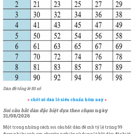
Dàn đề tổng lẻ 50 số
»
chốt số dàn lô siêu chuẩn hôm nay
«
Soi cầu bắt dàn đặc biệt dựa theo chạm
ngày
31/08/2026
Một trong những cách soi cầu bắt dàn đề mb tỷ lệ trúng 99
được nhiều anh em chuyên nghiệp sử dụng là bắt dàn đặc biệt