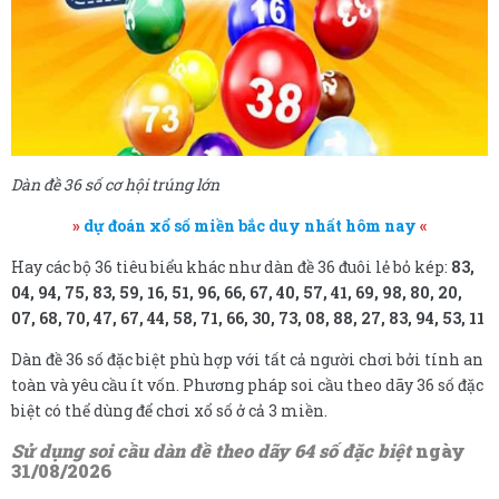
Dàn đề 36 số cơ hội trúng lớn
»
dự đoán xổ số miền bắc duy nhất hôm nay
«
Hay các bộ 36 tiêu biểu khác như dàn đề 36 đuôi lẻ bỏ kép:
83,
04, 94, 75, 83, 59, 16, 51, 96, 66, 67, 40, 57, 41, 69, 98, 80, 20,
07, 68, 70, 47, 67, 44, 58, 71, 66, 30, 73, 08, 88, 27, 83, 94, 53, 11
Dàn đề 36 số đặc biệt phù hợp với tất cả người chơi bởi tính an
toàn và yêu cầu ít vốn. Phương pháp soi cầu theo dãy 36 số đặc
biệt có thể dùng để chơi xổ số ở cả 3 miền.
Sử dụng soi cầu dàn đề theo dãy 64 số đặc biệt
ngày
31/08/2026