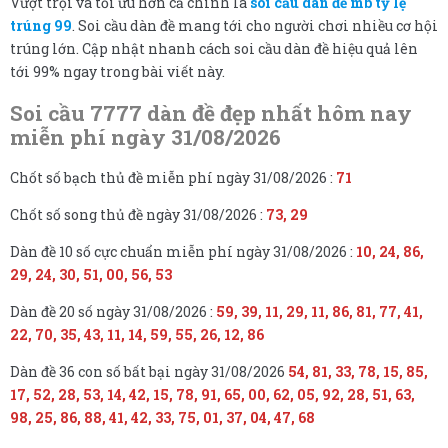
Vượt trội và tối ưu hơn cả chính là
soi cầu dàn đề mb tỷ lệ
trúng 99
. Soi cầu dàn đề mang tới cho người chơi nhiều cơ hội
trúng lớn. Cập nhật nhanh cách soi cầu dàn đề hiệu quả lên
tới 99% ngay trong bài viết này.
Soi cầu 7777 dàn đề đẹp nhất hôm nay
miễn phí ngày 31/08/2026
Chốt số bạch thủ đề miễn phí ngày 31/08/2026 :
71
Chốt số song thủ đề ngày 31/08/2026 :
73, 29
Dàn đề 10 số cực chuẩn miễn phí ngày 31/08/2026 :
10, 24, 86,
29, 24, 30, 51, 00, 56, 53
Dàn đề 20 số ngày 31/08/2026 :
59, 39, 11, 29, 11, 86, 81, 77, 41,
22, 70, 35, 43, 11, 14, 59, 55, 26, 12, 86
Dàn đề 36 con số bất bại ngày 31/08/2026
54, 81, 33, 78, 15, 85,
17, 52, 28, 53, 14, 42, 15, 78, 91, 65, 00, 62, 05, 92, 28, 51, 63,
98, 25, 86, 88, 41, 42, 33, 75, 01, 37, 04, 47, 68