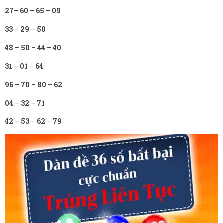
27
–
60
–
65
–
09
33
–
29
–
50
48
–
50
–
44
–
40
31
–
01
–
64
96
–
70
–
80
–
62
04
–
32
–
71
42
–
53
–
62
–
79