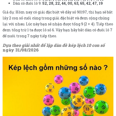
Dàn có đuôi lô 9:
52, 28, 22, 44, 00, 63, 65, 42, 47, 19
Giả dụ: Hôm nay có giải đặc biệt về dãy số 90197, thì bạn sẽ bắt
lấy 2 con số cuối cùng trong giải đặc biệt và đem cộng chúng
lại với nhau. Lúc này bạn sẽ nhận được tổng 9 (2 + 4). Tiếp theo
đem tổng trừ 1 ta được lô số 6. Vậy bạn hãy bắt dàn có đuôi lô 7
để nuôi trong 7 ngày tiếp theo.
Dựa theo giải nhất để lập dàn đề kép lệch 10 con số
ngày 31/08/2026