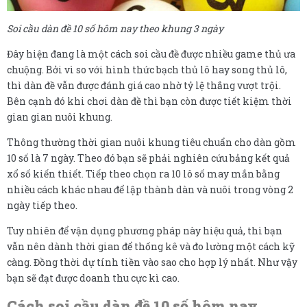
Soi cầu dàn đề 10 số hôm nay theo khung 3 ngày
Đây hiện đang là một cách soi cầu đề được nhiều game thủ ưa
chuộng. Bởi vì so với hình thức bạch thủ lô hay song thủ lô,
thì dàn đề vẫn được đánh giá cao nhờ tỷ lệ thắng vượt trội.
Bên cạnh đó khi chơi dàn đề thì bạn còn được tiết kiệm thời
gian gian nuôi khung.
Thông thường thời gian nuôi khung tiêu chuẩn cho dàn gồm
10 số là 7 ngày. Theo đó bạn sẽ phải nghiên cứu bảng kết quả
xổ số kiến thiết. Tiếp theo chọn ra 10 lô số may mắn bằng
nhiều cách khác nhau để lập thành dàn và nuôi trong vòng 2
ngày tiếp theo.
Tuy nhiên để vận dụng phương pháp này hiệu quả, thì bạn
vẫn nên dành thời gian để thống kê và đo lường một cách kỹ
càng. Đồng thời dự tính tiền vào sao cho hợp lý nhất. Như vậy
bạn sẽ đạt được doanh thu cực kì cao.
Cách soi cầu dàn đề 10 số hôm nay