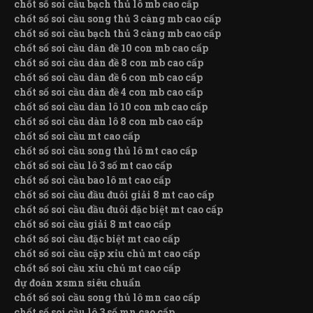
chốt số soi cầu bạch thủ lô mb cao cấp
chốt số soi cầu song thủ 3 càng mb cao cấp
chốt số soi cầu bạch thủ 3 càng mb cao cấp
chốt số soi cầu dàn đề 10 con mb cao cấp
chốt số soi cầu dàn đề 8 con mb cao cấp
chốt số soi cầu dàn đề 6 con mb cao cấp
chốt số soi cầu dàn đề 4 con mb cao cấp
chốt số soi cầu dàn lô 10 con mb cao cấp
chốt số soi cầu dàn lô 8 con mb cao cấp
chốt số soi cầu mt cao cấp
chốt số soi cầu song thủ lô mt cao cấp
chốt số soi cầu lô 3 số mt cao cấp
chốt số soi cầu bao lô mt cao cấp
chốt số soi cầu đầu đuôi giải 8 mt cao cấp
chốt số soi cầu đầu đuôi đặc biệt mt cao cấp
chốt số soi cầu giải 8 mt cao cấp
chốt số soi cầu đặc biệt mt cao cấp
chốt số soi cầu cặp xỉu chủ mt cao cấp
chốt số soi cầu xỉu chủ mt cao cấp
dự đoán xsmn siêu chuẩn
chốt số soi cầu song thủ lô mn cao cấp
chốt số soi cầu lô 3 số mn cao cấp