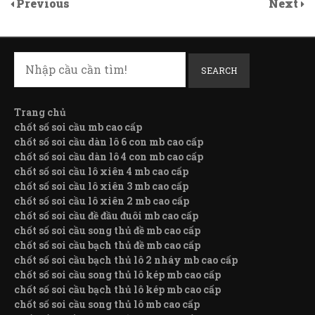
Previous
Next
SEARCH
Trang chủ
chốt số soi cầu mb cao cấp
chốt số soi cầu dàn lô 6 con mb cao cấp
chốt số soi cầu dàn lô 4 con mb cao cấp
chốt số soi cầu lô xiên 4 mb cao cấp
chốt số soi cầu lô xiên 3 mb cao cấp
chốt số soi cầu lô xiên 2 mb cao cấp
chốt số soi cầu đề đầu đuôi mb cao cấp
chốt số soi cầu song thủ đề mb cao cấp
chốt số soi cầu bạch thủ đề mb cao cấp
chốt số soi cầu bạch thủ lô 2 nháy mb cao cấp
chốt số soi cầu song thủ lô kép mb cao cấp
chốt số soi cầu bạch thủ lô kép mb cao cấp
chốt số soi cầu song thủ lô mb cao cấp