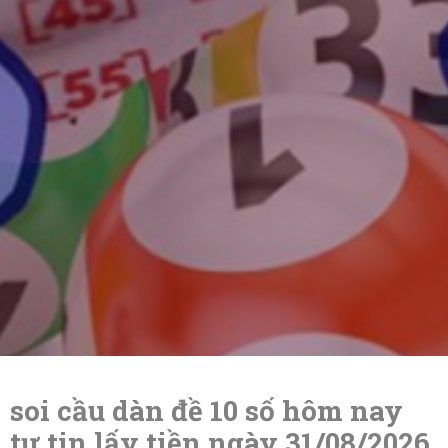
Skip
to
content
soi cầu dàn đề 10 số hôm nay
tự tin lấy tiền ngày 31/08/2026