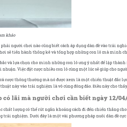
ham khảo
phải người chơi nào cũng biết cách áp dụng dàn đề vào trải nghiệ
 chơi sẽ tiến hành thống kê và tổng hợp những con lô mà mình ch
bắc và lựa chọn cho mình những con lô ưng ý nhất để lập thành 
lợi nhuận. Việc đặt cược nhiều con lô cùng một lúc sẽ giúp cho ngư
cá cược thông thường mà nó được xem là một chiến thuật đắc lực 
huật này vào trải nghiệm là vô cùng đông đảo. Điều này cho thấy 
ó lãi mà người chơi cần biết ngày 12/04
 chất lượng có thể rút ngắn khoảng cách đi đến chiến thắng cho 
g trải nghiệm. Dưới đây là một vài phương pháp nuôi dàn đề cực 