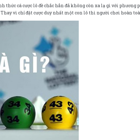
 thức cá cược lô đề chắc hẳn đã không còn xa lạ gì với phương 
 Thay vì chỉ đặt cược duy nhất một con lô thì người chơi hoàn toà