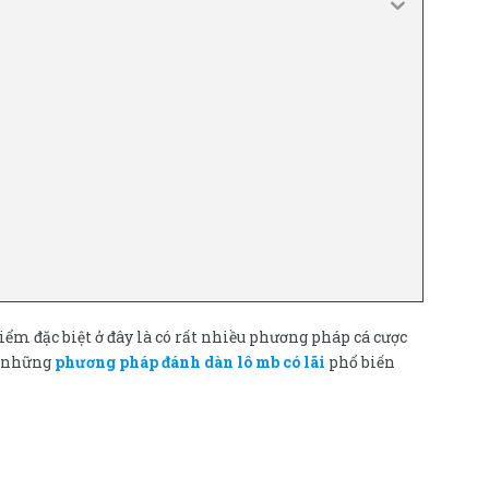
ểm đặc biệt ở đây là có rất nhiều phương pháp cá cược
về những
phương pháp đánh dàn lô mb có lãi
phổ biến