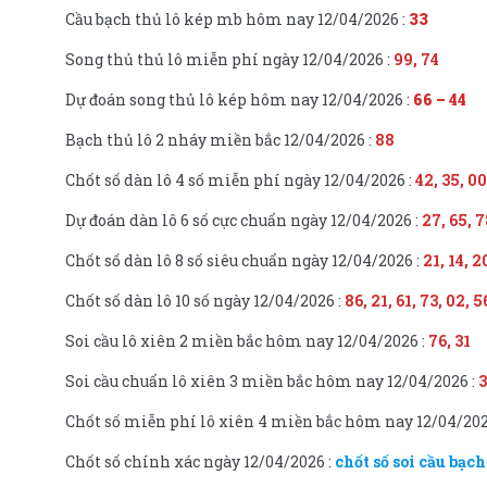
Cầu bạch thủ lô kép mb hôm nay 12/04/2026 :
33
Song thủ thủ lô miễn phí ngày 12/04/2026 :
99, 74
Dự đoán song thủ lô kép hôm nay 12/04/2026 :
66 – 44
Bạch thủ lô 2 nháy miền bắc 12/04/2026 :
88
Chốt số dàn lô 4 số miễn phí ngày 12/04/2026 :
42, 35, 00
Dự đoán dàn lô 6 số cực chuẩn ngày 12/04/2026 :
27, 65, 7
Chốt số dàn lô 8 số siêu chuẩn ngày 12/04/2026 :
21, 14, 2
Chốt số dàn lô 10 số ngày 12/04/2026 :
86, 21, 61, 73, 02, 5
Soi cầu lô xiên 2 miền bắc hôm nay 12/04/2026 :
76, 31
Soi cầu chuẩn lô xiên 3 miền bắc hôm nay 12/04/2026 :
3
Chốt số miễn phí lô xiên 4 miền bắc hôm nay 12/04/202
Chốt số chính xác ngày 12/04/2026 :
chốt số soi cầu bạch