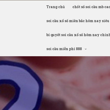
Trang chủ
chốt số soi cầu mb ca
soi cầu xổ số miền bắc hôm nay siê
bí quyết soi cầu xổ số hôm nay chín
soi cầu miễn phí 888