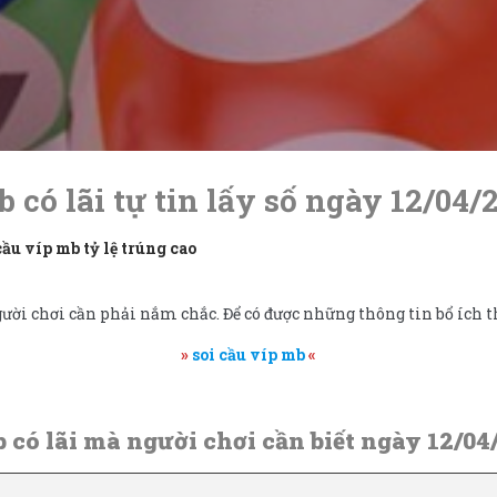
có lãi tự tin lấy số ngày 12/04/
cầu víp mb tỷ lệ trúng cao
ời chơi cần phải nắm chắc. Để có được những thông tin bổ ích th
»
soi cầu víp mb
«
ó lãi mà người chơi cần biết ngày 12/04