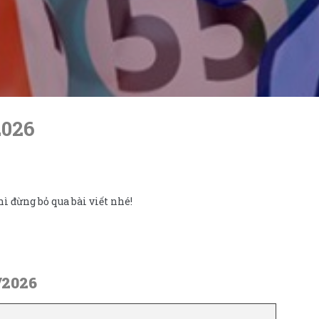
2026
ì đừng bỏ qua bài viết nhé!
/2026