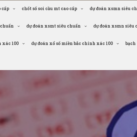
o cấp
chốt số soi cầu mt cao cấp
dự đoán xsmn siêu c
u chuẩn
dự đoán xsmt siêu chuẩn
dự đoán xsmn siêu 
h xác 100
dự đoán xổ số miền bắc chính xác 100
bạch