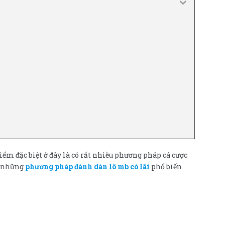
ểm đặc biệt ở đây là có rất nhiều phương pháp cá cược
về những
phương pháp đánh dàn lô mb có lãi
phổ biến