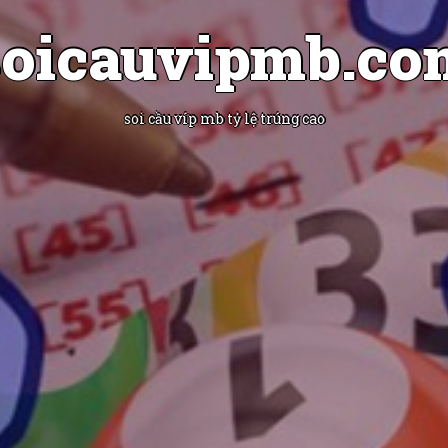
soicauvipmb.co
soi cầu víp mb tỷ lệ trúng cao