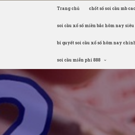
Trang chủ
chốt số soi cầu mb ca
soi cầu xổ số miền bắc hôm nay siê
bí quyết soi cầu xổ số hôm nay chín
soi cầu miễn phí 888