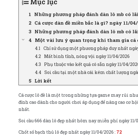
Mục lục
Những phương pháp đánh dàn lô mb có lãi 
Cá cược dàn đề miền bắc là gì? ngày 11/04
Những phương pháp đánh dàn lô mb có lãi
Một vài lưu ý quan trọng khi tham gia cá
Chỉ sử dụng một phương pháp duy nhất ngày
Mất bình tĩnh, nóng vội ngày 11/04/2026
Phụ thuộc vào kết quả có sẵn ngày 11/04/202
Soi cầu tại một nhà cái kém chất lượng ngà
Lời kết
Cá cược lô đề là một trong những tựa game may rủi nhưn
đỉnh cao dành cho người chơi áp dụng để nâng cao cơ hội 
nhất.
Soi cầu 666 dàn lô đẹp nhất hôm nay miễn phí ngày 11/
Chốt số bạch thủ lô đẹp nhất ngày 11/04/2026 :
72