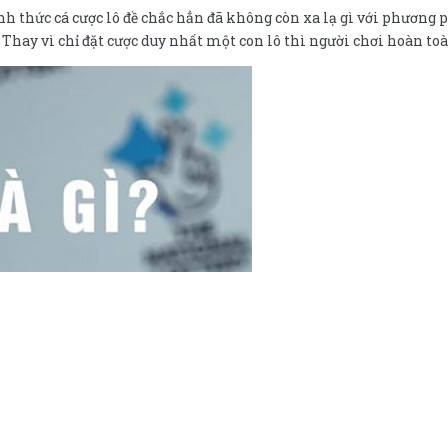
 thức cá cược lô đề chắc hẳn đã không còn xa lạ gì với phương 
 Thay vì chỉ đặt cược duy nhất một con lô thì người chơi hoàn toà
ham khảo
phải người chơi nào cũng biết cách áp dụng dàn đề vào trải nghiệ
 chơi sẽ tiến hành thống kê và tổng hợp những con lô mà mình ch
bắc và lựa chọn cho mình những con lô ưng ý nhất để lập thành 
lợi nhuận. Việc đặt cược nhiều con lô cùng một lúc sẽ giúp cho ngư
cá cược thông thường mà nó được xem là một chiến thuật đắc lực 
huật này vào trải nghiệm là vô cùng đông đảo. Điều này cho thấy 
ó lãi mà người chơi cần biết ngày 11/04
 chất lượng có thể rút ngắn khoảng cách đi đến chiến thắng cho 
g trải nghiệm. Dưới đây là một vài phương pháp nuôi dàn đề cực 