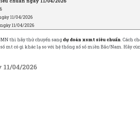
siêu chuẩn ngày 11/04/2026
6
ngày 11/04/2026
ngày 11/04/2026
MN thì hãy thử chuyển sang
dự đoán xsmt siêu chuẩn
. Cách c
ổ số mt có gì khác lạ so với hệ thống xổ số miền Bắc/Nam. Hãy
y 11/04/2026