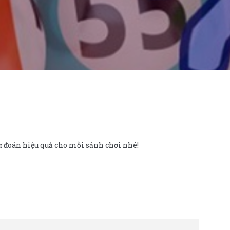
ự đoán hiệu quả cho mỗi sảnh chơi nhé!