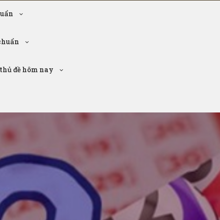
huẩn
chuẩn
 thủ đề hôm nay