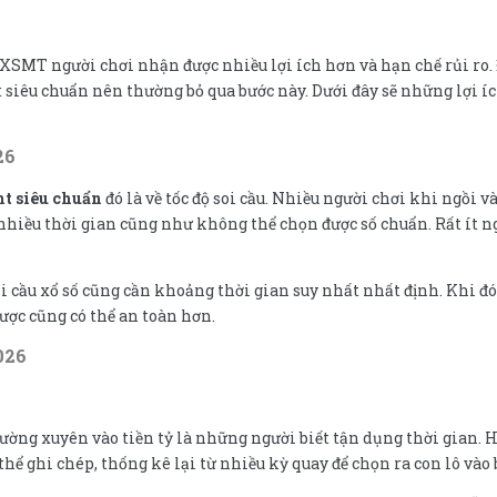
T người chơi nhận được nhiều lợi ích hơn và hạn chế rủi ro. Đồ
st siêu chuẩn nên thường bỏ qua bước này. Dưới đây sẽ những lợi
26
mt siêu chuẩn
đó là về tốc độ soi cầu. Nhiều người chơi khi ngồi v
 nhiều thời gian cũng như không thể chọn được số chuẩn. Rất ít n
i cầu xổ số cũng cần khoảng thời gian suy nhất nhất định. Khi đó
ược cũng có thể an toàn hơn.
026
ng xuyên vào tiền tỷ là những người biết tận dụng thời gian. 
 thể ghi chép, thống kê lại từ nhiều kỳ quay để chọn ra con lô và