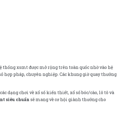
Hệ thống xsmt được mở rộng trên toàn quốc nhờ vào hệ
ổ số hợp pháp, chuyên nghiệp. Các khung giờ quay thưởng
 dạng chơi về xổ số kiến thiết, xổ số bóc/cào, lô tô và
mt siêu chuẩn
sẽ mang về cơ hội giành thưởng cho