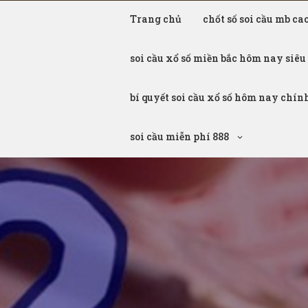
Trang chủ
chốt số soi cầu mb ca
soi cầu xổ số miền bắc hôm nay siê
bí quyết soi cầu xổ số hôm nay chín
soi cầu miễn phí 888