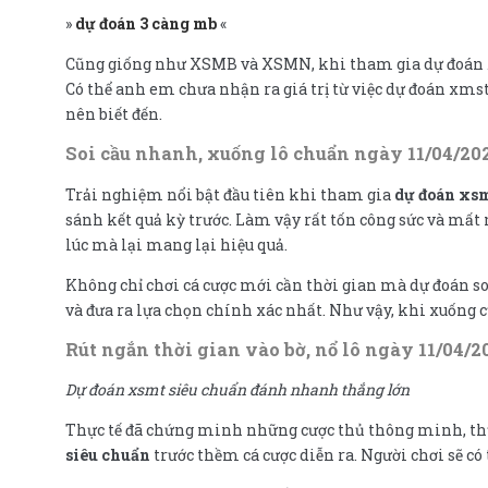
»
dự đoán 3 càng mb
«
Cũng giống như XSMB và XSMN, khi tham gia dự đoán XSM
Có thể anh em chưa nhận ra giá trị từ việc dự đoán xm
nên biết đến.
Soi cầu nhanh, xuống lô chuẩn ngày 11/04/20
Trải nghiệm nổi bật đầu tiên khi tham gia
dự đoán xs
sánh kết quả kỳ trước. Làm vậy rất tốn công sức và mất
lúc mà lại mang lại hiệu quả.
Không chỉ chơi cá cược mới cần thời gian mà dự đoán so
và đưa ra lựa chọn chính xác nhất. Như vậy, khi xuống c
Rút ngắn thời gian vào bờ, nổ lô ngày 11/04/2
Dự đoán xsmt siêu chuẩn đánh nhanh thắng lớn
Thực tế đã chứng minh những cược thủ thông minh, thườ
siêu chuẩn
trước thềm cá cược diễn ra. Người chơi sẽ có