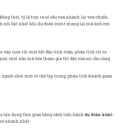
ng thời, tỷ lệ tìm ra số cầu vừa nhanh lại vừa chuẩn.
 ích nổi bật nhất khi dự đoán xsmt mang lại mà anh em
ào ván cược rồi mới bắt đầu tính toán, phân tích rồi so
gười chơi nào mà vừa tham gia thí đấu vừa soi cầu cùng
, người chơi mới có thể tập trung, phân tích khách quan
Họ tận dụng thời gian bằng cách tiến hành
dự đoán xsmt
o bờ nhanh nhất.