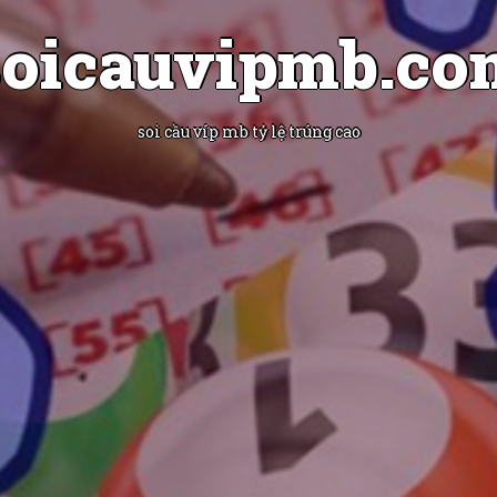
soicauvipmb.co
soi cầu víp mb tỷ lệ trúng cao