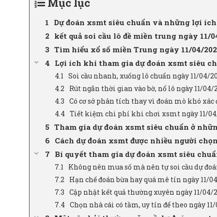
Mục lục
Dự đoán xsmt siêu chuẩn và những lợi ích
kết quả soi cầu lô đề miền trung ngày 11/
Tìm hiểu xổ số miền Trung ngày 11/04/20
Lợi ích khi tham gia dự đoán xsmt siêu c
Soi cầu nhanh, xuống lô chuẩn ngày 11/04/2
Rút ngắn thời gian vào bờ, nổ lô ngày 11/04/
Có cơ sở phân tích thay vì đoán mò khó xác
Tiết kiệm chi phí khi chơi xsmt ngày 11/0
Tham gia dự đoán xsmt siêu chuẩn ở nhữn
Cách dự đoán xsmt được nhiều người chọn
Bí quyết tham gia dự đoán xsmt siêu chuẩ
Không nên mua số mà nên tự soi cầu dự đoá
Hạn chế đoán bừa hay quá mê tín ngày 11/0
Cập nhật kết quả thường xuyên ngày 11/04/
Chọn nhà cái có tầm, uy tín để theo ngày 11