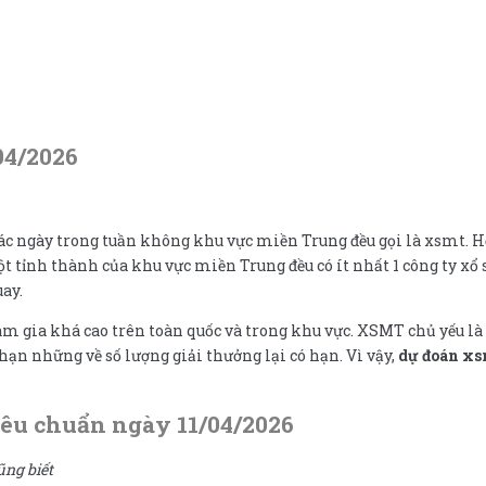
04/2026
 các ngày trong tuần không khu vực miền Trung đều gọi là xsmt. 
một tỉnh thành của khu vực miền Trung đều có ít nhất 1 công ty x
ay.
gia khá cao trên toàn quốc và trong khu vực. XSMT chủ yếu là các
hạn những về số lượng giải thưởng lại có hạn. Vì vậy,
dự đoán xs
iêu chuẩn ngày 11/04/2026
ũng biết