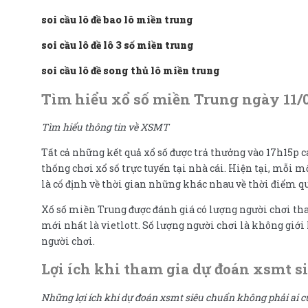
soi cầu lô đề bao lô miền trung
soi cầu lô đề lô 3 số miền trung
soi cầu lô đề song thủ lô miền trung
Tìm hiểu xổ số miền Trung ngày 11/
Tìm hiểu thông tin về XSMT
Tất cả những kết quả xổ số được trả thưởng vào 17h15p
thống chơi xổ số trực tuyến tại nhà cái. Hiện tại, mỗi 
là cố định về thời gian những khác nhau về thời điểm qu
Xố số miền Trung được đánh giá có lượng người chơi tham 
mới nhất là vietlott. Số lượng người chơi là không giới 
người chơi.
Lợi ích khi tham gia dự đoán xsmt s
Những lợi ích khi dự đoán xsmt siêu chuẩn không phải ai c