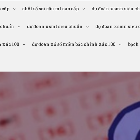
o cấp
chốt số soi cầu mt cao cấp
dự đoán xsmn siêu c
u chuẩn
dự đoán xsmt siêu chuẩn
dự đoán xsmn siêu 
h xác 100
dự đoán xổ số miền bắc chính xác 100
bạch