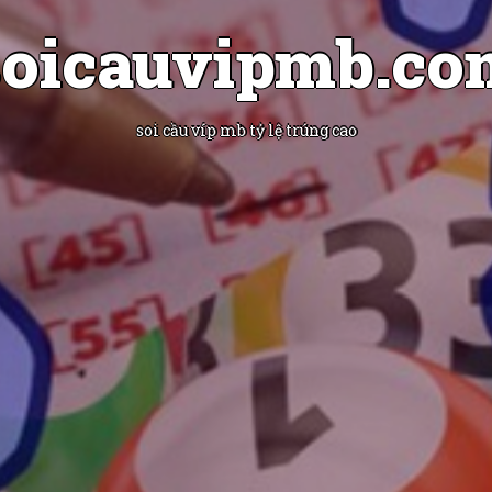
soicauvipmb.co
soi cầu víp mb tỷ lệ trúng cao