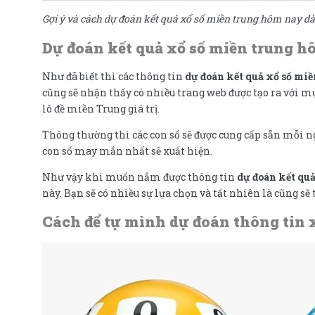
Gợi ý và cách dự đoán kết quả xổ số miền trung hôm nay d
Dự đoán kết quả xổ số miền trung h
Như đã biết thì các thông tin
dự đoán kết quả xổ số mi
cũng sẽ nhận thấy có nhiều trang web được tạo ra với mục
lô đề miền Trung giá trị.
Thông thường thì các con số sẽ được cung cấp sẵn mỗi ngà
con số may mắn nhất sẽ xuất hiện.
Như vậy khi muốn nắm được thông tin
dự đoán kết qu
này. Bạn sẽ có nhiều sự lựa chọn và tất nhiên là cũng s
Cách để tự mình dự đoán thông tin x