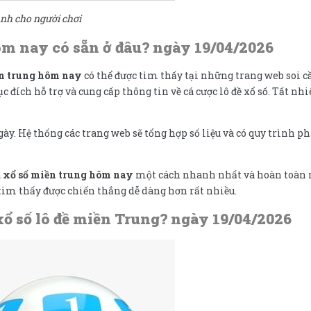
ành cho người chơi
ôm nay có sẵn ở đâu? ngày 19/04/2026
ền trung hôm nay
có thể được tìm thấy tại những trang web soi cầ
 đích hỗ trợ và cung cấp thông tin về cá cược lô đề xổ số. Tất nhi
y. Hệ thống các trang web sẽ tổng hợp số liệu và có quy trình phâ
ả xổ số miền trung hôm nay
một cách nhanh nhất và hoàn toàn 
ẽ tìm thấy được chiến thắng dễ dàng hơn rất nhiều.
ổ số lô đề miền Trung? ngày 19/04/2026