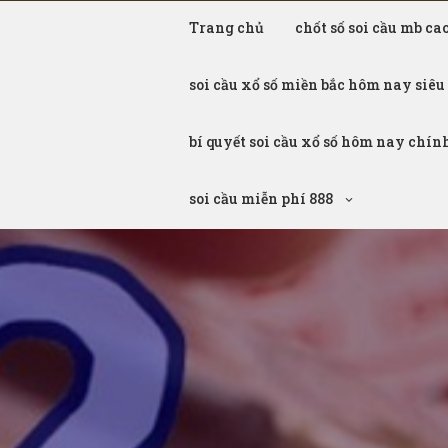
Trang chủ
chốt số soi cầu mb ca
soi cầu xổ số miền bắc hôm nay siê
bí quyết soi cầu xổ số hôm nay chín
soi cầu miễn phí 888