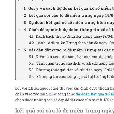
Gợi ý và cách dự đoán kết quả xổ số miền
kết quả soi cầu lô đề miền trung ngày 19/
Dự đoán kết quả xổ số miền trung hôm nay
Cách để tự mình dự đoán thông tin xổ số 
Đánh bạch thủ lô đề miền Trung ngày 19/04
Đánh lô đề miền Trung theo dàn đề ngày 19
Bắt đầu đặt cược lô đề miền Trung tại các
Kiểm tra xem các sòng bạc có được cấp phé
Tầm quan trọng của dịch vụ khách hàng ng
Phương thức gửi tiền và rút tiền ngày 19/04
Số lượng trò chơi sòng bạc và thị trường lô 
Đối với nhiều người chơi thì việc xác định được thông t
chắn việc xác định được công thức
dự đoán kết quả xổ 
chọn được những con số đẹp để đặt cược của mình. Nếu qua
kết quả soi cầu lô đề miền trung ngà