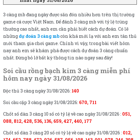
nhất ngày 31/08/2026
3 càng mb đang ngày được săn đón nhiều hơn trên thị trường
game cá cược Việt Nam. Để đánh 3 càng mb với tỷ lệ trúng
thưởng cao nhất, anh em cần phải biết cách dự đoán. Có lẽ
những
dự đoán 3 càng mb
còn khá mới lạ với anh em tân thủ
mới tham gia chơi game. Chính vì vậy, trong bài viết hôm
nay anh em sẽ khám phá được cách dự đoán 3 càng chuẩn
nhất. Đừng bỏ lỡ bất kỳ thông tin nào ngay sau đây!
Soi cầu rồng bạch kim 3 càng miễn phí
hôm nay ngày 31/08/2026
Độc thủ 3 càng ngày 31/08/2026:
140
Soi cầu cặp 3 càng ngày 31/08/2026:
670, 711
Chốt số dàn 3 càng 10 số có tỷ lệ về cao ngày 31/08/2026 :
051,
088, 812, 428, 536, 136, 659, 427, 440, 177
Chốt số dàn 3 càng 20 số có tỷ lệ về cao ngày 31/08/2026 :
012,
174, 652, 788, 472, 926, 587, 056, 108, 143, 001, 978, 244, 398,