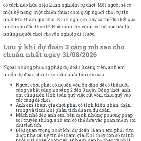
có cách nào hữu hiệu kinh nghiệm tự chơi. Mỗi người sẽ có
một kỹ năng, một chiến thuật chơi giúp người chơi tự tin
nhất khi tham gia chơi. Kinh nghiệm này có thể đúc kết qua
nhiều ván đấu thực tế. Hoặc anh em cũng có thể học hỏi từ
những người chơi chuyên nghiệp đi trước.
Lưu ý khi dự đoán 3 càng mb sao cho
chuẩn nhất ngày 31/08/2026
Ngoài những phương pháp dự đoán 3 càng trên, anh em
muốn dự đoán chính xác cần phải lưu như sau:
Người chơi phải có nguồn vốn ổn định để có thể nuôi
càng và bắt càng khoảng 2 đến 3 ngày. Đồng thời, anh
em cũng nên tính toán quỹ việc rút vốn, chia quỹ vào
các càng để chơi.
Anh em tham gia chơi phải có tính kiên nhẫn, thận
trọng và tỉ mỉ khi phân tích đưa ra dự đoán.
Mách nhỏ đến anh em, bên cạnh những phương pháp
soi truyền thống, anh em có thể dựa vào phần mềm soi
cầu tiện ích.
Điều quan trọng nhất khi dự đoán là anh em phải tìm
được nhà cái uy tín để tham gia. Khi thấy con số minh
nuôi quá ngày không về, anh em nên bỏ theo và phải