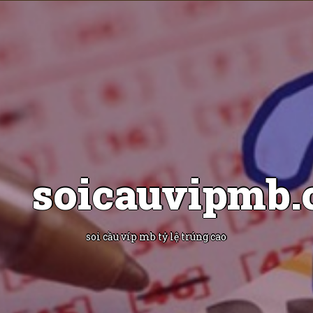
soicauvipmb
soi cầu víp mb tỷ lệ trúng cao