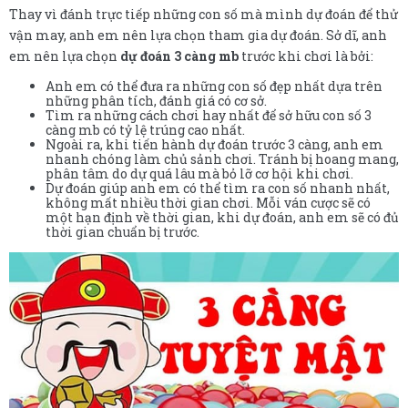
Thay vì đánh trực tiếp những con số mà mình dự đoán để thử
vận may, anh em nên lựa chọn tham gia dự đoán. Sở dĩ, anh
em nên lựa chọn
dự đoán 3 càng mb
trước khi chơi là bởi:
Anh em có thể đưa ra những con số đẹp nhất dựa trên
những phân tích, đánh giá có cơ sở.
Tìm ra những cách chơi hay nhất để sở hữu con số 3
càng mb có tỷ lệ trúng cao nhất.
Ngoài ra, khi tiến hành dự đoán trước 3 càng, anh em
nhanh chóng làm chủ sảnh chơi. Tránh bị hoang mang,
phân tâm do dự quá lâu mà bỏ lỡ cơ hội khi chơi.
Dự đoán giúp anh em có thể tìm ra con số nhanh nhất,
không mất nhiều thời gian chơi. Mỗi ván cược sẽ có
một hạn định về thời gian, khi dự đoán, anh em sẽ có đủ
thời gian chuẩn bị trước.