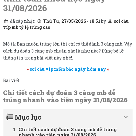
31/08/2026
đã câp nhật:
Thứ Tư, 27/05/2026 - 18:51
by
soi cầu
víp mb tỷ lệ trúng cao
Mô tả: Bạn muốn trúng lớn thì chỉ có thể đánh 3 càng mb. Vậy
cách dự đoán 3 càng mb chuẩn xác là như nào? Đừng bỏ lỡ
thông tin trong bài viết này nhé!.
»
soi cầu víp miền bắc ngày hôm nay
«
Bài viết
Chi tiết cách dự đoán 3 càng mb dễ
trúng nhanh vào tiền ngày 31/08/2026
Mục lục
Chi tiết cách dự đoán 3 càng mb dễ trúng
nhanh vào tiền ngày 31/08/2026