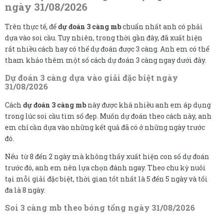
ngày 31/08/2026
Trên thực tế, để
dự đoán 3 càng mb
chuẩn nhất anh có phải
dựa vào soi cầu. Tuy nhiên, trong thời gần đây, đã xuất hiện
rất nhiều cách hay có thể dự đoán được 3 càng. Anh em có thể
tham khảo thêm một số cách dự đoán 3 càng ngay dưới đây.
Dự đoán 3 càng dựa vào giải đặc biệt ngày
31/08/2026
Cách
dự đoán 3 càng mb
này được khá nhiều anh em áp dụng
trong lúc soi cầu tìm số đẹp. Muốn dự đoán theo cách này, anh
em chỉ cần dựa vào những kết quả đã có ở những ngày trước
đó.
Nếu từ 8 đến 2 ngày mà không thấy xuất hiện con số dự đoán
trước đó, anh em nên lựa chọn đánh ngay. Theo chu kỳ nuôi
tại mỗi giải đặc biệt, thời gian tốt nhất là 5 đến 5 ngày và tối
đa là 8 ngày.
Soi 3 càng mb theo bóng tổng ngày 31/08/2026