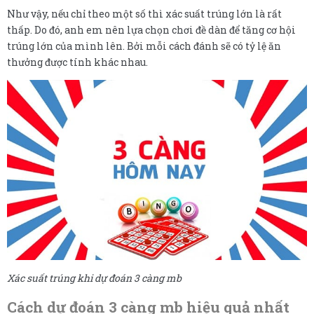
Như vậy, nếu chỉ theo một số thì xác suất trúng lớn là rất
thấp. Do đó, anh em nên lựa chọn chơi đề dàn để tăng cơ hội
trúng lớn của mình lên. Bởi mỗi cách đánh sẽ có tỷ lệ ăn
thưởng được tính khác nhau.
Xác suất trúng khi dự đoán 3 càng mb
Cách dự đoán 3 càng mb hiệu quả nhất