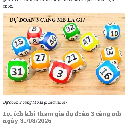
chọn.
Dự đoán 3 càng Mb là gì mới nhất?
Lợi ích khi tham gia dự đoán 3 càng mb
ngày 31/08/2026