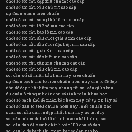
chốt số soi cầu cặp xỉu chủ mt cao cấp
chốt số soi cầu xỉu chủ mt cao cấp
dự đoán xsmn siêu chuẩn
chốt số soi cầu song thủ lô mn cao cấp
chốt số soi cầu lô 3 số mn cao cấp
chốt số soi cầu bao lô mn cao cấp
chốt số soi cầu đầu đuôi giải 8 mn cao cấp
chốt số soi cầu đầu đuôi đặc biệt mn cao cấp
chốt số soi cầu giải 8 mn cao cấp
chốt số soi cầu đặc biệt mn cao cấp
chốt số soi cầu cặp xỉu chủ mn cao cấp
chốt số soi cầu xỉu chủ mn cao cấp
soi cầu xổ số miền bắc hôm nay siêu chuẩn
dự đoán bạch thủ lô siêu chuẩn hôm nay cầu lô đề đẹp
dàn đề đẹp nhất hôm nay chúng tôi soi cầu giúp bạn
dự đoán 3 càng mb các con số tính toán khoa học
chốt số bạch thủ đề miền bắc hôm nay cứ tự tin lấy số
chốt số dàn lô siêu chuẩn hôm nay lô đề chuẩn xác
cách soi cầu dàn lô đẹp nhất hôm nay có tại đây
soi cầu mb bạch thủ lô chính xác nhất trúng cao
soi cầu dàn đề xsmb chính xác 100 con số đẹp
soi cau lo de bach thu mien bac so dep vao bo