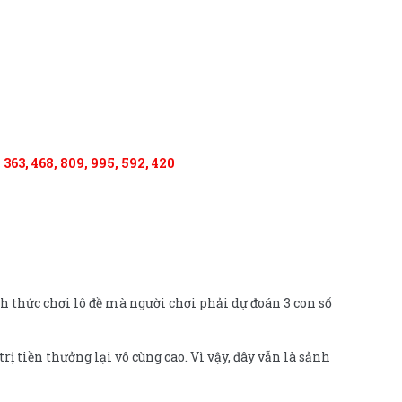
, 363, 468, 809, 995, 592, 420
h thức chơi lô đề mà người chơi phải dự đoán 3 con số
ị tiền thưởng lại vô cùng cao. Vì vậy, đây vẫn là sảnh