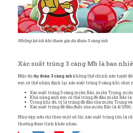
Những lợi ích khi tham gia dự đoán 3 càng mb
Xác suất trúng 3 càng Mb là bao nhi
Mặc dù
dự đoán 3 càng mb
không thể chính xác tuyệt đối
em có thể nhận định lại xác suất trúng 3 càng khi chơi 
Xác suất trúng 3 càng miền Bắc, miền Trung, miền
Khả năng anh em có thể trúng đề đầu miền Bắc là 3/
Trong khi đó, tỷ lệ trúng đề đầu của miền Trung và
Xác suất trúng đề đầu đuôi của miền Bắc là 4/1000
Như vậy, nếu chỉ theo một số thì xác suất trúng lớn là r
thưởng được tính khác nhau.