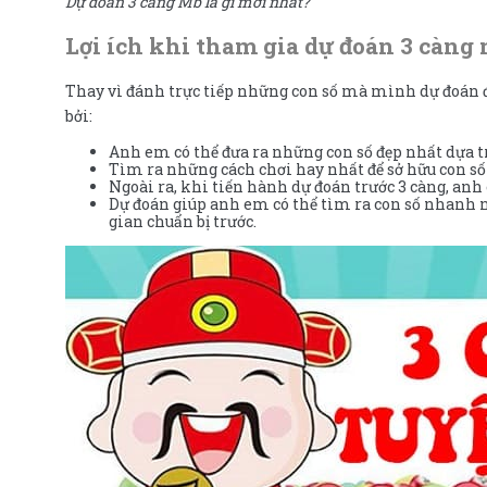
Dự đoán 3 càng Mb là gì mới nhất?
Lợi ích khi tham gia dự đoán 3 càng
Thay vì đánh trực tiếp những con số mà mình dự đoán 
bởi:
Anh em có thể đưa ra những con số đẹp nhất dựa tr
Tìm ra những cách chơi hay nhất để sở hữu con số 
Ngoài ra, khi tiến hành dự đoán trước 3 càng, an
Dự đoán giúp anh em có thể tìm ra con số nhanh nh
gian chuẩn bị trước.