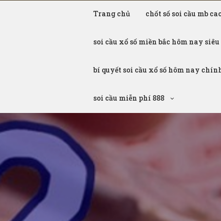
Trang chủ
chốt số soi cầu mb ca
soi cầu xổ số miền bắc hôm nay siê
bí quyết soi cầu xổ số hôm nay chín
soi cầu miễn phí 888