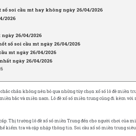
ốt số soi cầu mt hay không ngày 26/04/2026
04/2026
mt ngày 26/04/2026
chốt số soi cầu mt ngày 26/04/2026
 cầu mt ngày 26/04/2026
 nhất ngày 26/04/2026
26
ì chắc chắn không nên bỏ qua những tùy chọn xổ số lô đề miền trun
đề miền bắc và miền nam. Lô đề xổ số miền trung cũng đi kèm với n
g cấp. Thị trường lô đề xổ số miền Trung đến cho người chơi của
 thể kiểm tra và cập nhập thông tin. Soi cầu xổ số miền trung siê