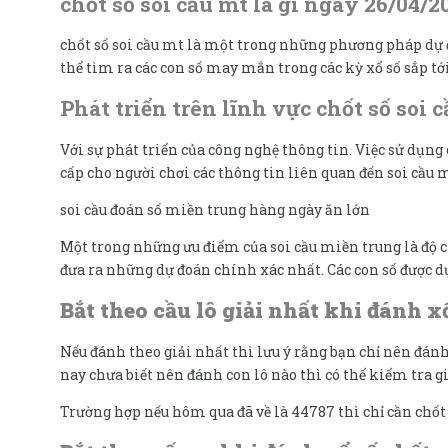
chốt số soi cầu mt là gì ngày 26/04/2
chốt số soi cầu mt là một trong những phương pháp dự 
thể tìm ra các con số may mắn trong các kỳ xổ số sắp t
Phát triển trên lĩnh vực chốt số soi
Với sự phát triển của công nghệ thông tin. Việc sử dụn
cấp cho người chơi các thông tin liên quan đến soi cầu m
soi cầu đoán số miền trung hàng ngày ăn lớn
Một trong những ưu điểm của soi cầu miền trung là độ c
đưa ra những dự đoán chính xác nhất. Các con số được d
Bắt theo cầu lô giải nhất khi đánh x
Nếu đánh theo giải nhất thì lưu ý rằng bạn chỉ nên đánh
nay chưa biết nên đánh con lô nào thì có thể kiểm tra gi
Trường hợp nếu hôm qua đã về là 44787 thì chỉ cần chốt