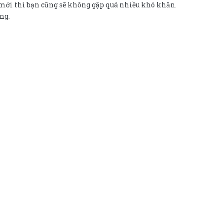
i mới thì bạn cũng sẽ không gặp quá nhiều khó khăn.
ng.