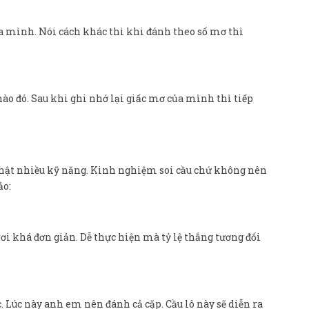
a mình. Nói cách khác thì khi đánh theo số mơ thì
ào đó. Sau khi ghi nhớ lại giấc mơ của mình thì tiếp
thật nhiều kỹ năng. Kinh nghiệm soi cầu chứ không nên
ảo:
rơi khá đơn giản. Dễ thực hiện mà tỷ lệ thắng tương đối
. Lúc này anh em nên đánh cả cặp. Cầu lô này sẽ diễn ra