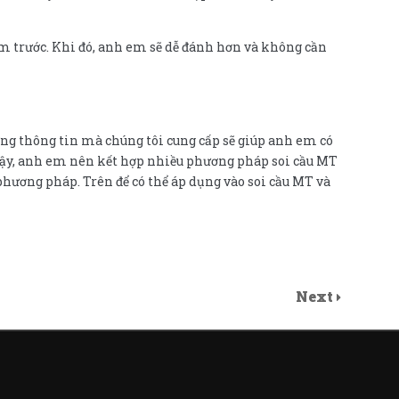
ôm trước. Khi đó, anh em sẽ dễ đánh hơn và không cần
ững thông tin mà chúng tôi cung cấp sẽ giúp anh em có
ì vậy, anh em nên kết hợp nhiều phương pháp soi cầu MT
hương pháp. Trên để có thể áp dụng vào soi cầu MT và
Next