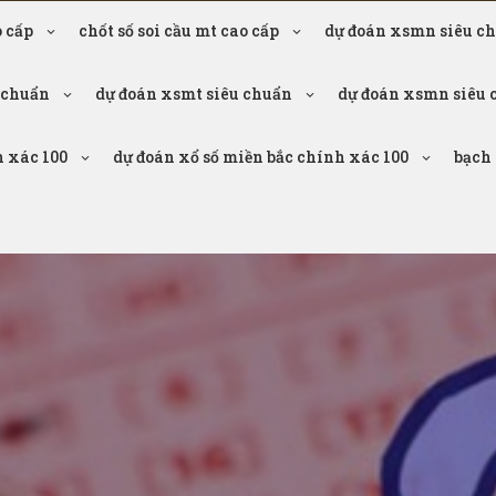
o cấp
chốt số soi cầu mt cao cấp
dự đoán xsmn siêu c
u chuẩn
dự đoán xsmt siêu chuẩn
dự đoán xsmn siêu 
h xác 100
dự đoán xổ số miền bắc chính xác 100
bạch