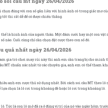
số soi cầu mt ngày 26/04/2026
 chọn đúng với con số gắn liền với hình ảnh có trong giấc mơ củ
 tốt thì rất dễ để có được chiến thắng.
thể là hình ảnh của người thân. Một đám cưới hay một con vật n
 số nào. Cuối cùng chỉ cần chọn đặt cược theo con số đó.
u quả nhất ngày 26/04/2026
m gia trò chơi may rủi này thì anh em cần trang bị cho mình 
cầu MT chuẩn xác nhất từ các chuyên gia, anh em có thể tham kh
nhiều anh em cược thủ sử dụng nhất. Bởi cách soi cầu MT theo lô 
hể lựa chọn là lô rơi trong khoảng đề hoặc lô rơi trong khoảng lô.
ô. Tức là con lô mở đã ra ở đúng vị trí của nó vào ngày hôm trước