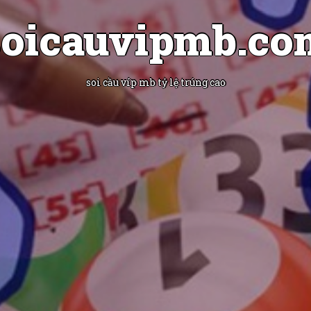
soicauvipmb.co
soi cầu víp mb tỷ lệ trúng cao