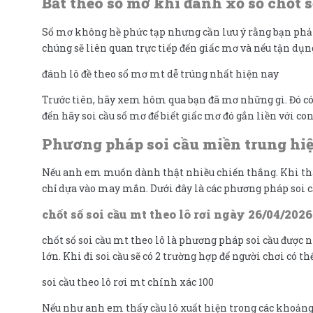
Bắt theo số mơ khi đánh xổ số chốt 
Số mơ không hề phức tạp nhưng cần lưu ý rằng bạn phải
chúng sẽ liên quan trực tiếp đến giấc mơ và nếu tận dụng
đánh lô đề theo sổ mơ mt dễ trúng nhất hiện nay
Trước tiên, hãy xem hôm qua bạn đã mơ những gì. Đó có 
đến hãy soi cầu số mơ để biết giấc mơ đó gắn liền với con
Phương pháp soi cầu miền trung hiệ
Nếu anh em muốn dành thật nhiều chiến thắng. Khi tha
chỉ dựa vào may mắn. Dưới đây là các phương pháp soi 
chốt số soi cầu mt theo lô rơi ngày 26/04/2026
chốt số soi cầu mt theo lô là phương pháp soi cầu được 
lớn. Khi đi soi cầu sẽ có 2 trường hợp để người chơi có t
soi cầu theo lô rơi mt chính xác 100
Nếu như anh em thấy cầu lô xuất hiện trong các khoảng l