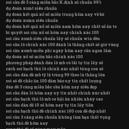
soi cầu đề 3 càng miền bắc K.định số chuẩn 99%
dự đoán xsmt siêu chuẩn
dự đoán kết quả xổ số miền trung hôm nay về bờ
dự đoán xsmn siêu chuẩn
dự đoán kết quả xổ số miền nam hôm nay chốt số ăn to
bí quyết soi cầu xổ số hôm nay chính xác 100
soi cầu xsmb siêu chuẩn lấy số chuẩn win đều
soi cầu lô chính xác 100 đánh là thắng chốt số giờ vàng
soi cầu xsmb miễn phí ngày hôm nay cầu ngon lắm
dự đoán xổ số miền bắc chính xác 100
phương pháp đánh dàn lô mb có lãi tự tin lấy số
cách soi bạch thủ lô chính xác nhất từng con số
soi cầu dàn đề mb tỷ lệ trúng 99 theo là thắng lớn
soi số đề chắc ăn 100 đảm bảo uy tín chất lượng
dàn đề 3 càng miền bắc cầu hôm nay siêu đẹp
soi cầu dàn lô hôm nay uy tín nhất chính xác nhất
soi cầu bạch thủ lô mb cơ hội ăn nhiều nháy cao
soi cầu dàn đề 10 số hôm nay tự tin lấy tiền
soi cầu bạch thủ đề chính xác 100 con đề đẹp nhất
soi cầu 3 càng siêu chuẩn không làm bạn thất vọng
bạch thủ đề hôm nay