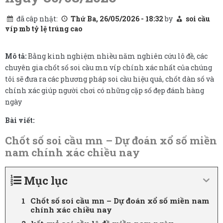
đã câp nhật:
Thứ Ba, 26/05/2026 - 18:32
by
soi cầu
víp mb tỷ lệ trúng cao
Mô tả:
Bằng kinh nghiệm nhiều năm nghiên cứu lô đề, các
chuyên gia chốt số soi cầu mn víp chính xác nhất của chúng
tôi sẽ đưa ra các phương pháp soi cầu hiệu quả, chốt dàn số và
chính xác giúp người chơi có những cặp số đẹp đánh hàng
ngày
Bài viết:
Chốt số soi cầu mn – Dự đoán xổ số miền
nam chính xác chiều nay
Mục lục
Chốt số soi cầu mn – Dự đoán xổ số miền nam
chính xác chiều nay