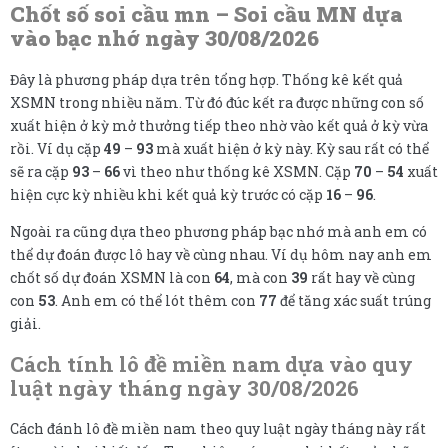
Chốt số soi cầu mn – Soi cầu MN dựa
vào bạc nhớ ngày 30/08/2026
Đây là phương pháp dựa trên tổng hợp. Thống kê kết quả
XSMN trong nhiều năm. Từ đó đúc kết ra được những con số
xuất hiện ở kỳ mở thưởng tiếp theo nhờ vào kết quả ở kỳ vừa
rồi. Ví dụ cặp
49
–
93
mà xuất hiện ở kỳ này. Kỳ sau rất có thể
sẽ ra cặp
93
–
66
vì theo như thống kê XSMN. Cặp
70
–
54
xuất
hiện cực kỳ nhiều khi kết quả kỳ trước có cặp
16
–
96
.
Ngoài ra cũng dựa theo phương pháp bạc nhớ mà anh em có
thể dự đoán được lô hay về cùng nhau. Ví dụ hôm nay anh em
chốt số dự đoán XSMN là con
64
, mà con
39
rất hay về cùng
con
53
. Anh em có thể lót thêm con
77
để tăng xác suất trúng
giải.
Cách tính lô đề miền nam dựa vào quy
luật ngày tháng ngày 30/08/2026
Cách đánh lô đề miền nam theo quy luật ngày tháng này rất