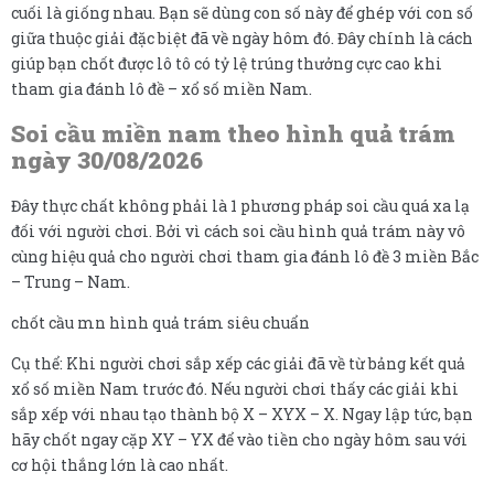
cuối là giống nhau. Bạn sẽ dùng con số này để ghép với con số
giữa thuộc giải đặc biệt đã về ngày hôm đó. Đây chính là cách
giúp bạn chốt được lô tô có tỷ lệ trúng thưởng cực cao khi
tham gia đánh lô đề – xổ số miền Nam.
Soi cầu miền nam theo hình quả trám
ngày 30/08/2026
Đây thực chất không phải là 1 phương pháp soi cầu quá xa lạ
đối với người chơi. Bởi vì cách soi cầu hình quả trám này vô
cùng hiệu quả cho người chơi tham gia đánh lô đề 3 miền Bắc
– Trung – Nam.
chốt cầu mn hình quả trám siêu chuẩn
Cụ thể: Khi người chơi sắp xếp các giải đã về từ bảng kết quả
xổ số miền Nam trước đó. Nếu người chơi thấy các giải khi
sắp xếp với nhau tạo thành bộ X – XYX – X. Ngay lập tức, bạn
hãy chốt ngay cặp XY – YX để vào tiền cho ngày hôm sau với
cơ hội thắng lớn là cao nhất.