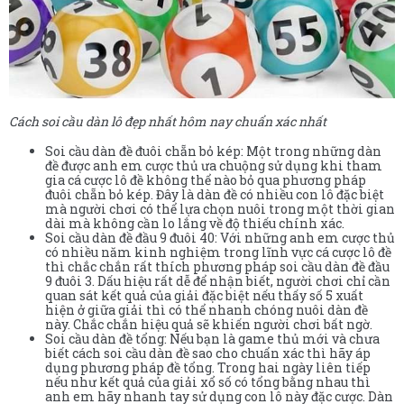
Cách soi cầu dàn lô đẹp nhất hôm nay chuẩn xác nhất
Soi cầu dàn đề đuôi chẵn bỏ kép: Một trong những dàn
đề được anh em cược thủ ưa chuộng sử dụng khi tham
gia cá cược lô đề không thể nào bỏ qua phương pháp
đuôi chẵn bỏ kép. Đây là dàn đề có nhiều con lô đặc biệt
mà người chơi có thể lựa chọn nuôi trong một thời gian
dài mà không cần lo lắng về độ thiếu chính xác.
Soi cầu dàn đề đầu 9 đuôi 40: Với những anh em cược thủ
có nhiều năm kinh nghiệm trong lĩnh vực cá cược lô đề
thì chắc chắn rất thích phương pháp soi cầu dàn đề đầu
9 đuôi 3. Dấu hiệu rất dễ để nhận biết, người chơi chỉ cần
quan sát kết quả của giải đặc biệt nếu thấy số 5 xuất
hiện ở giữa giải thì có thể nhanh chóng nuôi dàn đề
này. Chắc chắn hiệu quả sẽ khiến người chơi bất ngờ.
Soi cầu dàn đề tổng: Nếu bạn là game thủ mới và chưa
biết cách soi cầu dàn đề sao cho chuẩn xác thì hãy áp
dụng phương pháp đề tổng. Trong hai ngày liên tiếp
nếu như kết quả của giải xổ số có tổng bằng nhau thì
anh em hãy nhanh tay sử dụng con lô này đặc cược. Dàn