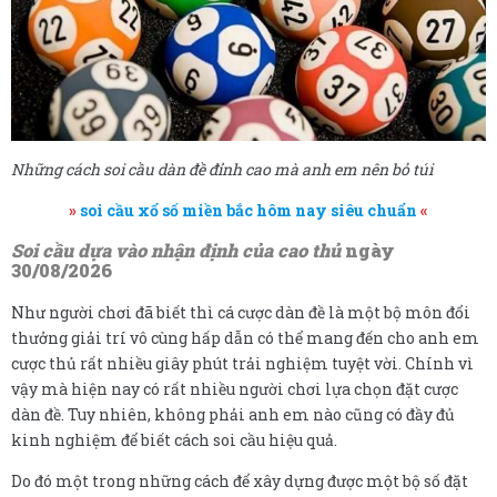
Những cách soi cầu dàn đề đỉnh cao mà anh em nên bỏ túi
»
soi cầu xổ số miền bắc hôm nay siêu chuẩn
«
Soi cầu dựa vào nhận định của cao thủ
ngày
30/08/2026
Như người chơi đã biết thì cá cược dàn đề là một bộ môn đổi
thưởng giải trí vô cùng hấp dẫn có thể mang đến cho anh em
cược thủ rất nhiều giây phút trải nghiệm tuyệt vời. Chính vì
vậy mà hiện nay có rất nhiều người chơi lựa chọn đặt cược
dàn đề. Tuy nhiên, không phải anh em nào cũng có đầy đủ
kinh nghiệm để biết cách soi cầu hiệu quả.
Do đó một trong những cách để xây dựng được một bộ số đặt