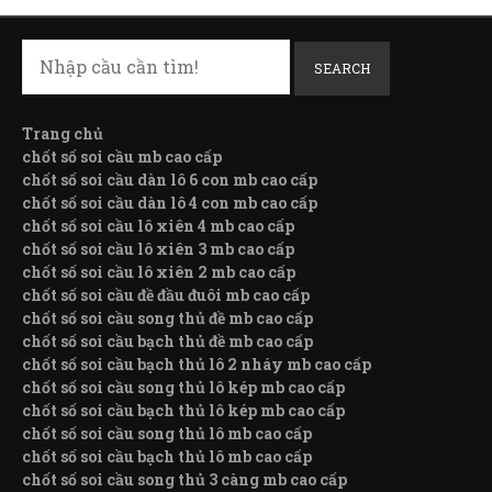
SEARCH
Trang chủ
chốt số soi cầu mb cao cấp
chốt số soi cầu dàn lô 6 con mb cao cấp
chốt số soi cầu dàn lô 4 con mb cao cấp
chốt số soi cầu lô xiên 4 mb cao cấp
chốt số soi cầu lô xiên 3 mb cao cấp
chốt số soi cầu lô xiên 2 mb cao cấp
chốt số soi cầu đề đầu đuôi mb cao cấp
chốt số soi cầu song thủ đề mb cao cấp
chốt số soi cầu bạch thủ đề mb cao cấp
chốt số soi cầu bạch thủ lô 2 nháy mb cao cấp
chốt số soi cầu song thủ lô kép mb cao cấp
chốt số soi cầu bạch thủ lô kép mb cao cấp
chốt số soi cầu song thủ lô mb cao cấp
chốt số soi cầu bạch thủ lô mb cao cấp
chốt số soi cầu song thủ 3 càng mb cao cấp