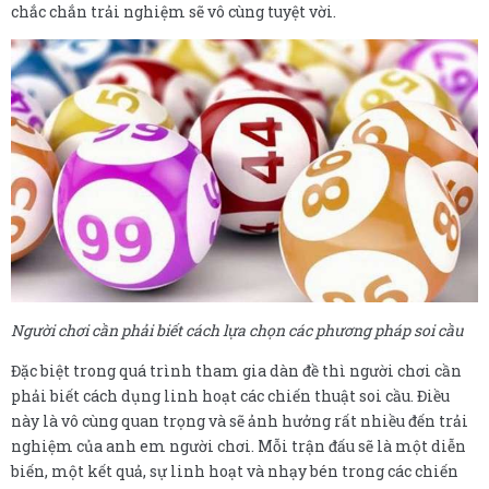
chắc chắn trải nghiệm sẽ vô cùng tuyệt vời.
Người chơi cần phải biết cách lựa chọn các phương pháp soi cầu
Đặc biệt trong quá trình tham gia dàn đề thì người chơi cần
phải biết cách dụng linh hoạt các chiến thuật soi cầu. Điều
này là vô cùng quan trọng và sẽ ảnh hưởng rất nhiều đến trải
nghiệm của anh em người chơi. Mỗi trận đấu sẽ là một diễn
biến, một kết quả, sự linh hoạt và nhạy bén trong các chiến