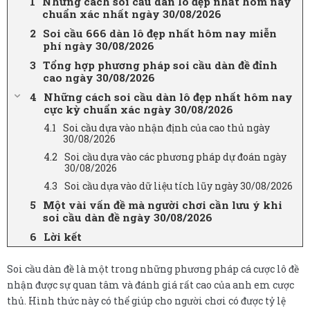
Những cách soi cầu dàn lô đẹp nhất hôm nay
chuẩn xác nhất ngày 30/08/2026
Soi cầu 666 dàn lô đẹp nhất hôm nay miễn
phí ngày 30/08/2026
Tổng hợp phương pháp soi cầu dàn đề đỉnh
cao ngày 30/08/2026
Những cách soi cầu dàn lô đẹp nhất hôm nay
cực kỳ chuẩn xác ngày 30/08/2026
Soi cầu dựa vào nhận định của cao thủ ngày
30/08/2026
Soi cầu dựa vào các phương pháp dự đoán ngày
30/08/2026
Soi cầu dựa vào dữ liệu tích lũy ngày 30/08/2026
Một vài vấn đề mà người chơi cần lưu ý khi
soi cầu dàn đề ngày 30/08/2026
Lời kết
Soi cầu dàn đề là một trong những phương pháp cá cược lô đề
nhận được sự quan tâm và đánh giá rất cao của anh em cược
thủ. Hình thức này có thể giúp cho người chơi có được tỷ lệ