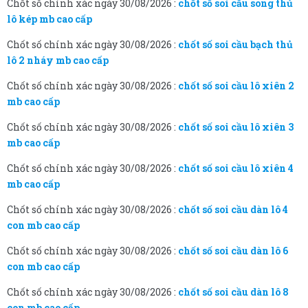
Chốt số chính xác ngày 30/08/2026 :
chốt số soi cầu song thủ
lô kép mb cao cấp
Chốt số chính xác ngày 30/08/2026 :
chốt số soi cầu bạch thủ
lô 2 nháy mb cao cấp
Chốt số chính xác ngày 30/08/2026 :
chốt số soi cầu lô xiên 2
mb cao cấp
Chốt số chính xác ngày 30/08/2026 :
chốt số soi cầu lô xiên 3
mb cao cấp
Chốt số chính xác ngày 30/08/2026 :
chốt số soi cầu lô xiên 4
mb cao cấp
Chốt số chính xác ngày 30/08/2026 :
chốt số soi cầu dàn lô 4
con mb cao cấp
Chốt số chính xác ngày 30/08/2026 :
chốt số soi cầu dàn lô 6
con mb cao cấp
Chốt số chính xác ngày 30/08/2026 :
chốt số soi cầu dàn lô 8
con mb cao cấp